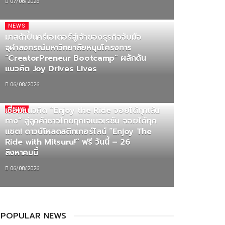
07/08/2026
NEWS
มาสด้าปั้นครีเอเตอร์สู่เจ้าของธุรกิจจับมือ
จุฬาลงกรณ์มหาวิทยาลัยหนุนโครงการ
“CreatorPreneur Bootcamp” ผลักดัน
แนวคิด Joy Drives Lives
06/08/2026
มิตซูบิชิ มอเตอร์ส ประเทศไทย ส่ง “มิตซูรุ”
รีเฟรชภาพลักษณ์แบรนด์รับ 65 ปี พร้อม
เชื่อมแนวคิด “Enjoy the Ride จอยได้ทุกเส้น
NEWS
ทาง” สู่ลูกค้าชาวไทยทุกเจเนอเรชัน จอยได้ทุก
แชต! ดาวน์โหลดสติกเกอร์ไลน์ “Enjoy The
Ride with Mitsuru!” ฟรี วันนี้ – 26
สิงหาคมนี้
06/08/2026
POPULAR NEWS