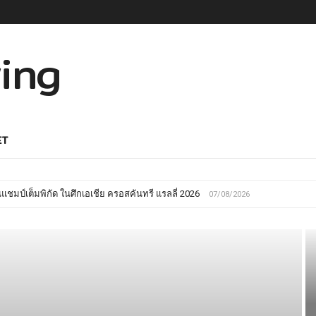
ET
ันแชมป์เต็มพิกัด ในศึกเอเชีย ครอสคันทรี แรลลี่ 2026
07/08/2026
จจับมือจุฬาลงกรณ์มหาวิทยาลัยหนุนโครงการ “CreatorPreneur Bootcamp” ผลักดันแน