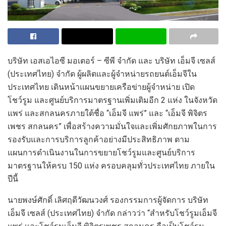
บริษัท เอสเอไอซี มอเตอร์
–
ซีพี จำกัด และ บริ
ษัท เอ็มจี เซลส์
(ประเทศไทย) จำกัด
ผู้ผลิตและผู้จำหน่ายรถยนต์เอ็มจีใน
ประเทศไทย
เดินหน้
า
แ
ผนขยา
ยเครือข่ายผู้จำหน่าย เปิด
โ
ชว์รูม
และศูนย์
บริการ
มาตรฐาน
เพิ่มเติมอีก
2
แห่ง
ในจังหวัด
แพร่
และสกลนครภา
ยใต้ชื่อ
“
เอ็มจี
แพร่
”
แล
ะ
“
เอ็มจี พิจิตร
เพชร สกลนคร
”
เพื่อสร้างความมั่นใจและเพิ่มศักยภาพในการ
รองรับและการบริการลูก
ค้า
อย่างมีประส
ทธิภาพ
ตาม
แผนการ
ดำเนินงาน
ในการขยาย
โชว์รูม
และศูน
ย์บริการ
มาตรฐาน
ให้
ครบ
150
แห่ง
ครอบคลุมทั่วประเทศไทย
ภายใน
ปีนี้
นายพงษ์ศักดิ์ เลิศฤดีวัฒนวงศ์ รองกรรมการผู้จัดการ บริษัท
เอ็มจี เซลส์ (ประเทศไทย) จำกัด
กล่าวว่า
“
สำหรับโชว์รูมเอ็
มจี