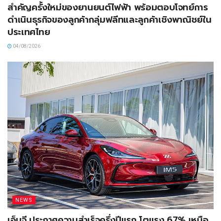
สำคัญครั้งใหม่ของยานยนต์ไฟฟ้า พร้อมตอบโจทย์การ
ดำเนินธุรกิจของลูกค้ากลุ่มฟลีทและลูกค้าเชิงพาณิชย์ใน
ประเทศไทย
04/08/2026
NEWS
เอ็มจี ประกาศความสำเร็จครึ่งปีแรก โตแรง 67% เหนือ