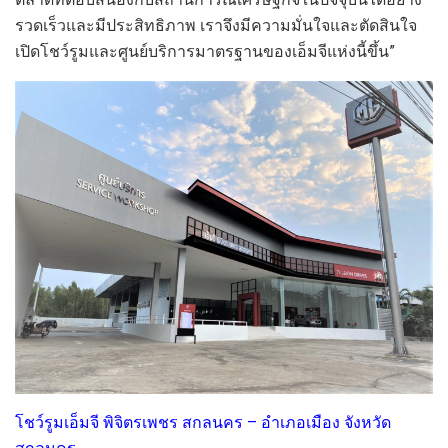
รวดเ
ร็วและมีประสิทธิภาพ
เราจึงมีความมั่นใจและตัดสินใจ
เปิด
โชว์รูมและศูนย์บริการมาตรฐานของเอ็มจี
แห่งนี้
ขึ้น
”
โชว์รูมเอ็มจี
พิ
จิตรเพชร สกลนคร
–
อำเภอเมือง
จังหวัด