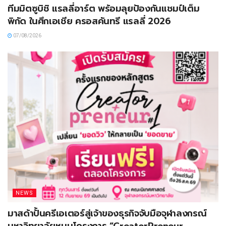
ทีมมิตซูบิชิ แรลลี่อาร์ต พร้อมลุยป้องกันแชมป์เต็ม
พิกัด ในศึกเอเชีย ครอสคันทรี แรลลี่ 2026
07/08/2026
NEWS
มาสด้าปั้นครีเอเตอร์สู่เจ้าของธุรกิจจับมือจุฬาลงกรณ์
มหาวิทยาลัยหนุนโครงการ “CreatorPreneur