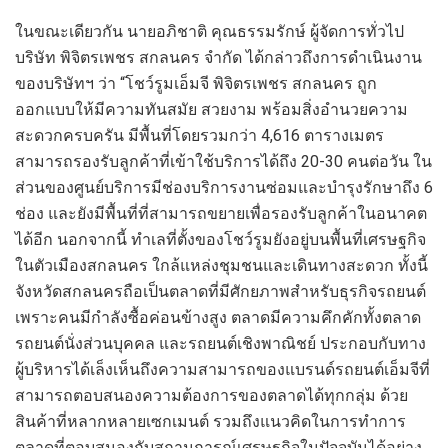
ในขณะเดียวกัน
นายอภิชาติ
คุณธรรมรักษ์
ผู้จัดการทั่วไป
บริษัท
พิจิตรเพชร
สกลนคร
จำกัด
ได้กล่าวถึง
การดำเนินงาน
ของบริษัทฯ ว่า
“
โชว์รูมเอ็มจี พิจิ
ตรเพชร สกลนคร
ถูก
ออกแบบให้มีความทันสมัย สวยงาม
พร้อมสิ่งอำนวยความ
สะดวกครบครัน
มีพื้นที่โดยรวมกว่า
4,616
ตารางเมตร
สามารถรองรับ
ลูกค้าที่
เข้าใช้บริการได้
ถึง
20-30
คนต่อวัน
ใน
ส่วนของ
ศูนย์บริการ
มี
ช่อง
บริการงาน
ซ่อม
และบำรุงรักษา
ถึง
6
ช่อง
และยังมีพื้นที่
ที่สามาร
ถ
ขยายเพื่อรองรับลูกค้าในอนาคต
ได้อีก
นอกจากนี้ ทำเลที่ตั้งของ
โชว์รูม
ยัง
อยู่บนพื้นที่เศรษฐกิจ
ในตัวเมืองสกลนคร ใกล้แหล่งชุมชน
แล
ะ
เดินทางสะดวก
ทั้งนี้
จังหวัด
สกลนครถือเป
็นตลาดที่มีศักยภาพสำหรับธุรกิจรถยนต์
เพราะคนมีกำลังซื้อค่อนข้างสูง
ตลาดมีความคึกคักทั้งตลาด
รถยนต์นั่งส่วนบุคคล และรถยนต์
เชิงพาณิช
ย์
ประกอบกับ
ทาง
ผู้บริหารได้เล็งเห็นถึง
ความสามารถ
ของแบรนด์รถยนต์
เอ็มจี
ที่
สามารถ
ต
อบสนองควา
มต้องการข
องตลาด
ได้ทุกกลุ่ม
ด้วย
สินค้า
ที่หลากหลาย
เซกเมนต์
รวมถึง
แนวคิดในการทำการ
ตลาด
ที่
ตอบสนองกับสถานการณ์เศรษฐกิจในปัจจุบันได้
อย่าง