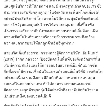
แพร่ และโชว์
รูมเอ็มจี พิจิตรเพชร สกลนคร
ถือ
เป็นโชว์รูม
และศู
นย์บริการที่มี
ศักยภาพ
และมีมาตรฐาน
ล่าสุดของเรา
ซึ่ง
สามารถรองรับ
ทั้ง
กลุ่มลูกค้าในจังหวัด และพื้นที่ใกล้เคียงได้
อย่างมีประสิทธิภาพ
โดยทางเอ็มจี
มีความมุ่งมั่น
ที่จะเดินห
น้า
ขยายโชว์รูม
แ
ล
ะศูนย์บริการ
ให้ครอบคลุมมากยิ่งขึ้น
เพื่อ
เป็นการรองรับการเติบโตของยอดขายรถยนต์เอ็มจี
และเพิ่ม
ความเชื่อมั่น
ในด้านการบริการหลังการขาย
รวมถึง
สร้าง
ความสะดวกสบายให้แก่ลูกค้าเอ็มจีทุกท่าน
”
นาย
นริศ ตั้งเที่ยงธรรม
กรรมการผู้จัดการ
บริษั
ท เอ็
มจี
แพร่
(
2019
) จำกัด
กล่าวว่า
“
ปัจจุบัน
คนในพื้นที่ของจังหวัดแพร่นั้น
เริ่มมีความสนใจแล
ะให้การยอบรับแบรนด์เอ็มจีกัน
มากขึ้น
อีกทั้งเรา
ก็มีความเชื่อมั่น
ในแบรนด์รถยนต์เอ็มจีที่มีการ
เติบโต
อย่างต่อเนื่อง รวมถึงการมีสินค้าที่หลากหลาย
ครอบคลุม
รถยนต์ในหลายประ
เภท
ทำให้สามา
รถตอบสนอง
ความ
ต้องการของลูกค้าทุกกลุ่มได้อย่างทั่วถึง
เรา
จึงตัดสินใจร่วม
เป็นส่วนหนึ่ง
ของแบรนด์เอ็มจี