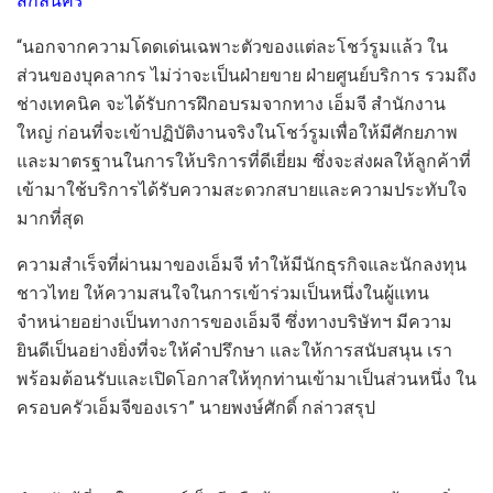
สกลนคร
“
นอกจากความโดดเด่นเฉพาะตัวของแต่ละโชว์รูมแล้ว
ใน
ส่วนของ
บุ
คล
ากร
ไม่ว่าจะเป็นฝ่ายขาย ฝ่ายศูนย์บริการ รวมถึง
ช่างเทค
นิค จะได้รับการฝึกอบรมจาก
ทาง
เอ็มจี สำนักงาน
ใหญ่ ก่อนที่จะเข้า
ปฏิบัติงานจริง
ในโชว์รูม
เพื่อให้มีศัก
ยภาพ
และมาต
รฐานในการให้บริการที่ดีเยี่ยม
ซึ่งจะส่งผล
ให้ลูกค้าที่
เข้ามา
ใช้บริการ
ได้รับ
ความสะดวกสบายและ
ความประทับใจ
มากที่สุด
ความสำเร็จที่ผ่านมาของเอ็มจี ทำให้มีนักธุรกิจและนักลงทุน
ชาวไทย ให้ความสนใจ
ในการ
เข้าร่วม
เป็นหนึ่งใน
ผู้แทน
จำห
น่ายอย่างเ
ป็นทางการของเอ็มจี
ซึ่งทางบริษัทฯ มี
ความ
ยินดี
เป็น
อย่างยิ่งที่จะให้คำปรึกษา
และให้การสนับสนุน
เรา
พร้อมต้อนรับและเปิดโอกาสให้ทุกท่า
น
เข้ามาเป็นส่วนหนึ่ง ใน
ครอบครัวเอ็มจีของเรา
”
นายพงษ์ศักดิ์
กล่าวสรุป