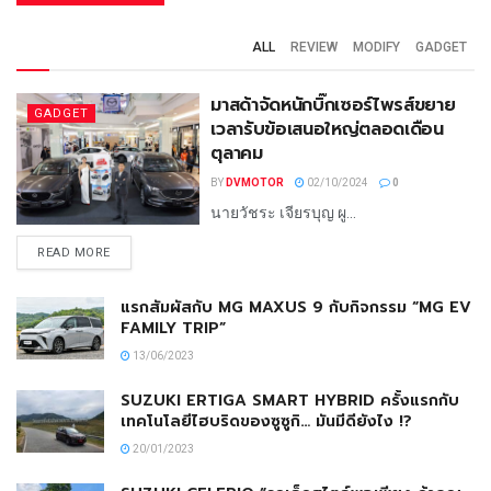
ALL
REVIEW
MODIFY
GADGET
มาสด้าจัดหนักบิ๊กเซอร์ไพรส์ขยาย
GADGET
เวลารับข้อเสนอใหญ่ตลอดเดือน
ตุลาคม
BY
DVMOTOR
02/10/2024
0
นายวัชระ เจียรบุญ ผู...
READ MORE
แรกสัมผัสกับ MG MAXUS 9 กับกิจกรรม “MG EV
FAMILY TRIP”
13/06/2023
SUZUKI ERTIGA SMART HYBRID ครั้งแรกกับ
เทคโนโลยีไฮบริดของซูซูกิ… มันมีดียังไง !?
20/01/2023