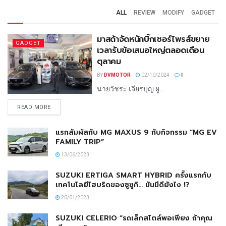
ALL
REVIEW
MODIFY
GADGET
มาสด้าจัดหนักบิ๊กเซอร์ไพรส์ขยาย
GADGET
เวลารับข้อเสนอใหญ่ตลอดเดือน
ตุลาคม
BY
DVMOTOR
02/10/2024
0
นายวัชระ เจียรบุญ ผู...
READ MORE
แรกสัมผัสกับ MG MAXUS 9 กับกิจกรรม “MG EV
FAMILY TRIP”
13/06/2023
SUZUKI ERTIGA SMART HYBRID ครั้งแรกกับ
เทคโนโลยีไฮบริดของซูซูกิ… มันมีดียังไง !?
20/01/2023
SUZUKI CELERIO “รถเล็กสไตล์พอเพียง ถ้าคุณ