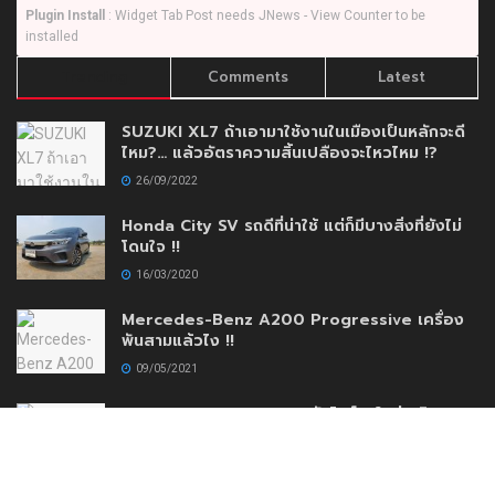
Plugin Install
: Widget Tab Post needs JNews - View Counter to be
installed
Trending
Comments
Latest
SUZUKI XL7 ถ้าเอามาใช้งานในเมืองเป็นหลักจะดี
ไหม?… แล้วอัตราความสิ้นเปลืองจะไหวไหม !?
26/09/2022
Honda City SV รถดีที่น่าใช้ แต่ก็มีบางสิ่งที่ยังไม่
โดนใจ !!
16/03/2020
Mercedes-Benz A200 Progressive เครื่อง
พันสามแล้วไง !!
09/05/2021
AEY AUTO IMPORT เปิดตัวโชว์รูมใหม่เสริมความ
แข็งแกร่งสร้างความมั่นใจให้กับลูกค้าด้วยบริการ
แบบครบวงจร
30/11/2020