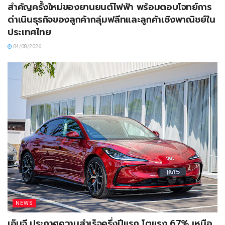
สำคัญครั้งใหม่ของยานยนต์ไฟฟ้า พร้อมตอบโจทย์การ
ดำเนินธุรกิจของลูกค้ากลุ่มฟลีทและลูกค้าเชิงพาณิชย์ใน
ประเทศไทย
04/08/2026
NEWS
เอ็มจี ประกาศความสำเร็จครึ่งปีแรก โตแรง 67% เหนือ