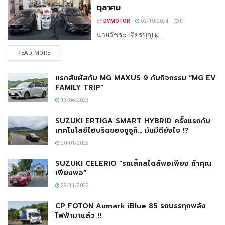
ตุลาคม
BY
DVMOTOR
02/10/2024
0
นายวัชระ เจียรบุญ ผู...
READ MORE
แรกสัมผัสกับ MG MAXUS 9 กับกิจกรรม “MG EV
FAMILY TRIP”
13/06/2023
SUZUKI ERTIGA SMART HYBRID ครั้งแรกกับ
เทคโนโลยีไฮบริดของซูซูกิ… มันมีดียังไง !?
20/01/2023
SUZUKI CELERIO “รถเล็กสไตล์พอเพียง ถ้าคุณ
เพียงพอ”
29/11/2022
CP FOTON Aumark iBlue 85 รถบรรทุกพลัง
ไฟฟ้ามาแล้ว !!