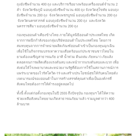
ถุงยังชีพจำนวน 400 ถุง และบริการเรือยางพร้อมเครื่องยนต์จำนวน 2
ลำ จังหวัดชัยภูมิ มอบถุงยังชีพจำนวน 400 ถุง จังหวัดสุโขทัย มอบถุง
ยังชีพจำนวน 200 ถุง จังหวัดเพชรบูรณ์ มอบถุงยังชีพจำนวน 200 ถุง
จังหวัดนครสวรรค์ มอบถุงยังชีพจำนวน 200 ถุง และจังหวัด
นครราชสีมา มอบถุงยังชีพจำนวน 200 ถุง
กองทุนฮอนด้าเคียงข้างไทย ภายใต้มูลนิธิฮอนด้าประเทศไทย เกิด
จากการผนึกกำลังของกลุ่มบริษัทฮอนด้าในประเทศไทย โดยการ
สมทบทุนจากการจำหน่ายผลิตภัณฑ์ฮอนด้าเข้าเป็นกองทุนฉุกเฉิน
เพื่อใช้ในกิจกรรมบรรเทาความเดือดร้อนแก่ประชาชนชาวไทยใน
ยามต้องเผชิญสาธารณภัย อาทิ น้ำท่วม ดินถล่ม ภัยหนาว ภัยแล้ง
ตลอดจนการผลิตเตียงแรงดันลบ และหน้ากากแรงดันลบและบวก เพื่อ
ส่งต่อให้โรงพยาบาลและหน่วยงานรัฐที่ต้องการใช้ในสถานการณ์การ
แพร่ระบาดของไวรัสโควิด-19 และสร้างประโยชน์สุขให้กับคนไทยดัง
เจตนารมณ์ของฮอนด้าในการสร้างสรรค์คุณค่าเพื่อเป็นองค์กรที่
สังคมไทยต้องการให้ดำรงอยู่ตลอดไป
ทั้งนี้ ตั้งแต่ก่อตั้งกองทุนในปี 2555 ถึงปัจจุบัน กองทุนฯ ได้ให้ความ
ช่วยเหลือสังคมไทยยามเกิดสาธารณภัยมาแล้ว รวมมูลค่ากว่า 400
ล้านบาท