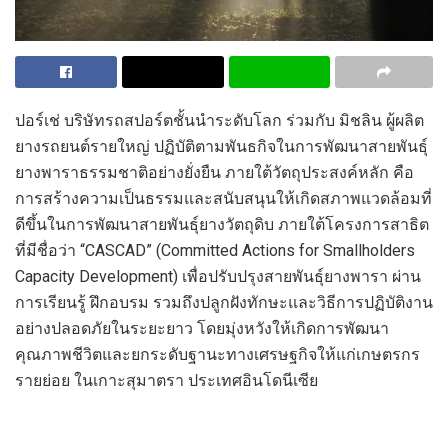
ปอร์เช่
บริษัทรถสปอร์ตชั้นนำระดับโลก
ร่วมกับ
มิชลิน
ผู้ผลิต
ยาง
รถยนต์
รายใหญ่
ปฏิบัติตามพันธกิจในการพัฒนาสายพันธุ์
ยางพาราธรรมชาติอย่างยั่งยืน
ภายใต้วัตถุประสงค์หลัก
คือ
การสร้างความเป็นธรรม
และ
สนับสนุน
ให้เกิด
สภาพแวดล้อมที่
ดีขึ้น
ใน
การพัฒนาสายพันธุ์
ยาง
วัตถุดิบ ภายใต้โครงการสาธิต
ที่มีชื่อว่า
“CASCAD” (Committed Actions for Smallholder
s
Capacity Development)
เพื่อปรับปรุงสายพันธุ์ยางพารา
ผ่าน
การเรียนรู้
ฝึกอบรม
รวมถึงปลูกฝังทักษะและวิธีการปฏิบัติงาน
อย่างปลอดภัยในระยะยาว
โดยมุ่งหวังให้เกิดการ
พัฒนา
คุณภาพชีวิต
และ
ยกระดับฐานะทางเศรษฐกิจให้แก่เกษตรกร
รายย่อย
ในเกาะสุมาตรา
ประเทศอินโดนีเซีย