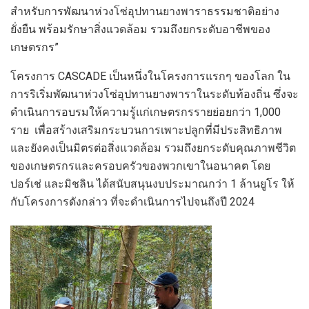
สำหรับ
การพัฒนาห่วงโซ่อุปทานยางพาราธรรมชาติอย่าง
ยั่งยืน
พร้อม
รักษาสิ่งแวดล้อม
รวมถึง
ยกระดับอาชีพของ
เกษตร
กร
”
โครงการ
CASCADE
เป็นหนึ่งในโครงการแรกๆ ของโลก ใน
การริเริ่มพัฒนาห่วงโซ่อุปทานยางพาราในระดับท้องถิ่น ซึ่งจะ
ดำเนินการอบรมให้ความรู้แก่เกษตร
กร
รายย่อยกว่า
1,000
ราย เพื่อสร้างเสริมกระบวนการเพาะปลูกที่มีประสิทธิภาพ
และยังคงเป็นมิตรต่อสิ่งแวดล้อม
รวมถึงยกระดับคุณภาพชีวิต
ของเกษตรกรและครอบครัวของพวกเขาในอนาคต
โดย
ปอร์เช่
และ
มิชลิน
ได้
สนับสนุนงบประมาณ
กว่า
1
ล้านยูโร
ให้
กับโครงการดังกล่าว ที่จะดำเนินการไปจนถึงปี
2024