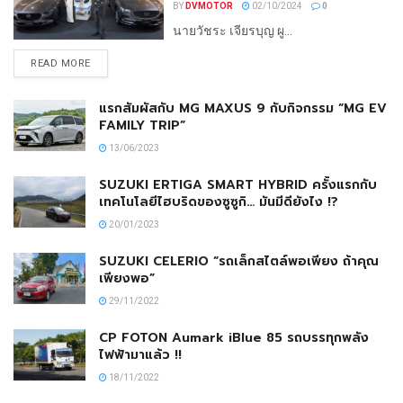
BY
DVMOTOR
02/10/2024
0
นายวัชระ เจียรบุญ ผู...
READ MORE
แรกสัมผัสกับ MG MAXUS 9 กับกิจกรรม “MG EV
FAMILY TRIP”
13/06/2023
SUZUKI ERTIGA SMART HYBRID ครั้งแรกกับ
เทคโนโลยีไฮบริดของซูซูกิ… มันมีดียังไง !?
20/01/2023
SUZUKI CELERIO “รถเล็กสไตล์พอเพียง ถ้าคุณ
เพียงพอ”
29/11/2022
CP FOTON Aumark iBlue 85 รถบรรทุกพลัง
ไฟฟ้ามาแล้ว !!
18/11/2022