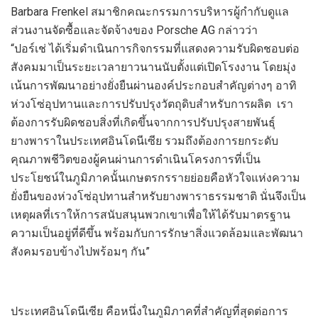
Barbara Frenkel
สมาชิกคณะกรรมการบริหารผู้กำกับดูแล
ส่วนงานจัดซื้อ
และ
จัดจ้างของ
Porsche AG
กล่าวว่า
“
ปอร์เช่
ได้
เริ่ม
ดำเนินการ
กิจกรรมที่แสดงความรับผิดชอบต่อ
สังคม
มาเป็นระยะเวลายาวนานนับตั้งแต่เปิดโรงงาน
โดย
มุ่ง
เน้นการพัฒนาอย่างยั่งยืน
ผ่านองค์ประกอบสำคัญต่างๆ อาทิ
ห่วงโซ่อุปทานและการปรับปรุงวัตถุดิบสำหรับการผลิต
เรา
ต้องการรับผิด
ชอบ
สิ่ง
ที่เกิดขึ้นจากการปรับปรุง
สาย
พันธุ์
ยางพาราในประเทศอินโดนีเซีย
รวมถึง
ต้องการยกระดับ
คุณภาพชีวิตของผู้คนผ่านการดำเนินโครงการ
ที่เป็น
ประโยชน์
ใน
ภูมิภาคนั้น
เกษตร
กร
รายย่อยคือหัว
ใจแห่ง
ความ
ยั่งยืนของห่วงโซ่อุปทานสำหรับยางพาราธรรมชาติ นั่นจึงเป็น
เหตุผลที่เราให้การสนับสนุนพวกเขาเพื่อให้ได้รับมาตรฐาน
ความเป็นอยู่ที่ดีขึ้น พร้อมกับการรักษา
สิ่ง
แวดล้อมและพัฒนา
สังคมรอบข้าง
ไปพร้อมๆ กัน
”
ประเทศอินโดนีเซีย คือหนึ่งในภูมิภาคที่สำคัญที่สุดต่อการ