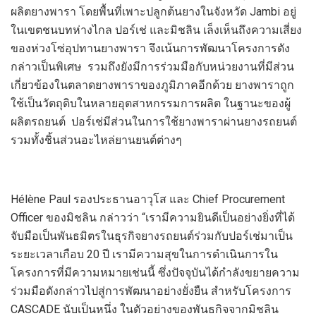
ผลิตยางพารา
โดย
พื้นที่เพาะปลูกต้นยางในจังหวัด
Jambi
อยู่
ในเขตชนบทห่างไกล ปอร์เช่ และ
มิชลิน
เล็งเห็นถึงความเสี่ยง
ของห่วงโซ่อุปทานยางพารา จึงเน้นการพัฒนาโครงการ
ดัง
กล่าว
เป็นพิเศษ รวม
ถึง
ยัง
มีการ
ร่วมมือ
กับหน่วยงานที่มีส่วน
เกี่ยวข้อง
ในตลาดยางพาราของภูมิภาค
อีกด้วย
ยางพาราถูก
ใช้เป็นวัตถุดิบในหลายอุตสาหกรรมการผลิต ในฐานะของผู้
ผลิตรถยนต์
ปอร์เช่มีส่วนในการใช้ยางพาราผ่าน
ยางรถยนต์
รวมทั้งชิ้นส่วนอะไหล่ยานยนต์ต่างๆ
Hélène Paul
รองประธานอาวุโส
และ
Chief Procurement
Officer
ของ
มิชลิน กล่าวว่า
“
เรามีความยินดีเป็นอย่างยิ่งที่ได้
จับมือเป็นพันธมิตรในธุรกิจยางรถยนต์
ร่วมกับปอร์เช่มาเป็น
ระยะเวลาเกือบ
20
ปี เรามีความสุขในการดำเนินการ
ใน
โครงการที่มีความหมายเช่นนี้
ซึ่งปัจจุบัน
ได้
กำลังขยายความ
ร่วมมือดังกล่าวไปสู่การพัฒนาอย่างยั่งยืน
สำหรับ
โครงการ
CASCADE
นับเป็น
หนึ่ง
ในตัวอย่างของ
พันธกิจจาก
มิชลิน