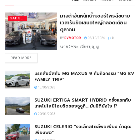
มาสด้าจัดหนักบิ๊กเซอร์ไพรส์ขยาย
GADGET
เวลารับข้อเสนอใหญ่ตลอดเดือน
ตุลาคม
BY
DVMOTOR
02/10/2024
0
นายวัชระ เจียรบุญ ผู...
READ MORE
แรกสัมผัสกับ MG MAXUS 9 กับกิจกรรม “MG EV
FAMILY TRIP”
13/06/2023
SUZUKI ERTIGA SMART HYBRID ครั้งแรกกับ
เทคโนโลยีไฮบริดของซูซูกิ… มันมีดียังไง !?
20/01/2023
SUZUKI CELERIO “รถเล็กสไตล์พอเพียง ถ้าคุณ
เพียงพอ”