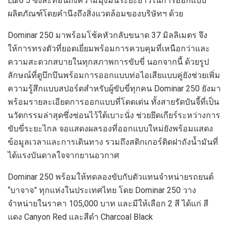
Euro
5
ซึ่งสะท้อนถึง
ความมุ่งมั่นระยะยาวในการออกแบบ
ผลิตภัณฑ์โดยคำนึงถึงสิ่งแวดล้อมของ
บริษัท
ฯ ด้วย
Dominar
250
มาพร้อม
โช้คหัวกลับ
ขนาด
37
ม
ิลลิเมตร
จึง
ให้การทรงตัวที่
ยอดเยี่ยม
พร้อมการควบคุมที่เหนือกว่าและ
ความสะดวกสบายในทุกสภาพการขับขี่ นอกจากนี้
ด้วย
รูป
ลักษณ์
ที่ดูบึกบึนพร้อมการออกแบบ
ท่อไอเสียแบบคู่
ยังช่วย
เพิ่ม
ความรู้สึกแบบสปอร์ตสำหรับผู้ขับขี่ทุกคน
Dominar
250
ยังมา
พร้อมรายละเอียดการออกแบบที่โดดเด่น ทั้ง
สายรัดบันจี้ที่เป็น
นวัตกรรม
ล่าสุด
ซึ่งซ่อนไว้ใต้เบาะนั่ง
ช่วยยึดเกียร์ระหว่าง
การ
ขับขี่
ระยะไกล จอแสดงผลรองที่ออกแบบใหม่
ยังพร้อม
แสดง
ข้อมูลเวลาและการเดินทาง
รวมถึง
สติกเกอร์ติด
ฝา
ถังน้ำมัน
ที่
ได้แรงบันดาลใจจากยานอวกาศ
Dominar
250
พร้อมให้ทดลองขับกับตัวแทนจำหน่ายรถยนต์
“บาจาจ”
ทุกแห่งในประเทศไทย
โดย
Dominar
250
วาง
จำหน่ายในราคา
105,000
บาท
และมีให้เลือก
2
สี ได้แก่
สี
แดง
Canyon Red
และ
สีดำ
Charcoal Black