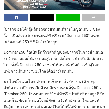
“บาจาจ ออโต้”
ผู้ผลิตรถจักรยานยนต์รายใหญ่อันดับ
3
ของ
โลก เปิดตัว
รถจักรยานยนต์ทัวร์ริงรุ่น
“
Dominar
250
”
ขนาด
เครื่องยนต์
250
ซีซีคัน
ใหม่
ล่าสุด
Dominar
250
ถือเป็นอีกก้าวสำคัญของ
บาจาจ
ในการนำเสนอ
รถ
จักรยานยนต์
สมรรถนะสูงที่
เข้าถึงได้ง่าย
สำหรับ
นักบิดชาว
ไทย
ทั้งนี้
Dominar
250
จะช่วยให้
เหล่า
นักบิดก้าวเข้าสู่โลก
แห่งการเดินทาง
ระยะ
ไกล
ได้
อย่างโดดเด่น
มร.
โทชิโร่ อุเอโนะ
ประธานเจ้าหน้าที่บริหาร บริษัท วรูม
จำกัด กล่าวถึง
การเปิดตัว
รถจักรยานยนต์รุ่น
Dominar
250
ว่า
“
Dominar
250
เป็นรถ
มอเตอร์ไซค์ทัวร์ริง
ประสิทธิภาพสูงที่อัด
แน่นด้วยฟีเจอร์
ที่ตอบโจทย์
ทั้ง
สำหรับ
นัก
บิด
หน้าใหม่และนัก
บิดผู้มาก
ประสบการณ์
มอเตอร์ไซค์คันนี้
ได้รับการออกแบบมา