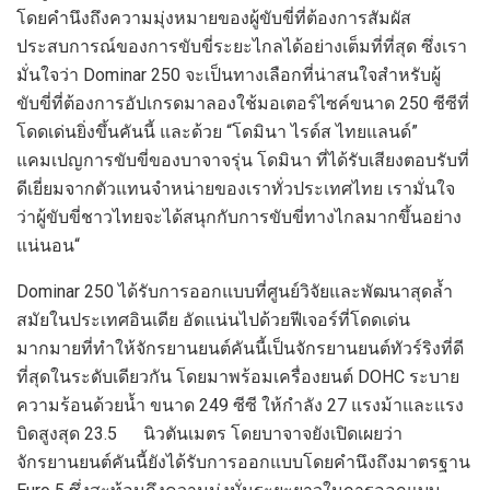
โดยคำนึงถึง
ความมุ่งหมาย
ของผู้ขับขี่ที่
ต้องการ
สัมผัส
ประสบการณ์
ของ
การ
ขับขี่ระยะ
ไกล
ได้อย่างเต็มที่ที่สุด
ซึ่ง
เรา
มั่นใจว่า
Dominar
250
จะเป็น
ทางเลือก
ที่น่าสนใจสำหรับผู้
ขับขี่ที่ต้องการอั
ป
เกรด
มาลองใช้มอเตอร์ไซค์ขนา
ด
250
ซีซี
ที่
โดดเด่นยิ่งขึ้น
คันนี้
และ
ด้วย
“โดมินา ไรด์ส
ไทยแลนด์
”
แคมเปญการขับขี่ของบาจาจรุ่น โดมินา
ที่ได้รับเสียงตอบรับที่
ดีเยี่ยมจาก
ตัวแทนจำหน่ายของเรา
ทั่ว
ประเทศไทย
เรามั่นใจ
ว่าผู้ขับขี่ชาวไทยจะ
ได้สนุกกับการขับขี่ทาง
ไกล
มากขึ้นอย่าง
แน่นอน
“
Dominar
250
ได้รับการออกแบบที่ศูนย์
วิจัยและพัฒนาสุด
ล้ำ
สมัยใน
ประเทศ
อินเดีย อัดแน่นไปด้วย
ฟีเจอร์ที่โดดเด่น
มากมายที่ทำให้
จักรยานยนต์คันนี้
เป็นจักรยาน
ยนต์
ทัว
ร์
ริงที่ดี
ที่สุดใน
ระดับ
เดียวกัน
โดยมาพร้อม
เครื่องยนต์
DOHC
ระบาย
ความร้อนด้วยน้ำ
ขนาด
249
ซีซี
ให้
กำลัง
27
แรงม้า
และแรง
บิด
สูงสุด
23.5
นิวตันเมตร
โดยบาจาจ
ยังเปิดเผยว่า
จักรยานยนต์
คันนี้ยังได้รับการออกแบบโดยคำนึงถึง
มาตรฐาน