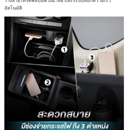
วางสายโทรศัพท์บนพวงมาลัย
และระบบล็อกความเร็ว
อัตโนมัติ