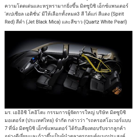
ความโดดเด่นและหรูหรามากยิ่งขึ้น
มิตซูบิชิ
เอ็กซ์แพนเดอร์
‘
สเปเชียล เอดิชั่น
’
มีให้เลือก
ทั้งหมด
3
สี
ได้แก่ สี
แดง
(Spirit
Red
)
สีดำ
(Jet Black Mica)
และสีขาว
(
Quartz
White Pearl)
มร. เออิอิชิ โคอิโตะ กรรมการผู้จัดการใหญ่ บริษัท มิตซูบิชิ
มอเตอร์ส (ประเทศไทย) จำกัด
กล่าวว่า “รถครอสโอเวอร์แบบ
7
ที่นั่ง
มิตซูบิชิ เอ็กซ์แพนเดอร์
ได้รับเสียงตอบรับจากลูกค้า
อย่างดีเยี่ยมและก้าวขึ้นเป็นผู้นำตลาดรถยนต์อเนกประสงค์