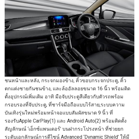
ชนหน้าและหลัง
,
กระจกมองข้าง
,
คิ้วขอบกระจก
ประตู
,
คิ้ว
ตกแต่งชายกันชนข้าง
,
และ
ล้ออัลลอยขนาด
16
นิ้ว
พร้อมติด
ตั้งอุปกรณ์เพิ่มเติม อาทิ
มือจับประตูสีเดียวกับตัวรถพร้อม
กรอบรองที่จับประตู
,
ที่ชาร์จมือถือแบบไร้สาย
,
ระบบความ
บันเทิงรุ่นใหม่
พร้อม
หน้าจอแบบ
สัมผัสขนาด
9
นิ้ว
ที่
รองรับ
Apple CarPlay
(1)
และ
Android Auto
(2)
พร้อม
ติดตั้ง
สัญลักษณ์
‘
เอ็กซ์แพนเดอร์
’
บนฝากระโปรงหน้า
ที่ช่วยยก
ระดับเอกลักษณ์การดีไซน์
Advanced ‘Dynamic Shield’
ให้มี