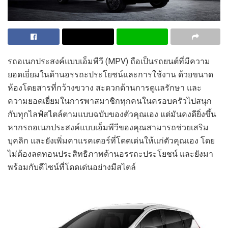
รถอเนกประสงค์แบบเอ็มพีวี
(
MPV)
ถือเป็นรถยนต์
ที่
มีความ
ยอดเยี่ยมในด้านอรรถะประโยชน์และ
การใช้งาน
ด้วยขนาด
ห้องโดยสารที่กว้างขวาง
สะดวกด้านการดูแลรักษา
และ
ความยอดเยี่ยมในการพาสมาชิกทุกคนในครอบครัวไปสนุก
กับทุกไลฟ์สไตล์ตามแบบฉบับของตัวคุณเอง
แต่มัน
คง
ดี
ยิ่ง
ขึ้น
หาก
รถอเนกประสงค์แบบเอ็มพีวี
ของคุณสามารถช่วยเสริม
บุคลิก
และยังเพิ่มคาแรคเตอร์ที่โดดเด่นให้แก่ตัวคุณ
เอง
โดย
ไม่ต้องลดทอนประสิทธิภาพด้านอรรถะประโยชน์
และยังมา
พร้อมกั
บดีไซน์ที่โดดเด่นอย่างมีสไตล์