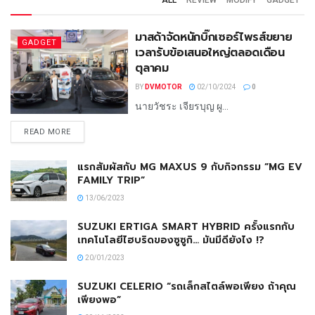
ALL
REVIEW
MODIFY
GADGET
มาสด้าจัดหนักบิ๊กเซอร์ไพรส์ขยาย
GADGET
เวลารับข้อเสนอใหญ่ตลอดเดือน
ตุลาคม
BY
DVMOTOR
02/10/2024
0
นายวัชระ เจียรบุญ ผู...
READ MORE
แรกสัมผัสกับ MG MAXUS 9 กับกิจกรรม “MG EV
FAMILY TRIP”
13/06/2023
SUZUKI ERTIGA SMART HYBRID ครั้งแรกกับ
เทคโนโลยีไฮบริดของซูซูกิ… มันมีดียังไง !?
20/01/2023
SUZUKI CELERIO “รถเล็กสไตล์พอเพียง ถ้าคุณ
เพียงพอ”