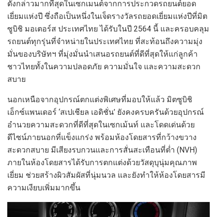
ดังกล่าวมากที่สุดในเซกเมนต์จากการประกวด
รถยนต์ยอด
เยี่ยมแห่งปี
ซึ่งถือเป็นหนึ่งในเจ็ดรางวัลรถยอดเยี่ยมแห่งปีที่
มิต
ซูบิชิ มอเตอร์ส ประเทศไทย
ได้รับในปี
2564
นี้
และ
ครอบคลุม
รถยนต์ทุกรุ่นที่จำหน่ายในประเทศไทย
ที่
สะท้อนถึงความมุ่ง
มั่นของบริษัทฯ ที่มุ่งมั่นนำเสนอรถยนต์ที่ดีที่สุดให้แก
่ลูกค้า
ชาวไทย
ทั้งใน
ความปลอดภัย
ความมั่นใจ
และ
ความสะดวก
สบาย
นอกเหนือจากอุปกรณ์ตกแต่งพิเศษที่มอบให้แล้ว
มิตซูบิชิ
เอ็กซ์แพนเดอร์
‘
สเปเชียล เอดิชั่น
’
ยังคงครบครันด้วยอุปกรณ์
อำนวยความสะดวกที่ดีที่สุดในเซกเม้นท์
และ
โดดเด่นด้วย
ดีไซน์ภายนอกที่แข็งแกร่ง
พร้อม
ห้องโดยสารที่กว้างขวาง
สะดวกสบาย
มีเสียงรบกวนและการสั่นสะเทือนที่ต่ำ
(
NVH)
ภายในห้องโดยสารได้รับการตกแต่งด้วยวัสดุบุนุ่มคุณภาพ
เยี่ยม
ช่วยสร้างผิวสัมผัสที่นุ่มนวล
และยังทำให้ห้องโดยสารมี
ความเงียบเพิ่มมากขึ้น