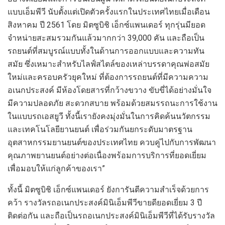
แบบเอ็มพีวี นับตั้งแต่เปิดตัวครั้งแรก
ในประเทศไทย
เมื่อเดือน
สิงหาคม ปี
2561
โดย มิตซูบิชิ เอ็กซ์แพนเดอร์ ทุกรุ่นมียอด
จำหน่ายสะสมรวมกันแล้วมากกว่า
39,000
คัน
และ
ถือเป็น
รถยนต์ที่สมบูรณ์แบบทั้งในด้านการออกแบบและความทัน
สมัย ซึ่งเหมาะสำหรับ
ไลฟ์สไตล์
ของเหล่าบรรดา
คุณพ่อสมัย
ใหม่
และ
ครอบครัว
ยุคใหม่
ที่
ต้องการ
รถยนต์ที่มีความ
ความ
อเนกประสงค์
มี
ห้องโดยสารที่กว้างขวาง
ขับขี่ได้อย่าง
มั่น
ใจ
มี
ความปลอดภัย สะดวกสบาย
พร้อมด้วย
สมรรถนะการใช้งาน
ในแบบรถเอสยูวี
ทั้งนี้
เรายังคงมุ่งมั่นในการคิดค้นนวัตกรรม
และเทคโนโลยียานยนต์
เพื่อร่วม
กัน
ยกระดับมาตรฐาน
อุตสาหกรรมยานยนต์ของประเทศไทย
ควบคู่ไปกับ
การพัฒนา
คุณภาพ
ยานยนต์อย่างต่อเนื่อง
พร้อมการ
บริการที่ยอดเยี่ยม
เพื่อมอบให้แก่ลูกค้าของเรา
”
ทั้งนี้
มิตซูบิชิ
เอ็กซ์แพนเดอร์
ยังการันตีความสำเร็จด้วยการ
คว้า
รางวัลรถอเนกประสงค์มินิเอ็มพีวีขายดียอดเยี่ยม
3
ปี
ติดต่อกัน
และถือเป็นรถอเนกประสงค์มินิเอ็มพีวี
ที่ได้รับรางวัล