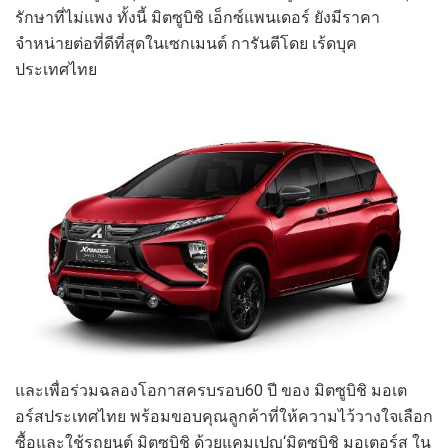
รักษาที่ไม่แพง
ทั้งนี้
มิตซูบิชิ
เอ็กซ์แพนเดอร์
ยังมีราคา
จำหน่ายต่อที่ดีที่สุดใน
เซกเมนต์
การันตีโดย เร้ดบุค
ประเทศไทย
และเพื่อร่วมฉลองโอกาสครบรอบ
60
ปี
ของ
มิตซูบิชิ
มอเต
อร์ส
ประเทศไทย
พร้อมขอบคุณลูกค้าที่ให้ความไว้วางใจเลือก
ซื้อและใช้รถยนต์
มิตซูบิชิ
ด้วยแคมเปญ
‘
มิตซูบิชิ
มอเตอร์ส
ใน