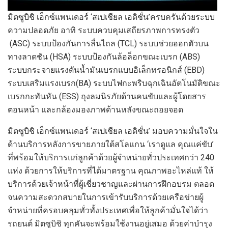
มิตซูบิชิ
เอ็กซ์แพนเดอร์
‘
สเปเชียล เอดิชั่น
’
ครบครันด้วยระบบ
ความปลอดภัย
อาทิ
ระบบควบคุมเสถียรภาพการทรงตัว
(
ASC)
ระบบป้องกันการลื่นไถล
(
TCL)
ระบบช่วยออกตัวบน
ทางลาดชัน
(
HSA)
ระบบป้องกันล้อล็อกขณะเบรก
(
ABS)
ระบบกระจายแรงดันน้ำมันเบรกแบบอิเล็กทรอนิกส์
(
EBD)
ระบบเสริมแรงเบรก
(
BA)
ระบบไฟกะพริบฉุกเฉินอัตโนมัติขณะ
เบรกกะทันหัน
(
ESS)
ถุงลมนิรภัยด้านคนขับและผู้โดยสาร
ตอนหน้า
และกล้องมองภาพด้านหลังขณะถอยจอด
มิตซูบิชิ
เอ็กซ์แพนเดอร์
‘
สเปเชียล เอดิชั่น
’
มอบความมั่นใจใน
ด้านบริการหลังการขายภายใต้สโลแกน
‘
เราดูแล
คุณแค่ขับ
’
ที่พร้อมให้บริการแก่ลูกค้าด้วยผู้จำหน่ายทั่วประเทศกว่า
240
แห่ง
ด้วยการให้บริการที่ได้มาตรฐาน
คุณภาพอะไหล่แท้
ให้
บริการด้วยเจ้าหน้าที่ผู้เชี่ยวชาญและผ่านการฝึกอบรม
ตลอด
จนความสะดวกสบายในการเข้ารับบริการด้วยเครือข่ายผู้
จำหน่ายที่ครอบคลุมทั่วทั้งประเทศเพื่อให้ลูกค้ามั่นใจได้ว่า
รถยนต์
มิตซูบิชิ
ทุกคันจะพร้อมใช้งานอยู่เสมอ
ด้วยค่าบำรุง