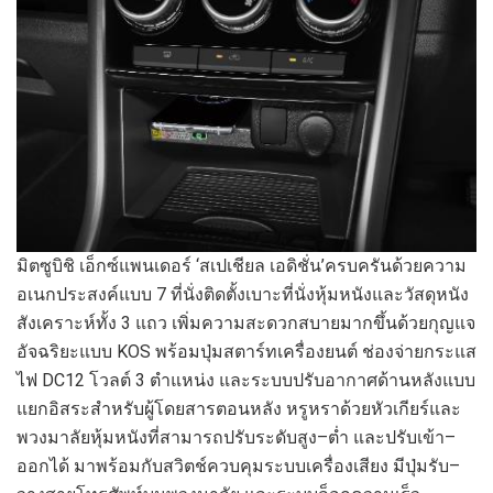
มิตซูบิชิ
เอ็กซ์แพนเดอร์
‘
สเปเชียล เอดิชั่น
’
ครบครันด้วยความ
อเนกประสงค์แบบ
7
ที่นั่ง
ติดตั้งเบาะที่นั่งหุ้มหนังและวัสดุหนัง
สังเคราะห์ทั้ง
3
แถว
เพิ่มความสะดวกสบายมากขึ้นด้วยกุญแจ
อัจฉริยะแบบ
KOS
พร้อมปุ่มสตาร์ทเครื่องยนต์
ช่องจ่ายกระแส
ไฟ
DC
12
โวลต์
3
ตำแหน่ง
และระบบปรับอากาศด้านหลังแบบ
แยกอิสระสำหรับผู้โดยสารตอนหลัง
หรูหราด้วยหัวเกียร์และ
พวงมาลัยหุ้มหนังที่สามารถปรับระดับสูง
–
ต่ำ
และปรับเข้า
–
ออกได้
มาพร้อมกับสวิตช์ควบคุมระบบเครื่องเสียง
มีปุ่มรับ
–