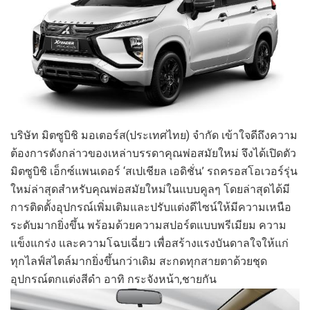
บริษัท
มิตซูบิชิ
มอเตอร์ส
(
ประเทศไทย
)
จำกัด
เข้าใจดีถึงความ
ต้องการดังกล่าวของเหล่าบรรดาคุณพ่อ
สมัย
ใหม่ จึงได้
เปิดตัว
มิตซูบิชิ
เอ็กซ์แพนเดอร์
‘
สเปเชียล เอดิชั่น
’
รถครอสโอเวอร์รุ่น
ใหม่
ล่าสุด
สำหรับ
คุณพ่อ
สมัย
ใหม่
ในแบบคูลๆ
โดยล่าสุดได้มี
การติดตั้งอุปกรณ์เพิ่มเติมและปรับแต่งดีไซน์ให้มีความ
เหนือ
ระดับ
มากยิ่งขึ้น
พร้อม
ด้วย
ความสปอร์
ตแบบ
พรีเมียม ความ
แข็งแกร่ง และความโฉบเฉี่ยว
เพื่อสร้างแรงบันดาลใจให้แก่
ทุกไลฟ์สไตล์มากยิ่งขึ้นกว่าเดิม
สะกด
ทุกสายตา
ด้วยชุด
อุปกรณ์ตกแต่งสีดำ อาทิ
กระจังหน้า
,
ชายกัน