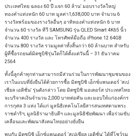
ประเทศไทย
ฉลอง
60
ปี
แจก
60
ล้าน
’
มอบรางวัลใหญ่
ทองคำแท่งหนัก
60
บาท
มูลค่า
1
,
638
,
000
บาท
จำนวน
6
รางวัล
พร้อมของรางวัลอื่นๆ
อาทิ
ทองคำแท่งหนัก
6
บาท
จำนวน
60
รางวัล
ทีวี
SAMSUNG
รุ่น
QLED Smart
4
K
65
นิ้ว
จำนวน
400
รางวัล
และ
โทรศัพท์มือถือ
iPhone
12 64
GB
จำนวน
800
รางวัล
รวมมูลค่าทั้งสิ้นกว่า
60
ล้านบาท
สำหรับ
ผู้ที่ซื้อรถยนต์มิตซูบิชิรุ่นใดก็ได้
ตั้งแต่วันนี้
– 31
ธันวาคม
2564
ทั้งนี้ลูกค้าทุกท่านสามารถมีส่วนร่วมในการพัฒนาชุมชนของ
เราในแบบที่ยั่งยืนได้ด้วยการซื้อ
มิตซูบิชิ
เอ็กซ์แพนเดอร์
‘
สเป
เชียล เอดิชั่น
’
รุ่นดังกล่าว
โดย
มิตซูบิชิ
มอเตอร์ส
ประเทศไทย
จะบริจาคเงินจำนวน
2
,
000
บาทต่อคัน
และมอบให้แก่องค์กร
การกุศล
3
แห่ง
ได้แก่
มูลนิธิเทคโนโลยีสารสนเทศตามพระ
ราชดำริฯ
,
มูลนิธิรามาธิบดีฯ
และ
มูลนิธิชัยพัฒนา
เพื่อร่วมขับ
เคลื่อนและพัฒนาสังคมไทยอย่างยั่งยืน
พบกับ
มิตซูบิชิ
เอ็กซ์แพนเดอร์
‘
สเปเชียล เอดิชั่น
’
ได้ที่โชว์รูม