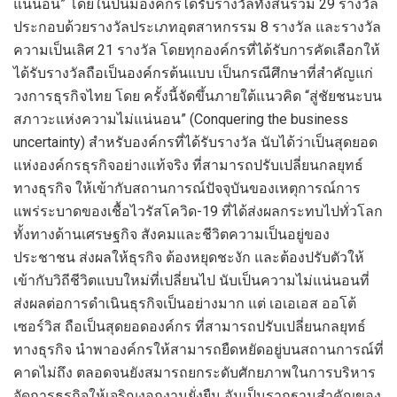
แน่นอน” โดยในปีนี้มีองค์กรได้รับรางวัลทั้งสิ้นรวม
29
รางวัล
ประกอบด้วยรางวัลประเภทอุตสาหกรรม
8
รางวัล และรางวัล
ความเป็นเลิศ
21
รางวัล โดยทุกองค์กรที่ได้รับการคัดเลือกให้
ได้รับรางวัลถือเป็นองค์กรต้นแบบ เป็นกรณีศึกษาที่สำคัญแก่
วงการธุรกิจไทย
โดย
ครั้งนี้จัดขึ้นภายใต้แนวคิด
“สู่ชัยชนะบน
สภาวะแห่งความไม่แน่นอน”
(
Conquering the business
uncertainty)
สำหรับองค์กรที่ได้รับรางวัล
นับได้ว่าเป็นสุดยอด
แห่งองค์กรธุรกิจอย่างแท้จ
ริง ที่สามารถปรับเปลี่ยนกลยุทธ์
ทางธุรกิจ ให้เข้ากับสถานการณ์ปัจจุบันของ
เหตุการณ์การ
แพร่ระบาดของเชื้อไวรัสโควิด-19
ที่
ได้ส่งผลกระทบไปทั่วโลก
ทั้งทางด้านเศรษฐกิจ สังคมและชีวิตความเป็นอยู่ของ
ประชาชน ส่งผลให้ธุรกิจ ต้องหยุดชะงัก และต้องปรับตัวให้
เข้ากับวิถีชีวิตแบบใหม่ที่เปลี่ยนไป นับเป็นความไม่แน่นอนที่
ส่งผลต่อการดำเนินธุรกิจเป็นอย่างมาก
แต่ เอเอเอส ออโต้
เซอร์วิส ถือเป็น
สุดยอดองค์กร ที่สามารถปรับเปลี่ยนกลยุทธ์
ทางธุรกิจ
นำพา
องค์กร
ให้สามารถยืดหยัดอยู่บนสถานการณ์ที่
คาดไม่ถึง
ตลอดจนยังสมารถ
ยกระดับศักยภาพในการบริหาร
จัดการธุรกิจให้เจริญงอกงามยั่งยืน
อันเป็นรากฐานสำคัญของ