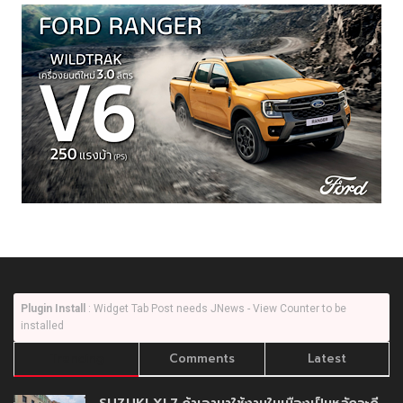
Plugin Install
: Widget Tab Post needs JNews - View Counter to be
installed
Trending
Comments
Latest