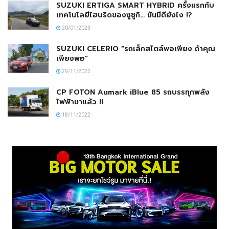
SUZUKI ERTIGA SMART HYBRID ครั้งแรกกับ
เทคโนโลยีไฮบริดของซูซูกิ… มันมีดียังไง !?
20/01/2023
SUZUKI CELERIO “รถเล็กสไตล์พอเพียง ถ้าคุณ
เพียงพอ”
29/11/2022
CP FOTON Aumark iBlue 85 รถบรรทุกพลัง
ไฟฟ้ามาแล้ว !!
18/11/2022