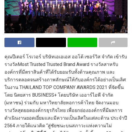
คุณปี
เต
อร์
โรเวอร์
บริษัทเอเอเอส ออโต้
เซอร์วิส จำกัด
เข้ารับ
รางวัล
Most Trusted
Trusted
Brand Award
รางวัลสาหรับ
องค์กรที่มีตราสินค้าที่ได้รับยอมรับทั้งด้านคุณภาพ และ
บริการตลอดจนสร้างภาพลักษณ์ให้กับองค์กรได้อย่างเป็นเลิศ
ในงาน
THAILAND TOP COMPANY AWARDS
2021
ที่
จัดขึ้น
โดย
นิตยสาร
BUSINESS+
โดย
บริษัท เออาร์ไอพี จำกัด
(มหาชน) ร่วมกับ มหาวิทยาลัยหอการค้าไทย จัดงานมอบ
รางวัลสุดยอดองค์กรธุรกิจไทย
เพื่อยกย่ององค์กรที่มีผลการ
ดำเนินงานยอดเยี่ยมและมีความเป็นเลิศในแต่ละด้าน ประจำปี
2564
ภายใต้แนวคิด “สู่ชัยชนะบนสภาวะแห่งความไม่