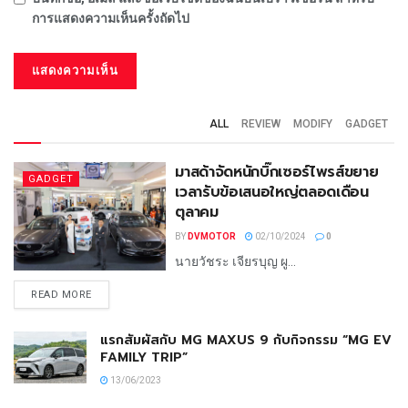
การแสดงความเห็นครั้งถัดไป
ALL
REVIEW
MODIFY
GADGET
มาสด้าจัดหนักบิ๊กเซอร์ไพรส์ขยาย
GADGET
เวลารับข้อเสนอใหญ่ตลอดเดือน
ตุลาคม
BY
DVMOTOR
02/10/2024
0
นายวัชระ เจียรบุญ ผู...
READ MORE
แรกสัมผัสกับ MG MAXUS 9 กับกิจกรรม “MG EV
FAMILY TRIP”
13/06/2023