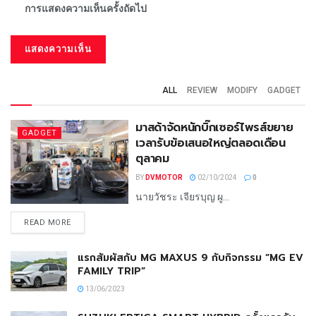
การแสดงความเห็นครั้งถัดไป
ALL
REVIEW
MODIFY
GADGET
มาสด้าจัดหนักบิ๊กเซอร์ไพรส์ขยาย
GADGET
เวลารับข้อเสนอใหญ่ตลอดเดือน
ตุลาคม
BY
DVMOTOR
02/10/2024
0
นายวัชระ เจียรบุญ ผู...
READ MORE
แรกสัมผัสกับ MG MAXUS 9 กับกิจกรรม “MG EV
FAMILY TRIP”
13/06/2023