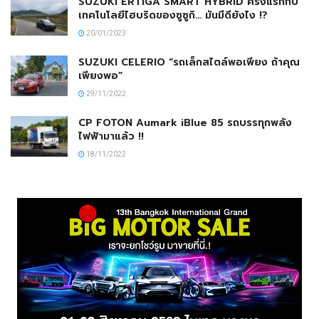
SUZUKI ERTIGA SMART HYBRID ครั้งแรกกับ
เทคโนโลยีไฮบริดของซูซูกิ… มันมีดียังไง !?
20/01/2023
SUZUKI CELERIO “รถเล็กสไตล์พอเพียง ถ้าคุณ
เพียงพอ”
29/11/2022
CP FOTON Aumark iBlue 85 รถบรรทุกพลัง
ไฟฟ้ามาแล้ว !!
18/11/2022