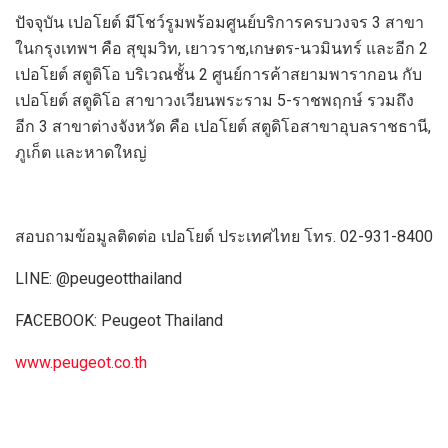
ปัจจุบัน เปอโยต์ มีโชว์รูมพร้อมศูนย์บริการครบวงจร 3 สาขา
ในกรุงเทพฯ คือ สุขุมวิท, เยาวราช,เกษตร-นวมินทร์ และอีก 2
เปอโยต์ สตูดิโอ บริเวณชั้น 2 ศูนย์การค้าสยามพารากอน กับ
เปอโยต์ สตูดิโอ สาขาวงเวียนพระราม 5-ราชพฤกษ์ รวมถึง
อีก 3 สาขาต่างจังหวัด คือ เปอโยต์ สตูดิโอสาขาอุบลราชธานี,
ภูเก็ต และหาดใหญ่
สอบถามข้อมูลติดต่อ เปอโยต์ ประเทศไทย โทร. 02-931-8400
LINE: @peugeotthailand
FACEBOOK: Peugeot Thailand
www.peugeot.co.th