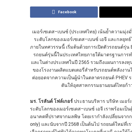
Facebook
เมอร์เซเดส
–
เบนซ์ (ประเทศไทย) เน้นย้ำความมุ่ง
ระดับโลกของเมอร์เซเดส
–
เบนซ์ เอจี และกลยุทธ์
ภายในทศวรรษนี้ เริ่มต้นด้วย
การเปิดตัวรถยนต์รุ่น
รถยนต์รุ่นนี้ในประเทศไทยภายใต้มาตรฐานการท
และในต่างประเทศในปี
2565
รวมถึงแผนการลงทุนด
ของโรงงานผลิตแบตเตอรี่สำหรับรถยนต์พลังงานไฟ
ต่อยอดจากความเป็นผู้นำในตลาดรถยนต์
PHEV
ร
ดันให้อุตสาหกรรมยานยนต์ไทยก้า
มร. โรลันด์ โฟล์เกอร์
ประธานบริหาร บริษัท เมอร์เ
ระดับโลกของเมอร์เซเดส
–
เบนซ์ เอจี เราพร้อมเป็น
อนาคตที่ปราศจากมลพิษ โดยเรากำลังเปลี่ยนจากก
only
) และนับจากปี
2568
เป็นต้นไป รถยนต์ใหม่ที่เ
เลือกรถยนต์ไฟฟ้าได้จากทุกโมเดลที่เรามี ภายใต้