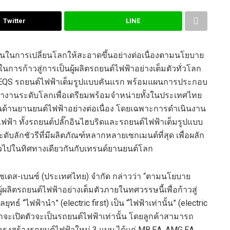
Twitter
LINE
มั่นในการเปลี่ยนโลกให้สะอาดขึ้นอย่างต่อเนื่องตามนโยบาย
ในการก้าวสู่การเป็นผู้ผลิตรถยนต์ไฟฟ้าอย่างเต็มตัวทั่วโลก
EQS
รถยนต์ไฟฟ้าเต็มรูปแบบคันแรก พร้อมแผนการประกอบ
ำงานระดับโลกเพื่อเตรียมพร้อมจำหน่ายทั้งในประเทศไทย
้านยานยนต์ไฟฟ้าอย่างต่อเนื่อง โดยเฉพาะการดำเนินงาน
ฟ้า ทั้งรถยนต์ปลั๊กอินไฮบริดและรถยนต์ไฟฟ้าเต็มรูปแบบ
ะดับลักชัวรีที่มีผลิตภัณฑ์หลากหลายเซกเมนต์ที่สุด เพื่อผลัก
วไปในทิศทางเดียวกันกับเทรนด์ยานยนต์โลก
ซเดส-เบนซ์ (ประเทศไทย) จำกัด กล่าวว่า “
ตามนโยบาย
ผู้ผลิตรถยนต์ไฟฟ้าอย่างเต็มตัวภายในทศวรรษนี้เพื่อก้าวสู่
ลยุทธ์
“
ไฟฟ้านำ” (
electric first
) เป็น “ไฟฟ้าเท่านั้น” (
electric
ราจะเปิดตัวจะเป็นรถยนต์ไฟฟ้าเท่านั้น โดยลูกค้าสามารถ
โครงสร้างรถยนต์ไฟฟ้าใหม่
3
แบบ ได้แก่
MB.EA, AMG.EA