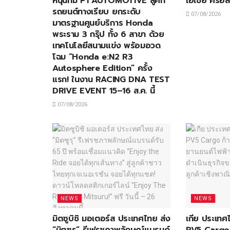
หนุนทีม P1 AUTOMOTIVE สู้ศึก
เอเชีย ครอส
รถยนต์ทางเรียบ ยกระดับ
07/08/2026
มาตรฐานศูนย์บริการ Honda
พระราม 3 กรุ๊ป ทั้ง 6 สาขา ด้วย
เทคโนโลยีสนามแข่ง พร้อมอวด
โฉม “Honda e:N2 R3
Autosphere Edition” ครั้ง
แรก! ในงาน RACING DNA TEST
DRIVE EVENT 15–16 ส.ค. นี้
07/08/2026
NEWS
NEWS
มิตซูบิชิ มอเตอร์ส ประเทศไทย ส่ง
เกีย ประเทศ
“มิตซูรุ” รีเฟรชภาพลักษณ์แบรนด์
PV5 Cargo ก