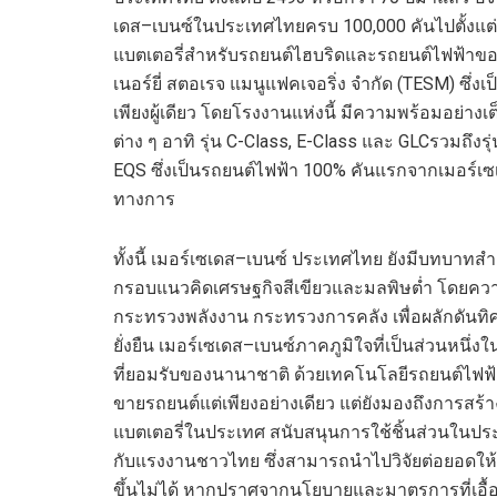
เดส
–
เบนซ์ในประเทศไทยครบ
100,000
คันไปตั้งแต
แบตเตอรี่สำหรับรถยนต์ไฮบริดและรถยนต์ไฟฟ้าขอ
เนอร์ยี่ สตอเรจ แมนูแฟคเจอริ่ง จำกัด (
TESM
) ซึ่ง
เพียงผู้เดียว โดยโรงงานแห่งนี้ มีความพร้อมอย่างเต
ต่าง ๆ อาทิ รุ่น
C-Class, E-Class
และ
GLC
รวมถึงรุ
EQS
ซึ่งเป็นรถยนต์ไฟฟ้า
100%
คันแรกจากเมอร์เซ
ทางการ
ทั้งนี้ เมอร์เซเดส
–
เบนซ์ ประเทศไทย ยังมีบทบาทสำค
กรอบแนวคิดเศรษฐกิจสีเขียวและมลพิษต่ำ โดยควา
กระทรวงพลังงาน กระทรวงการคลัง เพื่อผลักดันท
ยั่งยืน เมอร์เซเดส
–
เบนซ์ภาคภูมิใจที่เป็นส่วนหนึ
ที่ยอมรับของนานาชาติ ด้วยเทคโนโลยีรถยนต์ไฟฟ้า
ขายรถยนต์แต่เพียงอย่างเดียว แต่ยังมองถึงการสร้
แบตเตอรี่ในประเทศ สนับสนุนการใช้ชิ้นส่วนในป
กับแรงงานชาวไทย ซึ่งสามารถนำไปวิจัยต่อยอดให้เ
ขึ้นไม่ได้ หากปราศจากนโยบายและมาตรการที่เอื้