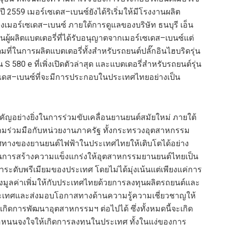
่ปี
2559
เมอร์เซเดส
–
เบนซ์ยังได้ริเริ่มให้มีโรงงานผลิต
งเมอร์เซเดส
–
เบนซ์ ภายใต้การดูแลของบริษัท ธนบุรี เอ็น
เป็นผู้ผลิตแบตเตอรี่ที่ได้รับอนุญาตจากเมอร์เซเดส
–
เบนซ์แต่
็มที่ในการผลิตแบตเตอรี่ทั้งสำหรับรถยนต์ปลั๊กอินไฮบริดรุ่น
่น
S 580 e
ที่เพิ่งเปิดตัวล่าสุด และแบตเตอรี่
สำหรับรถยนต์รุ่น
เดส
–
เบนซ์ที่จะมีการประกอบในประเทศไทยอย่างเป็น
ัญอย่างยิ่งในการร่วมขับเคลื่อนยานยนต์สมัยใหม่ ภายใต้
มร่วมมือกับหน่วยงานภาครัฐ ทั้งกระทรวงอุตสาหกรรม
ิศทางของยานยนต์ไฟฟ้าในประเทศไทยให้เติบโตได้อย่าง
่งในการสร้างความแข็งแกร่งให้อุตสาหกรรมยานยนต์ไทยเป็น
ระดับพรีเมียมของประเทศ โดยไม่ได้มุ่งเน้นแต่เพียงแค่การ
างมูลค่าเพิ่มให้กับประเทศไทยด้วยการลงทุนผลิตรถยนต์และ
ระเทศและส่งมอบโอกาสทางด้านความรู้ความเชี่ยวชาญให้
กิดการพัฒนาอุตสาหกรรมฯ ต่อไปได้ ซึ่งทั้งหมดนี้จะเกิด
อหนุนจูงใจให้เกิดการลงทุนในประเทศ ทั้งในแง่ของการ