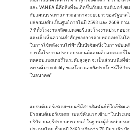
และ
VAN.EA
นี่คือสิ่งที่จะเกิดขึ้นกับแบรนด์เมอร์เซ
กับแผนบรรเทาสภาวะอากาศระยะยาวของรัฐบาลไท
ปล่อยมลพิษเป็นศูนย์ภายในปี
2593
และ
2608
ตามล
7
ที่ตั้งโรงงานผลิตแบตเตอรี่และโรงงานประกอบรถ
และเล็งเห็นความสำคัญของการถ่ายทอดเทคโนโลยี ร
ในการใช้พลังงานไฟฟ้าเป็นปัจจัยหนึ่งในการขับเคล
การตั้งโรงงานประกอบรถยนต์และผลิตแบตเตอรี
ทดสอบแบตเตอรี่ในระดับสูงสุด จะเป็นส่วนหนึ่งที
เทรนด์
e-mobility
ของโลก และยังประโยชน์ให้กับท
ในอนาคต”
แบรนด์เมอร์เซเดส
–
เบนซ์มีสายสัมพันธ์ที่ใกล้ชิ
มีรถยนต์เมอร์เซเดส
–
เบนซ์คันแรกเข้ามาในประเทศไท
บริษัท ธนบุรีประกอบรถยนต์ ในฐานะผู้จำหน่ายรถย
ประเทศไทย ตั้งแต่ปี
2493
หรือกว่า
70
ปีมาแล้ว ป