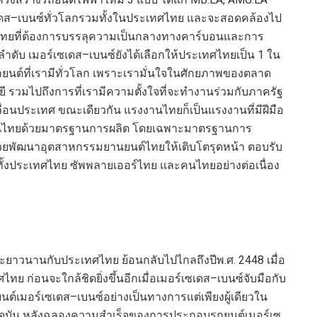
เดส
–
เบนซ์ทั่วโลกรวมทั้งในประเทศไทย และจะสอดคล้องไป
ยที่ต้องการบรรลุความเป็นกลางทางคาร์บอนและการ
ำดับ เมอร์เซเดส
–
เบนซ์ยังได้เลือกให้ประเทศไทยเป็น
1
ใน
ยนต์ที่เรามีทั่วโลก เพราะเรามั่นใจในศักยภาพของตลาด
วมไปถึงการที่เรามีความตั้งใจที่จะทำงานร่วมกับภาครัฐ
ื่อนประเทศ ขณะเดียวกัน แรงงานไทยก็เป็นแรงงานที่มีฝีมือ
่ในไทยด้วยมาตรฐานการผลิต โดยเฉพาะมาตรฐานการ
่ช่วยพัฒนาอุตสาหกรรมยานยนต์ไทยให้เติบโตรุดหน้า ตอบรับ
ั้งประเทศไทย ซัพพลายเออร์ไทย และคนไทยอย่างต่อเนื่อง
ดและยาวนานกับประเทศไทย ย้อนกลับไปไกล
ถึงปีพ.ศ.
2448
เมื่อ
ย ก่อนจะใกล้ชิดยิ่งขึ้นอีกเมื่อเมอร์เซเดส
–
เบนซ์จับมือกับ
นต์เมอร์เซเดส
–
เบนซ์อย่างเป็นทางการแต่เพียงผู้เดียวใน
ัจจุบัน หลังฉลองความสำเร็จของการประกอบรถยนต์เมอร์เซ