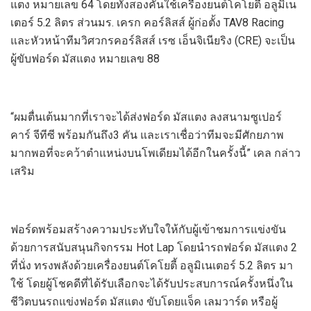
แตง หมายเลข 64 โดยทั้งสองคันใช้เครื่องยนต์โคโยตี้ อลูมิเน
เตอร์ 5.2 ลิตร ส่วนมร. เครก คอร์ลิสส์ ผู้ก่อตั้ง TAV8 Racing
และหัวหน้าทีมวิศวกรคอร์ลิสส์ เรซ เอ็นจิเนียริง (CRE) จะเป็น
ผู้ขับฟอร์ด มัสแตง หมายเลข 88
“ผมตื่นเต้นมากที่เราจะได้ส่งฟอร์ด มัสแตง ลงสนามซูเปอร์
คาร์ จีทีซี พร้อมกันถึง3 คัน และเราเชื่อว่าทีมจะมีศักยภาพ
มากพอที่จะคว้าตำแหน่งบนโพเดียมได้อีกในครั้งนี้” เคล กล่าว
เสริม
ฟอร์ดพร้อมสร้างความประทับใจให้กับผู้เข้าชมการแข่งขัน
ด้วยการสนับสนุนกิจกรรม Hot Lap โดยนำรถฟอร์ด มัสแตง 2
ที่นั่ง ทรงพลังด้วยเครื่องยนต์โคโยตี้ อลูมิเนเตอร์ 5.2 ลิตร มา
ใช้ โดยผู้โชคดีที่ได้รับเลือกจะได้รับประสบการณ์ครั้งหนึ่งใน
ชีวิตบนรถแข่งฟอร์ด มัสแตง ขับโดยแจ็ค เลมวาร์ด หรือผู้