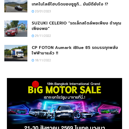
เทคโนโลยีไฮบริดของซูซูกิ… มันมีดียังไง !?
20/01/2023
SUZUKI CELERIO “รถเล็กสไตล์พอเพียง ถ้าคุณ
เพียงพอ”
29/11/2022
CP FOTON Aumark iBlue 85 รถบรรทุกพลัง
ไฟฟ้ามาแล้ว !!
18/11/2022