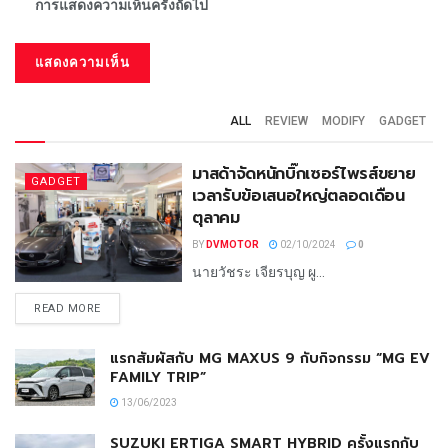
การแสดงความเห็นครั้งถัดไป
ALL
REVIEW
MODIFY
GADGET
มาสด้าจัดหนักบิ๊กเซอร์ไพรส์ขยาย
GADGET
เวลารับข้อเสนอใหญ่ตลอดเดือน
ตุลาคม
BY
DVMOTOR
02/10/2024
0
นายวัชระ เจียรบุญ ผู...
READ MORE
แรกสัมผัสกับ MG MAXUS 9 กับกิจกรรม “MG EV
FAMILY TRIP”
13/06/2023
SUZUKI ERTIGA SMART HYBRID ครั้งแรกกับ