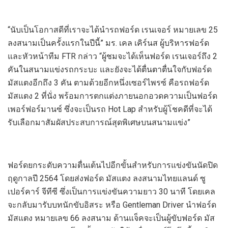
“นับเป็นโอกาสดีที่เราจะได้นำรถฟอร์ด เรนเจอร์ หมายเลข 25
ลงสนามเป็นครั้งแรกในปีนี้” มร. เคล เคิร์นส ผู้บริหารฟอร์ด
และหัวหน้าทีม FTR กล่าว “ผู้ชมจะได้เห็นฟอร์ด เรนเจอร์ถึง 2
คันในสนามแข่งรถกระบะ และยังจะได้ตื่นตาตื่นใจกับฟอร์ด
มัสแตงอีกถึง 3 คัน ตามด้วยอีกหนึ่งเซอร์ไพรซ์ คือรถฟอร์ด
มัสแตง 2 ที่นั่ง พร้อมการตกแต่งภายนอกอวดความเป็นฟอร์ด
เพอร์ฟอร์มานซ์ ซึ่งจะเป็นรถ Hot Lap สำหรับผู้โชคดีที่จะได้
รับเลือกมาสัมผัสประสบการณ์สุดพิเศษบนสนามแข่ง”
ฟอร์ดยกระดับความตื่นเต้นไปอีกขั้นสำหรับการแข่งขันนัดปิด
ฤดูกาลปี 2564 โดยส่งฟอร์ด มัสแตง ลงสนามไทยแลนด์ ซู
เปอร์คาร์ จีทีซี ซึ่งเป็นการแข่งขันความยาว 30 นาที โดยเคล
จะกลับมารับบทนักขับอิสระ หรือ Gentleman Driver นำฟอร์ด
มัสแตง หมายเลข 66 ลงสนาม ด้านแจ็คจะเป็นผู้ขับฟอร์ด มัส