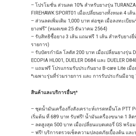
–
โปรโมชั่น ส่วนลด
10%
สำหรับยางรุ่น
TURANZA 
FIREHAWK SPORT01
เมื่อเปลี่ยนยางทั้งหมด
4
เส้
–
ส่วนลดเพิ่มเติม
1,000
บาท ต่อชุด เมื่อลงทะเบีย
ยางฟรี
” (
หม
ด
เขต
25
ธันวาคม
2564)
–
รั
บสิทธิซื้อยาง
3
เส้น แถมฟรี
1
เส้น
สำหรับยางยี่ห
รายการ)
–
รับ
บัตร
กำนัล โลตัส
200
บาท เมื่อเปลี่ยนยางรุ่น
D
ECOPIA HL001, DUELER D684
และ
DUELER D84
–
แถมฟรี โปรแกรมรับประกันยาง
B-care Lite
เมื่
*
เฉพาะรุ่นที่ร่วมรายการ และ การรับประกันมีอายุ
สินค้าและบริการอื่นๆ
*
–
ชุดน้ำมันเครื่องกึ่งสังเคราะห์เกรดหมื่นโล
PTT P
เริ่มต้น
ที่
689
บาท
รับฟรี! น้ำมันเครื่องขนาด
1
ลิต
–
ลดสูงสุด
500
บาท เมื่อเปลี่ยนแบตเตอรี่
GS
พร้อม
–
ฟรี
!
บริการตรวจเช็คความปลอดภัยเบื้องต้น และบร