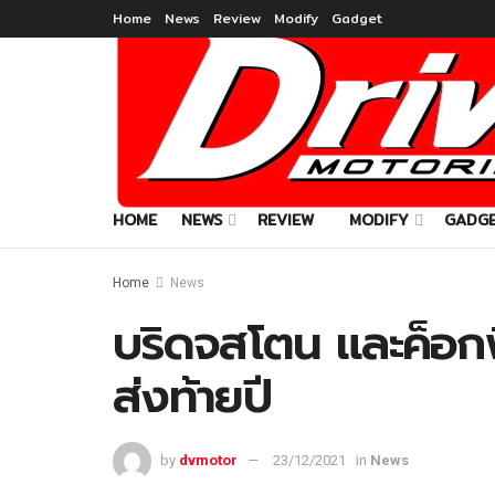
Home
News
Review
Modify
Gadget
HOME
NEWS
REVIEW
MODIFY
GADG
Home
News
บริดจสโตน และค็อกพ
ส่งท้ายปี
by
dvmotor
23/12/2021
in
News