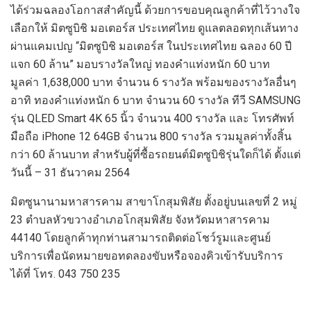
ได้ร่วมฉลองโอกาสสำคัญนี้
ด้วยการ
ขอบคุณลูกค้าที่ไว้วางใจ
เล
ือกให้ มิตซูบิชิ
มอเตอร์ส
ประเทศไทย
ดูแลตลอดทุกเส้นทาง
ผ่าน
แคมเปญ
“มิตซูบิชิ มอเตอร์ส ในประเทศไทย ฉลอง 60 ปี
แจก 60 ล้าน”
มอบรางวัลใหญ่ ทองคำแท่งหนัก 60 บาท
มูลค่า 1
,
638
,
000 บาท จำนวน 6 รางวัล พร้อมของรางวัลอื่นๆ
อาทิ ทองคำแท่งหนัก 6 บาท จำนวน 60 รางวัล ทีวี
SAMSUNG
รุ่น
QLED Smart
4
K
65 นิ้ว จำนวน 400 รางวัล และ โทรศัพท์
มือถือ
iPhone
12 64
GB
จำนวน 800 รางวัล รวมมูลค่าทั้งสิ้น
กว่า 60 ล้านบาท สำหรับผู้ที่ซื้อรถยนต์มิตซูบิชิรุ่นใดก็ได้ ตั้งแต่
วันนี้ – 31 ธันวาคม 2564
มิตซูนานามหาสา
ร
คาม
สาขาโกสุมพิสัย
ตั้งอยู่บนเลขที่
2
หมู่
23
ตำบลหัวขวาง
อำเภอโกสุมพิสัย
จ
ังหวัด
มหาสารคาม
44140
โดย
ลูกค้าทุก
ท่านสามารถติดต่อ
โชว์รูมและศูนย์
บริการ
เพื่อ
นัดหมาย
ขอทดลองขับหรือจองคิว
เข้า
รับบริการ
ได้ที่
โทร
.
043 750 235