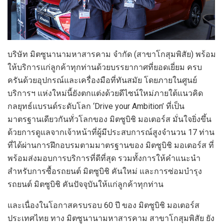
บริษัท
มิตซูนานามหาสารคาม
จำกัด
(
สาขาโกสุมพิสัย
)
พร้อม
ให้บริการ
แก่ลูกค้าทุกท่าน
ด้วยบรรยากาศที่ยอดเยี่ยม
ครบ
ครันด้วยอุปกรณ์และเครื่องมือที่ทันสมัย โดยภายใน
ศูนย์
บริการฯ แห่งใหม่นี้ยัง
ตกแต่งด้วยดีไซน์
ใหม่ภายใต้แนวคิด
กลยุทธ์แบรนด์ระดับโลก ‘
Drive your Ambition’
ที่เป็น
มาตรฐานเดียวกันทั่ว
โลก
ของ มิตซูบิชิ มอเตอร์ส
มั่นใจยิ่งขึ้น
ด้วยการดูแลจากเจ้าหน้าที่ผู้มีประสบการณ์สูงจำนวน
1
7
ท่าน
ที่ได้
ผ่านการฝึกอบรมตามมาตรฐาน
ของ
มิตซูบิชิ
มอเตอร์ส
ที่
พร้อมส่งมอบการบริการที่ดีที่สุด รวมทั้งการให้คำแนะนำ
สำหรับการซื้อรถยนต์ มิตซูบิชิ คันใหม่ และการซ่อมบำรุง
รถยนต์ มิตซูบิชิ คันปัจจุบันให้แก่ลูกค้าทุกท่าน
และเนื่องในโอกาสครบรอบ 60 ปี
ของ
มิตซูบิชิ มอเตอร์ส
ประเทศไทย
ทาง
มิตซูนานามหาสา
ร
คาม
สาขาโกสุมพิสัย
ยัง