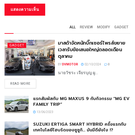
ALL
REVIEW
MODIFY
GADGET
มาสด้าจัดหนักบิ๊กเซอร์ไพรส์ขยาย
GADGET
เวลารับข้อเสนอใหญ่ตลอดเดือน
ตุลาคม
BY
DVMOTOR
02/10/2024
0
นายวัชระ เจียรบุญ ผู...
READ MORE
แรกสัมผัสกับ MG MAXUS 9 กับกิจกรรม “MG EV
FAMILY TRIP”
13/06/2023
SUZUKI ERTIGA SMART HYBRID ครั้งแรกกับ
เทคโนโลยีไฮบริดของซูซูกิ… มันมีดียังไง !?