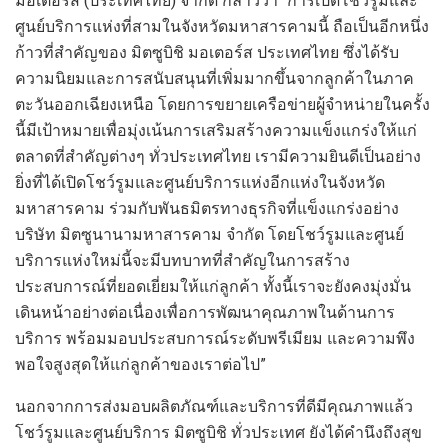
มอเตอร์ส (ประเทศไทย) จำกัด
กล่าวว่า
“
การเปิด
โชว์รูมและ
ศูนย์บริการแห่ง
ที่สามในจังหวัดมหาสารคาม
นี้
ถือเป็น
อีกหนึ่ง
ก้าว
ที่
สำคัญของ
มิตซูบิชิ มอเตอร์ส ประเทศไทย
ซึ่ง
ได้รับ
ความนิยมและการสนับสนุนที่เพิ่มมากขึ้นจาก
ลูกค้าในภาค
ตะวันออกเฉียงเหนือ
โดย
การขยายเครือข่ายผู้จำหน่าย
ในครั้ง
นี้
มีเป้าหมาย
เพื่อ
มุ่งเน้น
การเสริม
สร้างความแข็งแกร่งให้แก่
ตลาด
ที่
สำคัญ
ต่าง
ๆ ทั่วประเทศ
ไทย
เรามีความยินดีเป็นอย่าง
ยิ่งที่ได้เปิด
โชว์รูมและศูนย์บริการแห่ง
อีกแห่งใน
จังหวัด
มหาสารคาม
ร่วมกับพันธมิตร
ทางธุรกิจ
ที่
แข็งแกร่งอย่าง
บริษัท มิตซู
นา
นา
มหาสารคาม จำกัด
โดย
โชว์รูมและศูนย์
บริการแห่ง
ใหม่นี้จะ
มีบทบาท
ที่
สำคัญในการสร้าง
ประสบการณ์ที่
ยอดเยี่ยมให้แก่
ลูกค้า
ทั้งนี้
เราจะ
ยังคงมุ่งมั่น
เดินหน้า
อย่างต่อเนื่อง
เพื่อการ
พัฒนาคุณภาพ
ในด้าน
การ
บริการ
พร้อมมอบ
ประสบการณ์ระดับพรีเมียม และความพึง
พอใจ
สูงสุดให้แก่
ลูกค้า
ของเรา
ต่อไป
”
นอกจากการส่งมอบผลิตภัณฑ์และบริการที่ดีมีคุณภาพแล้ว
โชว์รูมและศูนย์บริการ มิตซูบิชิ ทั่วประเทศ ยังได้คำนึงถึงสุข