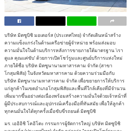
บริษัท มิตซูบิชิ มอเตอร์ส (ประเทศไทย) จำกัด
เดินหน้าสร้าง
ความแข็งแกร่ง
ในด้าน
เครือข่ายผู้จำหน่าย พร้อมส่งมอบ
ความ
มั่น
ใจ
ใน
ด้านบริการหลังการขายภายใต้มาตรฐาน
‘
เรา
ดูแล คุณแค่ขับ
’
ด้วยการ
เปิดโชว์รูมและศูนย์บริการแห่งใหม่
ภายใต้ชื่อ
บริษัท
มิตซูนานามหาสารคาม
จำกัด
(
สาขา
โกสุมพิสัย
)
ในจังหวัดมหาสารคาม
ด้วย
ความร่วมมือกับ
บริษัท มิตซูนานามหาสารคาม จำกัด
เพื่อ
ขยายการ
ให้
บริการ
แก่
ลูกค้าใน
เขตอำเภอ
โกสุมพิสัย
และพื้นที่ใกล้เคียง
ที่มีจำนวน
เพิ่มมากขึ้นอย่างต่อเนื่อง
พร้อมสร้างความมั่นใจ
ด้วย
เจ้าหน้าที่
ผู้มีประสบการณ์
และ
อุปกรณ์
เครื่องมือ
ที่ทันสมัย
เพื่อให้ลูกค้า
ทุกคนมั่นใจ
ได้
ทุกครั้งเมื่อขับขี่รถยนต์ มิตซูบิชิ
มร. เออิอิชิ โคอิโตะ
กรรมการผู้จัดการใหญ่ บริษัท มิตซูบิชิ