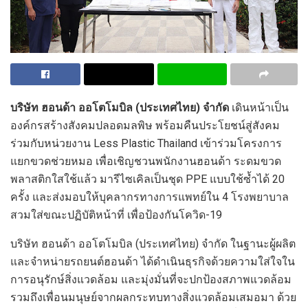
บริษัท ฮอนด้า ออโตโมบิล (ประเทศไทย) จำกัด
เดินหน้าเป็น
องค์กรสร้างสังคมปลอดมลพิษ พร้อมคืนประโยชน์สู่สังคม
ร่วมกับหน่วยงาน Less Plastic Thailand เข้าร่วมโครงการ
แยกขวดช่วยหมอ เพื่อเชิญชวนพนักงานฮอนด้า ระดมขวด
พลาสติกใสใช้แล้ว มารีไซเคิลเป็นชุด PPE แบบใช้ซ้ำได้ 20
ครั้ง และส่งมอบให้บุคลากรทางการแพทย์ใน 4 โรงพยาบาล
สวมใส่ขณะปฏิบัติหน้าที่ เพื่อป้องกันโควิด-19
บริษัท ฮอนด้า ออโตโมบิล (ประเทศไทย) จำกัด ในฐานะผู้ผลิต
และจำหน่ายรถยนต์ฮอนด้า ได้ดำเนินธุรกิจด้วยความใส่ใจใน
การอนุรักษ์สิ่งแวดล้อม และมุ่งมั่นที่จะปกป้องสภาพแวดล้อม
รวมถึงเพื่อนมนุษย์จากผลกระทบทางสิ่งแวดล้อมเสมอมา ด้วย