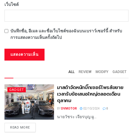
เว็บไซต์
บันทึกชื่อ, อีเมล และชื่อเว็บไซต์ของฉันบนเบราว์เซอร์นี้ สำหรับ
การแสดงความเห็นครั้งถัดไป
ALL
REVIEW
MODIFY
GADGET
มาสด้าจัดหนักบิ๊กเซอร์ไพรส์ขยาย
GADGET
เวลารับข้อเสนอใหญ่ตลอดเดือน
ตุลาคม
BY
DVMOTOR
02/10/2024
0
นายวัชระ เจียรบุญ ผู...
READ MORE