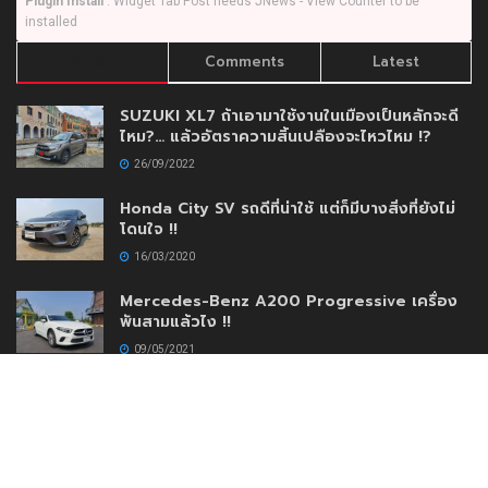
Plugin Install
: Widget Tab Post needs JNews - View Counter to be
installed
Trending
Comments
Latest
SUZUKI XL7 ถ้าเอามาใช้งานในเมืองเป็นหลักจะดี
ไหม?… แล้วอัตราความสิ้นเปลืองจะไหวไหม !?
26/09/2022
Honda City SV รถดีที่น่าใช้ แต่ก็มีบางสิ่งที่ยังไม่
โดนใจ !!
16/03/2020
Mercedes-Benz A200 Progressive เครื่อง
พันสามแล้วไง !!
09/05/2021
AEY AUTO IMPORT เปิดตัวโชว์รูมใหม่เสริมความ
แข็งแกร่งสร้างความมั่นใจให้กับลูกค้าด้วยบริการ
แบบครบวงจร
30/11/2020