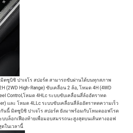
มิตซูบิชิ ปาเจโร สปอร์ต
สามารถขับผ่านได้บ
นทุกสภาพ
2
H
(
2WD High-Range)
ขับเคลื่อน 2 ล้อ
,
โหมด
4H (4WD
eel Control
,
โหมด
4HLc
ระบบขับเคลื่อนสี่ล้ออัตราทด
fer)
และ โหมด
4LLc
ระบบขับเคลื่อนสี่ล้ออัตราทดความเร็ว
กัน
นี้
มิตซูบิชิ ปาเจโร สปอร์ต
ยังมาพร้อม
กับ
โหมดออฟโรด
ระบบล็อกเฟืองท้าย
เพื่อ
มอบสมรรถนะสูงสุดบนเส้นทางออฟ
สุดในเวลานี้