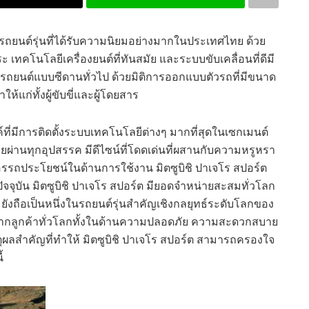
รถ
ยนต์
รุ่น
ที่
ได้รับความ
นิยม
อย่างมาก
ในประเทศไทย ด้วย
 เทคโนโลยีเครื่องยนต์ที่ทันสมัย และระบบขับเคลื่อนที่ดีมี
ารถยนต์แบบซีดานทั่วไป ด้วย
มิติ
การออกแบบ
ตัวรถ
ที่มีขนาด
ให้แก่
ทั้งผู้ขับขี่และ
ผู้
โดยสาร
์
ที่
มี
การติดตั้ง
ระบบ
เทคโนโลยีต่างๆ มาก
ที่สุดในเซกเมนต์
ผ่านทุกอุปสรรค มีดีไซน์ที่โดดเด่น
ที่
ผสาน
กับ
ความหรูหรา
รรถประโยชน์ในด้านการใช้งาน
มิตซูบิชิ ปาเจโร สปอร์ต
ัจจุบัน
มิตซูบิชิ ปาเจโร สปอร์ต
มียอดจำหน่ายสะสมทั่วโลก
ยังถือเป็นหนึ่งในรถยนต์รุ่นสำคัญเชิงกลยุทธ์ระดับโลกของ
ากลูกค้าทั่วโลกทั้งในด้านความปลอดภัย ความสะด
วกสบาย
ุผล
สำคัญ
ที่ทำให้
มิตซูบิชิ ปาเจโร สปอร์ต
สามารถครองใจ
้