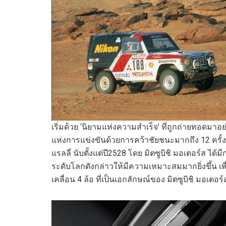
เริ่มด้วย
‘
นิยามแห่ง
ความสำเร็จ
’
ที่ถูกถ่ายทอด
มาอย่
แห่ง
การแข่งขัน
ด้วย
การคว้า
ชัยชนะ
มาก
ถึง
12
ครั
แรลลี่
นับตั้งแต่ปี
2528
โดย มิตซูบิชิ มอเตอร์ส ได้ม
ระดับโลกดังกล่าวให้
มีความ
เหมาะสม
มากยิ่งขึ้น
เพ
เคลื่อน 4 ล้อ ที่เป็นเอกลักษณ์ของ มิตซูบิชิ มอเตอร