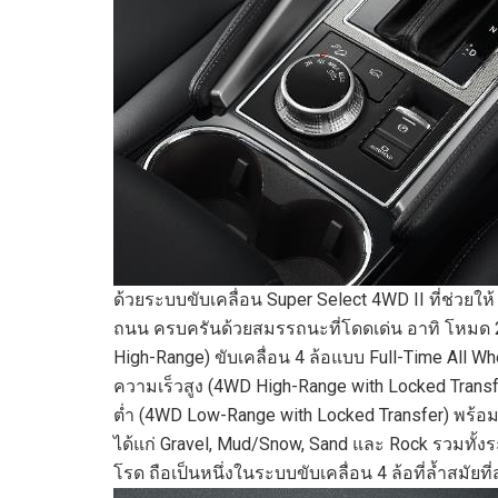
ด้วย
ระบบขับเคลื่อน
Super Select
4WD
II
ที่ช่วย
ให้
ถนน
ครบครัน
ด้วย
สมรรถนะ
ที่
โดดเด่น อาทิ
โหมด 
High-Range)
ขับเคลื่อน
4
ล้อแบบ
Full-Time All Wh
ความเร็วสูง (
4WD High-Range with Locked Trans
ต่ำ (
4WD Low-Range with Locked Transfer)
พร้อม
ได้แก่
Gravel, Mud/Snow, Sand
และ
Rock
รวมทั้ง
โรด ถือเป็นหนึ่งในระบบขับเคลื่อน 4 ล้อที่ล้ำสมัยที่