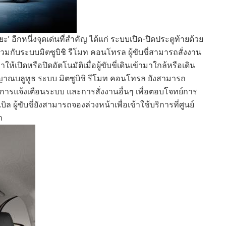
ิยะ
’
อีกหนึ่งจุดเด่นที่
สำคัญ
ได้แก่
ระบบ
เปิด-ปิด
ประตูท้าย
ด้วย
่วมกับระบบมิตซูบิชิ รีโมท คอนโทรล
ผู้ขับขี่สามารถสั่งงาน
เปิดหรือปิดอัตโนมัติเมื่อผู้ขับขี่เดินเข้ามาใกล้หรือเดิน
ญญาณ
บลูทูธ
ระบบ มิตซูบิชิ รีโมท คอนโทรล
ยัง
สามารถ
การแจ้งเตือนระบบ และการสั่งงานอื่นๆ เพื่อตอบ
โจทย์การ
บิล
ผู้ขับขี่ยังสามารถจอง
ล่วงหน้า
เพื่อเข้าใช้บริการที่ศูนย์
า