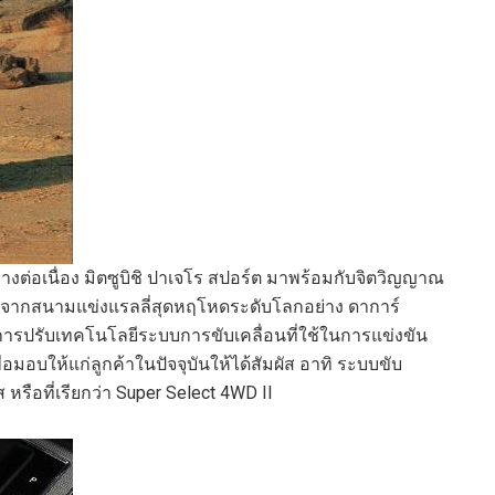
างต่อเนื่อง
มิตซูบิชิ ปาเจโร สปอร์ต
มาพร้อม
กับจิตวิญญาณ
้งจากสนามแข่งแ
รลลี่สุดหฤโหดระดับโลกอย่าง
ดาการ์
ีการปรับ
เทคโนโลยี
ระบบการขับเคลื่อน
ที่ใช้ในการแข่งขัน
ื่อ
มอบ
ให้
แก่ลูกค้า
ในปัจจุบัน
ให้
ได้สัมผัส
อาทิ
ระบบขับ
์ส
หรือ
ที่เรียกว่า
Super Select
4WD
II