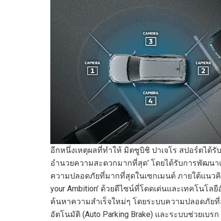
อีกหนึ่งเหตุผลที่ทำให้
มิตซูบิชิ ปาเจโร สปอร์ต
ได้ร
อำนวยความสะดวก
มากที่สุด
’
โดยได้รับการพัฒนา
ความปลอดภัยที่มากที่สุด
ในเซกเมนต์
ภายใต้แนวค
your Ambition’
ด้วยดีไซน์ที่โดดเด่นและเทคโนโลยีอั
ค้นหาความสำเร็จใหม่ๆ โดยระบบความปลอดภัยที
อัตโนมัติ
(
Auto Parking Brake)
และระบบ
ช่วยเบรก