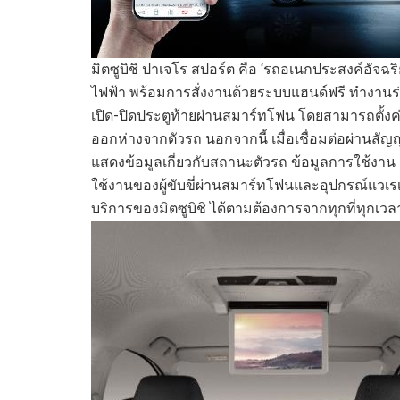
มิตซูบิชิ ปาเจโร สปอร์ต
คือ
‘
รถอเนกประสงค์
อัจฉร
ไฟฟ้า พร้อมการสั่งงานด้วยระบบแฮนด์ฟรี ทำงานร
เปิด-ปิดประตูท้ายผ่านสมาร์ทโฟน โดยสามารถตั้งค่าให้
ออกห่างจากตัวรถ นอกจาก
นี้
เมื่อ
เชื่อมต่อผ่านสั
แสดงข้อมูลเกี่ยวกับสถานะตัวรถ ข้อมูลการใช้งาน 
ใช้งานของผู้ขับขี่ผ่านสมาร์ทโฟนและอุปกรณ์แวเรเ
บริการของมิตซูบิชิ
ได้
ตามต้องการ
จาก
ทุกที่ทุกเวล