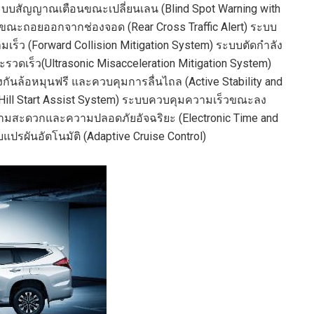
ะบบสัญญาณเตือนขณะเปลี่ยนเลน (
Blind Spot Warning with
ังขณะถอยออกจากช่องจอด
(
Rear Cross Traffic Alert)
ระบบ
มเร็ว
(
Forward Collision Mitigation System)
ระบบตัดกำลัง
ละรวดเร็ว
(
Ultrasonic Misacceleration Mitigation System
)
กันล้อหมุนฟรี
และควบคุมการลื่นไถล
(
Active Stability and
Hill Start Assist System)
ระบบควบคุมความเร็วขณะลง
มสะดวกและความปลอดภัยอัจฉริยะ
(
Electronic Time and
แปรผันอัตโนมัติ
(
Adaptive Cruise Control)