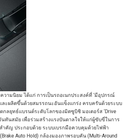
ับความนิยม
ได้แก่ การ
เป็น
รถอเนกประสงค์
ที่
‘
มี
อุปกรณ์
และผลิตขึ้นด้วยสมรรถนะ
อันแข็งแกร่ง
ครบครันด้วย
ระบบ
ิด
กลยุทธ์แบรนด์ระดับโลก
ของ
มิตซูบิชิ มอเตอร์ส
‘Drive
นทันสมัย เพื่อร่วมสร้างแรงบันดาลใจให้แก่ผู้ขับขี่ในการ
่สำคัญ
ประกอบด้วย
ระบบ
เบรกมือควบคุมด้วยไฟฟ้า
(
Brake Auto Hold
)
กล้องมองภาพรอบคัน
(
Multi-Around