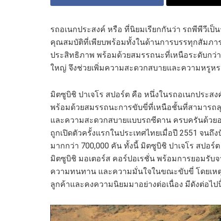
รถอเนกประสงค์ หรือ
ที่นิยมเรียกกันว่า รถ
พีพี
วี
เป็น
คุณสมบัติที่เพียบพร้อมทั้งในด้านการบรรทุกสัมภาระ
ประสิทธิภาพ พร้อมด้วยสมรรถนะที่เหนือ
ระดับ
กว่
ใหญ่
จึง
ช่วยเพิ่มความสะดวกสบาย
และ
ความหรูหรา
มิตซูบิชิ ปาเจโร สปอร์ต
คือ
หนึ่งใน
รถอเนกประสงค
พร้อม
ด้วย
สมรรถนะการขับขี่ที่เหนือชั้น
ที่
สามารถลุย
และ
ความสะดวกสบายแบบรถซีดาน ครบครันด้วยอ
ถูกเปิดตัวครั้งแรกในประเทศไทยเมื่อปี
2551
จนถึงป
มากกว่า
700,000
คัน ทั้งนี้
มิตซูบิชิ ปาเจโร สปอร์ต
มิตซูบิชิ มอเตอร์ส คอร์ปอเรชั่น
พร้อม
การ
ยอมรับจ
ความทนทาน และความมั่นใจ
ใน
ขณะขับขี่
โดย
เหต
ลูกค้าและ
คง
ความนิยมมาอย่างต่อเนื่อง
มีดังต่อไปนี