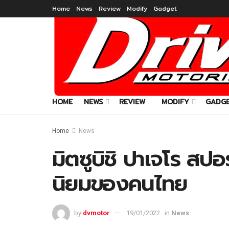
Home
News
Review
Modify
Gadget
HOME
NEWS
REVIEW
MODIFY
GADG
Home
News
มิตซูบิชิ ปาเจโร ส
นิยมของคนไทย
by
dvmotor
19/01/2022
in
News