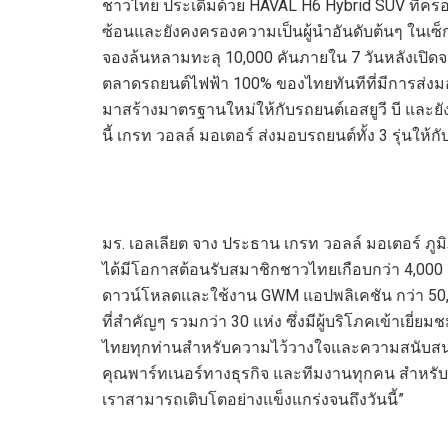
ชาวไทย ประเดิมด้วย HAVAL H6 Hybrid SUV ที่ครอ
ซ้อนและยังคงครองความเป็นผู้นำอันดับต้นๆ ในเซ็กเ
จองล้นหลามทะลุ 10,000 คันภายใน 7 วันหลังเปิดจองส
ตลาดรถยนต์ไฟฟ้า 100% ของไทยทันทีที่มีการส่งมอ
มาสร้างมาตรฐานใหม่ให้กับรถยนต์เอสยูวี บี และยัง
นี้ เกรท วอลล์ มอเตอร์ ส่งมอบรถยนต์ทั้ง 3 รุ่นให้
มร. เอลเลียต จาง ประธาน เกรท วอลล์ มอเตอร์ ภูม
ได้มีโอกาสต้อนรับสมาชิกชาวไทยเกือบกว่า 4,000 คร
ดาวน์โหลดและใช้งาน GWM แอปพลิเคชัน กว่า 50,2
ที่สำคัญๆ รวมกว่า 30 แห่ง ซึ่งมีผู้บริโภคเข้าเ
ไทยทุกท่านสำหรับความไว้วางใจและความสนับสน
คุณพาร์ทเนอร์ทางธุรกิจ และทีมงานทุกคน สำหรับค
เราสามารถเติบโตอย่างแข็งแกร่งจนถึงวันนี้”