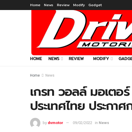
Home
News
Review
Modify
Gadget
HOME
NEWS
REVIEW
MODIFY
GADG
Home
News
เกรท วอลล์ มอเตอร
ประเทศไทย ประกาศกล
by
dvmotor
09/02/2022
in
News