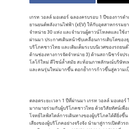
เกรท วอลล์ มอเตอร์ ฉลองครบรอบ 1 ปีของการดำ
ยานยนต์พลังงานไฟฟ้า (xEV) ให้กับอุตสาหกรรมยา
จำหน่าย 30 แห่ง และจำนวนผู้ดาวน์โหลดและใช้งาน
ผ่านมา ประกาศเดินหน้าขับเคลื่อนการเติบโตของ
บริโภคชาวไทย และเติมเต็มระบบนิเวศของรถยนต์ไฟฟ
ด้านช่องทางการจัดจำหน่าย 3) ด้านสถานีชาร์จปร
โลโก้ใหม่ ดีไซน์ล้ำสมัย สะท้อนภาพลักษณ์บริษัทเ
และคนรุ่นใหม่มากขึ้น ตอกย้ำการก้าวขึ้นสู่ความ
ตลอดระยะเวลา 1 ปีที่ผ่านมา เกรท วอลล์ มอเตอร
มากมายร่วมกับผู้บริโภคชาวไทย ด้วยวิสัยทัศน์เพื
โจทย์ไลฟ์สไตล์การเดินทางของผู้บริโภคได้ดียิ่งขึ้
เสียงของผู้บริโภคอย่างจริงจัง นำมาสู่การเปิดตัวรถ