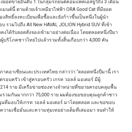
งยอดขายอันดับ 1 ในกลุ่มรถยนต์คอมแพคเอสยูวีถึง 3 เดือน
มนต์นี้ ตามด้วยเจ้าเหมียวไฟฟ้า ORA Good Cat ที่มียอด
ิทธิ์ลงทะเบียนเพื่อซื้อและยังก้าวขึ้นเป็นหนึ่งในผู้นำ
บ รวมไปถึง All New HAVAL JOLION Hybrid SUV ที่เข้า
คงได้รับยอดสั่งจองเข้ามาอย่างต่อเนื่อง โดยตลอดหนึ่งปีมา
กับผู้บริโภคชาวไทยไปแล้วรวมทั้งสิ้นเกือบกว่า 4,000 คัน
ิภาคอาเซียนและประเทศไทย กล่าวว่า “ตลอดหนึ่งปีมานี้ เรา
อบครัว เข้าสู่ครอบครัว เกรท วอลล์ มอเตอร์ มีผู้
14 ราย มีเครือข่ายช่องทางจำหน่ายที่ขยายครอบคลุมพื้น
ยี่ยมชมรวมกันมากกว่า 75,000 ราย ผมต้องขอขอบคุณลูกค้าชาว
ุนที่มอบให้เกรท วอลล์ มอเตอร์ มาโดยตลอด และขอขอบ
วามเชื่อมั่นและความทุ่มเทอย่างเต็มที่เสมอมา จนทำให้