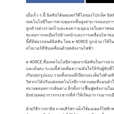
เมื่อเร็ว ๆ นี้
นิส
สันได้เผยแพร่วิดีโอของโปรเจ็ค
นิส
เทคโนโลยีในการควบคุมรถขั้นสูงสามารถมอบการข
ลูกค้าอย่างรวดเร็วและคงความนุ่มนวลในสภาพขอ
ช
ะ
ลอการเทเอียงไปข้างหน้าและการเคลื่อนไหวข
นี้ที่มีต่อรถยนต์
นิส
สัน โดย
e-4ORCE
ถูกนำมาใช้ใ
สโอ
เวอร์
ที่ขับเคลื่อนด้วยพลังงานไฟฟ้า
e-
4
ORCE
คือเทคโนโลยีล่าสุดจาก
นิส
สันในการควบคุ
และมั่นคง ระบบนี้ช่วยเพิ่มความมั่นใจให้กับผู้ขับขี่
เกือบทุก
รูปแบบ
รวมทั้งถนนที่เปียกและเต็มไปด้วยหิ
วิศวกรได้ปรับแต่งเทคโนโลยีการควบคุมที่แม่นยำ
สบายตลอดการเดินทาง อีกทั้งการฟื้นฟูพลังงานใน
ยังช่วยลดอาการกระชากที่ทำให้เกิดอาการเมารถอี
ด้วยวิธีการสาธิต ถาดเสิร์ฟราเม็งใช้มอเตอร์ไฟฟ้