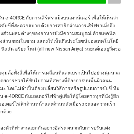
สัน
e-4ORCE
กับการเสิร์ฟราเม็งบนเคาน์เตอร์ เพื่อให้เห็นว่า
ับขี่ที่สะดวกสบาย
ด้วยการสาธิตผ่านการเสิร์ฟราเม็งถึง
งส่วนผสมต่างๆของอาหารยังมีความสมบูรณ์ ด้วยเทคนิค
องส่วนผสมในชาม แสดงให้เห็นถึงประโยชน์ของเทคโนโลยี
น
นิส
สัน
อริยะ
ใหม่
(
all-new Nissan
Ariya
)
รถยนต์เอสยู
วีค
รอ
มล้อทั้งสี่เพื่อให้การเคลื่อนที่และเบรกเป็นไปอย่างนุ่มนวล
โดยการ
ช่วยให้ขับไปตามทิศทางที่ต้องการ
บนพื้นผิวถนน
มะ โดยไม่จำเป็นต้องเปลี่ยน
วิธีการหรือรูปแบบ
การขับขี่
ทีม
ใน
e-4ORCE
กับมอเตอร์ไฟฟ้าคู่
เพื่อให้
ผู้โดยสารทุกที่นั่งรู้สึก
มอเตอร์ไฟฟ้าด้านหน้าและด้านหลังเมื่อรถชะลอความเร็ว
กด้วย
าสองตัวที่ทำงานแยกกันอย่างอิสระ ผนวกกับการปรับแต่ง