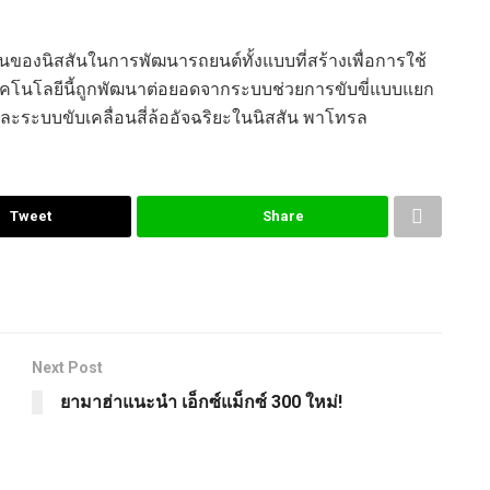
านของ
นิส
สันในการพัฒนารถยนต์
ทั้ง
แบบ
ที่สร้างเพื่อการใช้
คโนโลยีนี้ถูกพัฒนาต่อยอด
จาก
ระบบช่วยการขับขี่แบบแยก
 และระบบขับเคลื่อนสี่ล้ออัจฉริยะใน
นิส
สัน พาโทรล
Tweet
Share
Next Post
ยามาฮ่าแนะนำ เอ็กซ์แม็กซ์ 300 ใหม่!