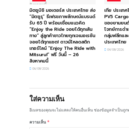
มิตซูบิชิ มอเตอร์ส ประเทศไทย ส่ง
เกีย ประเทศ
“มิตซูรุ” รีเฟรชภาพลักษณ์แบรนด์
PV5 Cargo ก
รับ 65 ปี พร้อมเชื่อมแนวคิด
ของยานยนต์
“Enjoy the Ride จอยได้ทุกเส้น
โจทย์การดำเ
ทาง” สู่ลูกค้าชาวไทยทุกเจเนอเรชัน
กลุ่มฟลีทและ
จอยได้ทุกแชต! ดาวน์โหลดสติก
ประเทศไทย
เกอร์ไลน์ “Enjoy The Ride with
04/08/2026
Mitsuru!” ฟรี วันนี้ – 26
สิงหาคมนี้
06/08/2026
ใส่ความเห็น
อีเมลของคุณจะไม่แสดงให้คนอื่นเห็น
ช่องข้อมูลจำเป็นถู
*
ความเห็น