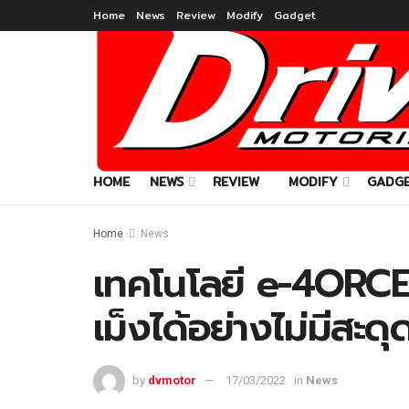
Home
News
Review
Modify
Gadget
HOME
NEWS
REVIEW
MODIFY
GADG
Home
News
เทคโนโลยี e-4ORCE 
เม็งได้อย่างไม่มีสะดุ
by
dvmotor
17/03/2022
in
News