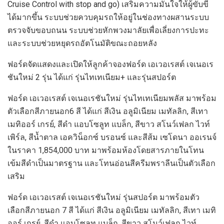
Cruise Control with stop and go) เสริมความมั่นใจให้ผู้ขับขี่
ได้มากขึ้น ระบบช่วยควบคุมรถให้อยู่ในช่องทางผสานระบบ
ตรวจจับขอบถนน ระบบช่วยหักพวงมาลัยเพื่อเลี่ยงการปะทะ
และระบบช่วยหยุดรถอัตโนมัติขณะถอยหลัง
ฟอร์ดจัดแสดงและเปิดให้ลูกค้าจองฟอร์ด เอเวอเรสต์ เจเนอเร
ชันใหม่ 2 รุ่น ได้แก่ รุ่นไทเทเนียม+ และรุ่นสปอร์ต
ฟอร์ด เอเวอเรสต์ เจเนอเรชันใหม่ รุ่นไทเทเนียมพลัส มาพร้อม
ตัวเลือกสีภายนอก6 สี ได้แก่ สีเงิน อลูมิเนียม เมทัลลิก, สีเทา
เมทิออร์ เกรย์, สีดำ แอบโซลูท แบล็ก, สีขาว สโนว์เฟลก ไวท์
เพิร์ล, สีน้ำตาล เอควิน็อกซ์ บรอนซ์ และสีส้ม เซโดนา ออเรนจ์
ในราคา 1,854,000 บาท มาพร้อมห้องโดยสารภายในโทน
เข้มสีดำเป็นมาตรฐาน และโทนอ่อนสีครีมพราลีนเป็นตัวเลือก
เสริม
ฟอร์ด เอเวอเรสต์ เจเนอเรชันใหม่ รุ่นสปอร์ต มาพร้อมตัว
เลือกสีภายนอก 7 สี ได้แก่ สีเงิน อลูมิเนียม เมทัลลิก, สีเทา เมทิ
ออร์ เกรย์, สีดำ แอบโซลูท แบล็ก, สีขาว สโนว์เฟลก ไวท์