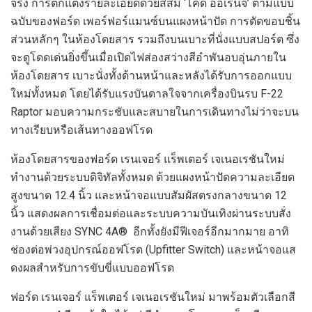
จริง การตกแต่งรายละเอียดด้วยสีส้ม ‘โค้ด ออเรนจ์’ ตามแบบ
ฉบับของฟอร์ด เพอร์ฟอร์แมนซ์บนแผงหน้าปัด การตัดขอบชิ้น
ส่วนหลักๆ ในห้องโดยสาร รวมถึงบนเบาะที่นั่งแบบสปอร์ต ซึ่ง
จะดูโดดเด่นยิ่งขึ้นเมื่อเปิดไฟส่องสว่างสีอำพันอบอุ่นภายใน
ห้องโดยสาร เบาะนั่งทั้งด้านหน้าและหลังได้รับการออกแบบ
ใหม่ทั้งหมด โดยได้รับแรงบันดาลใจจากเครื่องบินรบ F-22
Raptor มอบความกระชับและสบายในการเดินทางไม่ว่าจะบน
ทางเรียบหรือเส้นทางออฟโรด
ห้องโดยสารของฟอร์ด เรนเจอร์ แร็พเตอร์ เจเนอเรชันใหม่
ทำงานด้วยระบบดิจิทัลทั้งหมด ด้วยแผงหน้าปัดความละเอียด
สูงขนาด 12.4 นิ้ว และหน้าจอแบบสัมผัสตรงกลางขนาด 12
นิ้ว แสดงผลการเชื่อมต่อและระบบความบันเทิงผ่านระบบสั่ง
งานด้วยเสียง SYNC 4A® อีกทั้งยังมีฟีเจอร์อีกมากมาย อาทิ
ช่องต่อพ่วงอุปกรณ์ออฟโรด (Upfitter Switch) และหน้าจอแส
ดงผลสำหรับการขับขี่แบบออฟโรด
ฟอร์ด เรนเจอร์ แร็พเตอร์ เจเนอเรชันใหม่ มาพร้อมตัวเลือกสี