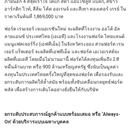
ภายนอก 4 สีสุดเร้าใจ ได้แก่ สีดำ แอบโซลูท แบล็ก, สีขาว
อาร์กติก ไวท์, สีส้ม โค้ด ออเรนจ์ และสีเทา คองเคอร์ เกรย์ ใน
ราคาเริ่มต้นที่ 1,869,000 บาท
ฟอร์ด เรนเจอร์ เจเนอเรชันใหม่ จะผลิตที่โรงงาน ออโต้ อัล
ลายแอนซ์ ประเทศไทย (เอเอที) และโรงงานฟอร์ด ไทยแลนด์
แมนูแฟคเจอร์ริ่ง (เอฟทีเอ็ม) ในจังหวัดระยอง ส่วนฟอร์ด เรน
เจอร์ แร็พเตอร์ จะผลิตที่เอฟทีเอ็ม และฟอร์ด เอเวอเรสต์จะ
ผลิตที่เอเอที โดยเมื่อไม่นานมานี้ ฟอร์ดได้ลงทุนเพิ่มถึง 2.8
หมื่นล้านบาท หรือ 900 ล้านเหรียญสหรัฐ ซึ่งนับเป็นมูลค่า
ลงทุนในประเทศไทยครั้งใหญ่ที่สุดของฟอร์ด เพื่อรองรับและ
ยกระดับการผลิตให้ล้ำสมัย พร้อมทั้งขับเคลื่อนกลยุทธ์ฟอร์ด
พลัส เพื่อสร้างการเติบโตอย่างยั่งยืนให้กับบริษัท
ยกระดับประสบการณ์ลูกค้าแบบพร้อมเสมอ หรือ
‘Always-
On’ ด้วยบริการแบบเฉพาะบุคคล