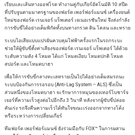
เรียบและเส้นทางออฟโรด ทำงานคู่กับเกียร์อัตโนมัติ 10 สปีด
ที่ปรับจูนตามมาตรฐานของฟอร์ด เพอร์ฟอร์แมนซ์ เครื่องยนต์
ใหม่ของฟอร์ด เรนเจอร์ แร็พเตอร์ เจเนอเรชันใหม่ จึงส่งกำลัง
การขับขี่ได้อย่างเต็มพิกัดทั้งบนทางกรวด ดิน โคลน และทราย
ระบบไอเสียแบบแปรผันควบคุมไฟฟ้าครั้งแรกในรถกระบะ
ช่วยให้ผู้ขับขี่ตั้งค่าเสียงของฟอร์ด เรนเจอร์ แร็พเตอร์ ได้ด้วย
ระดับความดัง 4 โหมด ได้แก่ โหมดเงียบ โหมดปกติ โหมด
สปอร์ต และโหมดบาฮา
เพื่อให้การขับขี่กลางทะเลทรายเป็นไปได้อย่างเต็มสมรถนะ
ระบบป้องกันการรอรอบ (Anti-Lag System – ALS) ซึ่งเป็น
ส่วนหนึ่งของโหมดบาฮา จะรักษาการหมุนของเทอร์โบชาร์จ
เจอร์ที่ความเร็วสูงต่อไปอีกถึง 3 วินาที หลังจากผู้ขับขี่ปล่อย
คันเร่ง รถจึงคืนความเร็วได้ทันใจขณะเร่งออกจากทางโค้ง
หรือระหว่างการเปลี่ยนเกียร์
ทีมฟอร์ด เพอร์ฟอร์แมนซ์ ยังร่วมมือกับ FOX™ ในการผสาน