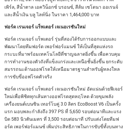
เพิร์ล, สีน้ำตาล เอควิน็อกซ์ บรอนซ์, สีส้ม เซโดนา ออเรนจ์
และสีน้ำเงิน บลู ไลท์นิ่ง ในราคา 1,464,000 บาท
ฟอร์ด เรนเจอร์ แร็พเตอร์ เจเนอเรชันใหม่
ฟอร์ด เรนเจอร์ แร็พเตอร์ รุ่นที่สองได้รับการออกแบบและ
พัฒนาโดยทีมฟอร์ด เพอร์ฟอร์แมนซ์ ให้เป็นที่สุดแห่งรถ
กระบะที่มาพร้อมเทคโนโลยีที่ชาญฉลาดยิ่งขึ้น เพื่อควบคุม
การทำงานของตัวถังที่แข็งแกร่งและเหนือชั้นยิ่งขึ้น ยกระดับ
สมรรถนะด้านออฟโรดให้เหนือมาตรฐานสำหรับผู้หลงใหล
การขับขี่ออฟโรดตัวจริง
ฟอร์ด เรนเจอร์ แร็พเตอร์ เจเนอเรชันใหม่ อัดแน่นด้วยฟีเจอร์
ใหม่เพื่อพิชิตทุกเส้นทางออฟโรดสุดหฤโหด ด้วยขุมพลัง
เครื่องยนต์เบนซิน เทอร์โบคู่ 3.0 ลิตร EcoBoost V6 เป็นครั้ง
แรก มอบพละกำลังถึง 397 PS ที่ 5,650 รอบต่อนาทีและแรง
บิด 583 นิวตันเมตร ที่ 3,500 รอบต่อนาที ปรับแต่งโดยทีมฟ
อร์ด เพอร์ฟอร์แมนซ์ เพิ่มประสิทธิภาพในการขับขี่ทั้งบนทาง