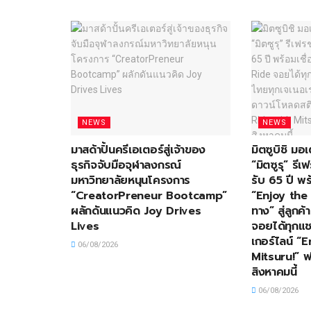
NEWS
NEWS
มาสด้าปั้นครีเอเตอร์สู่เจ้าของ
มิตซูบิชิ ม
ธุรกิจจับมือจุฬาลงกรณ์
“มิตซูรุ” ร
มหาวิทยาลัยหนุนโครงการ
รับ 65 ปี พร
“CreatorPreneur Bootcamp”
“Enjoy the 
ผลักดันแนวคิด Joy Drives
ทาง” สู่ลูกค
Lives
จอยได้ทุกแช
เกอร์ไลน์ “
06/08/2026
Mitsuru!” ฟร
สิงหาคมนี้
06/08/2026