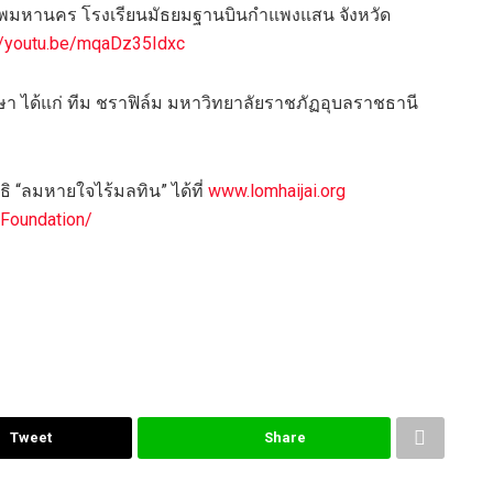
เทพมหานคร โรงเรียนมัธยมฐานบินกำแพงแสน จังหวัด
//youtu.be/mqaDz35Idxc
กษา ได้แก่ ทีม ชราฟิล์ม มหาวิทยาลัยราชภัฏอุบลราชธานี
 “ลมหายใจไร้มลทิน” ได้ที่
www.lomhaijai.org
Foundation/
Tweet
Share