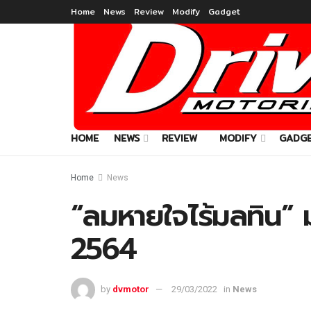
Home
News
Review
Modify
Gadget
HOME
NEWS
REVIEW
MODIFY
GADG
Home
News
“ลมหายใจไร้มลทิน”
2564
by
dvmotor
29/03/2022
in
News