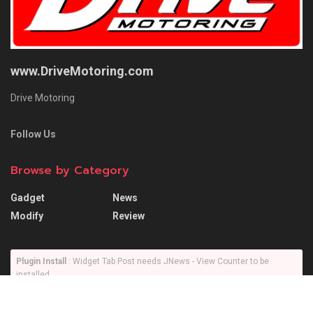
www.DriveMotoring.com
Drive Motoring
Follow Us
Browse by Category
Gadget
News
Modify
Review
Plugin Install
: Widget Tab Post needs JNews - View Counter to be
installed
Trending
Comments
Latest