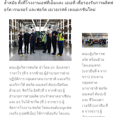
ล้ำสมัย
ทั้งที่
โรงงานเอฟทีเอ็ม
และ
เอเอที
เพื่อรองรับการผลิตฟ
อร์ด
เรนเจอร์
และฟอร์ด
เอเวอเรสต์
เจเนอเรชันใหม่
คณะผู้บริหาร
ฟ
อร์ด
พร้อมด้วย
ไดแอน
เครก
คณะผู้บริหาร
ฟอร์ด นำโดย
มร
.
อังเดร
คา
(แถวยืนที่ 4 จาก
วาลาโร
(ที่ 3 จากซ้าย)
ผู้อำนวยการฝ่าย
ขวา)
ประธาน
ปฏิบัติการ
กลุ่มตลาดนานาชาติ
และทวีป
กลุ่มตลาด
อเมริกาใต้
ฟอร์ด
มอเตอร์
คัมปะนี
พร้อม
นานาชาติ
ฟอร์ด
ด้วย
มร
.
ซิลวิโอ
อิลลี
(ที่ 2 จากซ้าย)
ผู้
มอเตอร์
คัมปะนี
อำนวยการฝ่ายผลิต
ประจำ
ตลาดอาเซียน
และ
ซีโมเนตา
และ
มร
.
วินโค้
ซาริค
(ที่
2
จาก
ขวา
)
ผู้
เวอร์ดี
(แถวยืน ที่
จัดการโรงงาน
ฟอร์ด
ไทยแลนด์
แมนูแฟค
6 จากขวา)
ผู้
เจอริ่ง
(
เอฟทีเอ็ม
)
ให้การต้อนรับ
ไดแอน