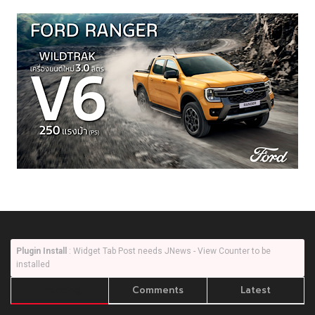
Plugin Install
: Widget Tab Post needs JNews - View Counter to be
installed
Trending
Comments
Latest