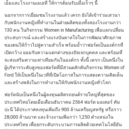
เอ็ม
และ
โรงงานเอเอที
ให้การต้อนรับ
เมื่อเร็วๆ นี้
นอกจาก
การเยี่ยมชมโรงงานแล้ว
เครก ยังได้
เข้าร่วมเสวนา
กับพนักงานหญิงที่ทำงาน
ในฝ่ายผลิตของทั้งสองโรงงาน
กว่า
130 คน
ในกิจกรรม
Women in Manufacturing
เพื่อ
แลกเปลี่ยน
ประสบการณ์
และสร้างแรงบันดาลใจในการ
พัฒนาศักยภาพ
ของตน
ให้
ก้าวไปสู่ความสำเร็จ
พร้อมย้ำว่าฟอร์
ดเป็นองค์กรที่
เปิดกว้าง
ยอมรับความแตกต่าง
ของปัจเจกบุคคล
และพร้อมที่
จะ
ส่งเสริมความเท่าเทียมกันในองค์กร
ทั้งนี้
เครก เป็น
หนึ่งใน
ผู้บริหารระดับสูงของฟอร์ด
ที่
มีส่วน
ผลักดันกิจกรรม
Women of
Ford
ให้
เป็นหนึ่งในเวทีที่เปิดโอกาสในการแสดงความคิดเห็น
และสร้างพลังในการทำงานให้กับพนักงานหญิงทั่วโลก
ฟอร์ด
นับ
เป็นหนึ่งในผู้ลงทุนผลิตรถยนต์รายใหญ่ที่สุดของ
ประเทศไทย
โดยเมื่อเดือนธันวาคม
2564
ฟอร์ด มอเตอร์ คัม
ปะนี ได้
ประกาศลงทุนเพิ่มถึง
900
ล้านเหรียญสหรัฐ
หรือราว
28,000
ล้านบาท
และจ้างงานเพิ่มกว่า 1
,
250 ตำแหน่ง
ใน
ประเทศไทย
เพื่อยกระดับกระบวนการผลิตด้วยเทคโนโลยีอัน