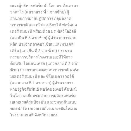
คณะผู้บริหารฟอร์ด
นำโดย
มร
.
อังเดร
คา
วาลาโร
(
แถวกลาง ที่ 1 จากซ้าย
)
ผู้
อำนวยการฝ่ายปฏิบัติการ
กลุ่ม
ตลาด
นานาชาติ
และทวีปอเมริกาใต้
ฟอร์ด
มอ
เตอร์
คัมปะนี
พร้อมด้วย
มร
.
ซิลวิโอ
อิลลี
(
แถวยืน
ที่
6
จาก
ซ้าย
)
ผู้อำนวยการฝ่าย
ผลิต
ประจำ
ตลาดอาเซียน
และ
มร
.
เคล
เคิร์น
(
แถวยืน
ที่
2
จาก
ซ้าย
)
ประธาน
กรรมการบริหารโรงงานเอเอที
ให้การ
ต้อนรับ
ไดแอน
เครก
(
แถว
กลาง ที่ 2
จาก
ซ้าย
)
ประธานกลุ่มตลาดนานาชาติ
ฟอร์ด
มอเตอร์
คัมปะนี
และ
ซีโมเนตา
เวอร์ดี
(
แถว
กลาง
ที่
1
จากขวา
)
ผู้อำนวยการ
ฝ่ายรัฐกิจสัมพันธ์
ฟอร์ด
มอเตอร์
คัมปะนี
ในโอกาส
เยี่ยมชม
สายการผลิต
รถ
ฟอร์ด
เอเวอเรสต์รุ่นปัจจุบัน และชมรถ
ต้นแบบ
ของฟอร์ด
เอเวอเรสต์
เจเนอเรชันใหม่
ณ
โรงงานเอ
เอที
จังหวัดระยอง