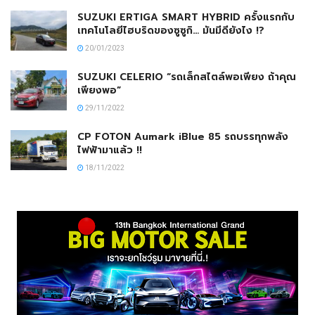
SUZUKI ERTIGA SMART HYBRID ครั้งแรกกับ
เทคโนโลยีไฮบริดของซูซูกิ… มันมีดียังไง !?
20/01/2023
SUZUKI CELERIO “รถเล็กสไตล์พอเพียง ถ้าคุณ
เพียงพอ”
29/11/2022
CP FOTON Aumark iBlue 85 รถบรรทุกพลัง
ไฟฟ้ามาแล้ว !!
18/11/2022