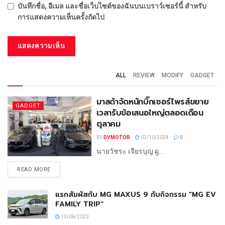
บันทึกชื่อ, อีเมล และชื่อเว็บไซต์ของฉันบนเบราว์เซอร์นี้ สำหรับ
การแสดงความเห็นครั้งถัดไป
ALL
REVIEW
MODIFY
GADGET
มาสด้าจัดหนักบิ๊กเซอร์ไพรส์ขยาย
GADGET
เวลารับข้อเสนอใหญ่ตลอดเดือน
ตุลาคม
BY
DVMOTOR
02/10/2024
0
นายวัชระ เจียรบุญ ผู...
READ MORE
แรกสัมผัสกับ MG MAXUS 9 กับกิจกรรม “MG EV
FAMILY TRIP”
13/06/2023