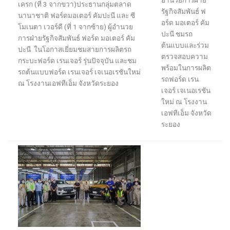
อำนวยการ
ฝ่าย
เครก
(ที่
3
จากขวา)
ประธานกลุ่มตลาด
รัฐกิจสัมพันธ์
ฟ
นานาชาติ
ฟอร์ด
มอเตอร์
คัมปะนี
และ ซี
อร์ด
มอเตอร์
คัม
โมเนตา เวอร์ดี (ที่
1
จาก
ซ้าย
)
ผู้อำนวย
ปะนี
ชม
รถ
การ
ฝ่ายรัฐกิจสัมพันธ์
ฟอร์ด
มอเตอร์
คัม
ต้นแบบ
และร่วม
ปะนี
ในโอกาส
เยี่ยมชม
สายการผลิตรถ
ตรวจสอบ
ความ
กระบะฟอร์ด
เรนเจอร์
รุ่นปัจจุบัน
และ
ชม
พร้อมในการผลิต
รถ
ต้นแบบ
ฟอร์ด
เรนเจอร์
เจเนอเรชันใหม่
รถ
ฟอร์ด
เรน
ณ
โรงงานเอฟทีเอ็ม
จังหวัดระยอง
เจอร์
เจเนอเรชัน
ใหม่
ณ
โรงงาน
เอฟทีเอ็ม
จังหวัด
ระยอง