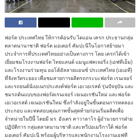
ฟอร์ด
ประเทศไทย
ให้การต้อนรับ
ไดแอน
เครก
ประธาน
กลุ่ม
ตลาดนานาชาติ
ฟอร์ด
มอเตอร์
คัมปะนี
ในโอกาส
ย้ายมา
ประจำการที่ประเทศไทย
อย่างเป็นทางการ โดย เครกได้
เข้า
เยี่ยมชม
โรงงานฟอร์ด
ไทยแลนด์
แมนูแฟคเจอริ่ง
(
เอฟทีเอ็ม
)
และ
โรงงาน
ร่วมทุน
ออโต้อัลลายแอนซ์
ประเทศไทย
(
เอเอที
)
ที่
จังหวัดระยอง
เพื่อ
ชมสายการผลิตรถกระบะฟอร์ด
เรนเจอร์
และ
รถยนต์นั่งอเนกประสงค์
ฟอร์ด เอเวอเรสต์
รุ่นปัจจุบัน
และ
ชม
รถ
ต้นแบบ
ของ
ฟอร์ด
เรนเจอร์
เจเนอเรชันใหม่
และฟอร์
ด
เอเวอเรสต์ เจเนอเรชันใหม่
ซึ่งกำลังอยู่ในขั้นตอนการทดลอง
ประกอบ
และทดสอบคุณภาพ
ขั้นสุดท้ายก่อนเริ่มผลิตเพื่อ
จำหน่ายในปีนี้
โดยมี
มร
.
อังเดร
คาวาลาโร
ผู้อำนวยการฝ่าย
ปฏิบัติการ
กลุ่มตลาดนานาชาติ
และทวีปอเมริกาใต้
ฟอร์ด
มอเตอร์
คัมปะนี
พร้อม
ผู้บริหารและพนักงาน
โรงงานเอฟที