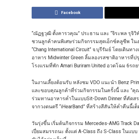
Facebook
“
ณัฏฐวุฒิ ตั้งคารวคุณ
”
ประธาน
และ
“จิระพล รุจิวิ
ชวนลูกค้าคนพิเศ
ษ
ร่วมกิจกรรมสุดเอ็กซ์คลูซีพ
ใน
“
Chang International Circuit
”
จ.บุรีรัมย์
โดยเดินทา
อาหาร
Midwinter Green
ลิ้มลอง
รสชาติอาหารที่ป
โรงแรมที่พัก
Amari Buriram United
อวดโฉม
6
รถย
ใน
งานเลี้ยงต้อนรับ หลังชม
VDO
แนะนำ
Benz Pri
และขอบคุณลูกค้า
ที่ร่
วม
กิจกรรม
ในครั้งนี้
และ
“คุณ
ร่วม
ทานอาหาร
ค่ำ
ในแบบ
Sit-Down Dinner
ที่คัดส
จาก
วงดนตรี “
iHearBand
” ที่สร้างสีสันให้ค่ำคืนน
วันรุ่งขึ้น
เริ่มต้นกิจกรรม
Mercedes-AMG
Track D
เปี่ยมสมรรถนะ ตั้งแต่
A-Class
ถึง
S-Class
ใน
แบบ