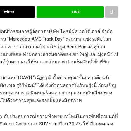
Twitter
LINE
พัฒน์”
กรรมการผู้จัดการ
บริษัท ไพรม์มัส ออโต้เฮาส์ จำกัด
งาน
“
Mercedes-AMG Track Day
”
ณ สนามแข่งระดับโลก
งแบบคาราวานรถยนต์
จากโชว์รูม
Benz Primus
สู่ร้าน
รุงแต่งพิเศษ ท่ามกลางธรรมชาติของเขาใหญ่
และ
มุ่งหน้า
ไป
นต์
รุ่นดาวเด่น
ให้ชม
และเก็บภาพ
ก่อนเช็คอินน์เข้าที่พัก
mus
และ
TOAVH
“
ณัฏฐวุฒิ ตั้งคารวคุณ
”
ขึ้นกล่าวต้อนรับ
จิระพล รุจิวิพัฒน์”
ได้
แจ้ง
กำหนดการใน
วันพรุ่งนี้ ก่อนเชิญ
รรเมนูอาหา
ร
สุดพิเศษ
พร้อม
ความ
สนุกสนาน
กับเสียงเพลง
ี้เต็มไปด้วยความสุขและรอยยิ้มแห่งมิตรภาพ
ay
กับ
ประสบการณ์
ความท้าทายบ
ท
ใหม่ในการขับขี่รถยนต์ที่
Saloon, Coupe
’
และ
SUV
รวมเกือบ
20
คัน
ให้เลือกทดลอง