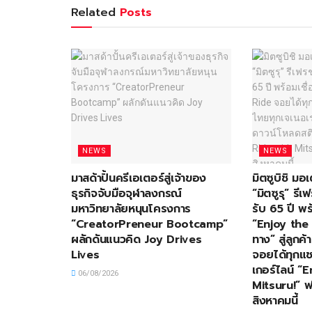
Related
Posts
NEWS
NEWS
มาสด้าปั้นครีเอเตอร์สู่เจ้าของ
มิตซูบิชิ ม
ธุรกิจจับมือจุฬาลงกรณ์
“มิตซูรุ” ร
มหาวิทยาลัยหนุนโครงการ
รับ 65 ปี พร
“CreatorPreneur Bootcamp”
“Enjoy the 
ผลักดันแนวคิด Joy Drives
ทาง” สู่ลูกค
Lives
จอยได้ทุกแช
เกอร์ไลน์ “
06/08/2026
Mitsuru!” ฟร
สิงหาคมนี้