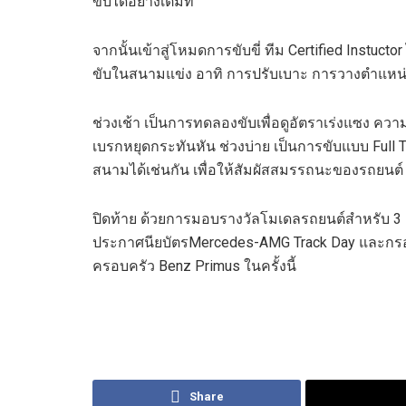
ขับได้อย่างเต็มที่
จากนั้นเข้าสู่โหมดการขับขี่ ทีม
Certified Instuctor
ขับ
ในสนามแข่ง อาทิ
การปรับเบาะ การวางตำแหน่ง
ช่วงเช้า
เป็นการทดลองขั
บเพื่อดู
อัตรา
เร่งแซง ควา
เบรกหยุดกระทันหัน ช่วงบ่าย
เป็นการขับแบบ
Full
T
สนามได้เช่นกัน เพื่อให้สัมผัสสมรรถนะของรถยนต์ ใ
ปิดท้าย ด้วยการ
มอบ
รางวัลโมเดลรถยนต์
สำหรับ
3
ประกาศนียบัตร
Mercedes-AMG Track Day
และกรอ
ครอบครัว
Benz Primus
ในครั้งนี้
Share