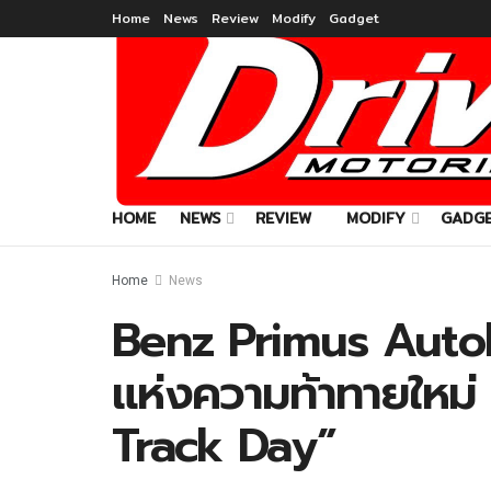
Home
News
Review
Modify
Gadget
HOME
NEWS
REVIEW
MODIFY
GADG
Home
News
Benz Primus Auto
แห่งความท้าทายให
Track Day”