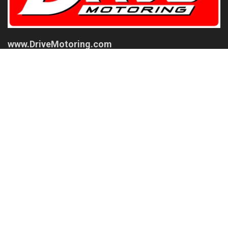
www.DriveMotoring.com
Drive Motoring
Follow Us
Browse by Category
Gadget
News
Modify
Review
Plugin Install
: Widget Tab Post needs JNews - View Counter to be
installed
Trending
Comments
Latest