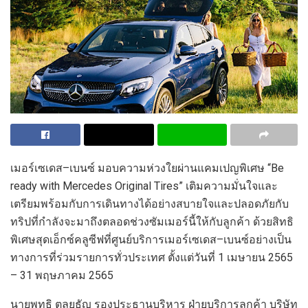
เมอร์เซเดส
–
เบนซ์
มอบความห่วงใยผ่าน
แคมเปญพิเศษ
“Be
r
eady with Mercedes Original
Tires
”
เติม
ความมั่นใจ
และ
เตรียมพร้อมกับการเดินทางได้อย่างสบายใจและ
ปลอดภัย
กับ
ทริปที่กำลังจะมาถึงตลอดช่วง
ซัมเมอร์นี้
ให้กับลูกค้า
ด้วย
สิทธิ
พิเศษ
สุดเอ็กซ์คลูซีฟที่ศูนย์บริการเมอร์เซเดส
–
เบนซ์อย่างเป็น
ทางการ
ที่ร่วมรายการ
ทั่วประเทศ ตั้งแต่วันที่
1
เมษายน
2565
–
31
พฤษภาคม
2565
นายพุทธิ ตุลยธัญ
รองประธานบริหาร ฝ่ายบริการลูกค้า
บริษัท