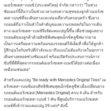
เมอร์เซเดส
–
เบนซ์ (ประเทศไทย) จำกัด กล่าวว่า “ในช่วง
ซัมเมอร์นี้ถือว่าเป็นช่วงเวลาแห่งความสุขของลูกค้าเมอร์เซ
เดส
–
เบนซ์ที่
จะ
เดินทาง
และท่องเที่ยว
กับครอบครัว
ซึ่ง
ยาง
รถยนต์ถือว่าเป็นหัวใจ
สำคัญ
ของความปลอดภัยในการเดิน
ทาง เมอร์เซเดส
–
เบนซ์จึงจัดแคมเปญนี้ขึ้น
เพื่อ
ช่วย
ดูแลยาง
รถยนต์ของลูกค้าด้วยสิทธิพิเศษสุดเอ็กซ์คลูซีฟมากมาย
เป็นการ
เตรียม
ความ
พร้อม
ของ
รถยนต์ให้เต็มที่
เพื่อให้ลูกค้า
รู้สึกอุ่นใจกับ
ทริปที่กำลังจะมาถึงแบบไม่ต้องกังวลในทุกการ
เดินทางตลอดช่วง
ซัมเมอร์
พร้อมเปิดรับประสบการณ์การ
ขับขี่ที่ดีที่สุดจากรถยนต์เมอร์เซเดส-เบนซ์ได้อย่างต่อเนื่อง
เหมือนเช่นเคย”
สำหรับแคมเปญ “
Be ready with Mercedes Original
Tire
s
” เม
อร์เซเดส
–
เบนซ์มอบ
สิทธิพิเศษ
สุดเอ็กซ์คลูซีฟ
เมื่อ
เปลี่ยนยาง
รถยนต์เมอร์เซเ
ดส
(
Mercedes Original)
ครบ
4
เส้น
สำหรับ
รถยนต์เมอร์เซเดส
–
เบนซ์
1
คัน
ที่ศูนย์บริการ
เมอร์เซเดส-
เบนซ์
ที่เข้า
ร่วม
แคมเปญ
29
แห่ง
*
ดังนี้