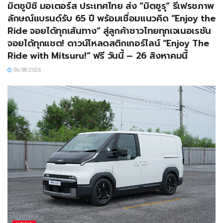
มิตซูบิชิ มอเตอร์ส ประเทศไทย ส่ง “มิตซูรุ” รีเฟรชภาพ
ลักษณ์แบรนด์รับ 65 ปี พร้อมเชื่อมแนวคิด “Enjoy the
Ride จอยได้ทุกเส้นทาง” สู่ลูกค้าชาวไทยทุกเจเนอเรชัน
จอยได้ทุกแชต! ดาวน์โหลดสติกเกอร์ไลน์ “Enjoy The
Ride with Mitsuru!” ฟรี วันนี้ – 26 สิงหาคมนี้
06/08/2026