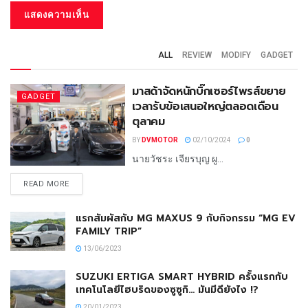
ALL
REVIEW
MODIFY
GADGET
มาสด้าจัดหนักบิ๊กเซอร์ไพรส์ขยาย
GADGET
เวลารับข้อเสนอใหญ่ตลอดเดือน
ตุลาคม
BY
DVMOTOR
02/10/2024
0
นายวัชระ เจียรบุญ ผู...
READ MORE
แรกสัมผัสกับ MG MAXUS 9 กับกิจกรรม “MG EV
FAMILY TRIP”
13/06/2023
SUZUKI ERTIGA SMART HYBRID ครั้งแรกกับ
เทคโนโลยีไฮบริดของซูซูกิ… มันมีดียังไง !?
20/01/2023