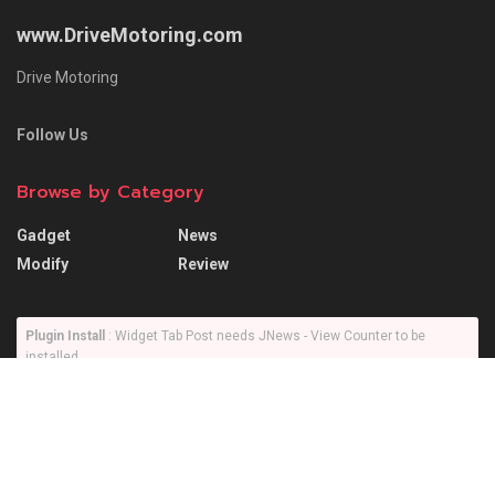
www.DriveMotoring.com
Drive Motoring
Follow Us
Browse by Category
Gadget
News
Modify
Review
Plugin Install
: Widget Tab Post needs JNews - View Counter to be
installed
Trending
Comments
Latest
SUZUKI XL7 ถ้าเอามาใช้งานในเมืองเป็นหลักจะดี
ไหม?… แล้วอัตราความสิ้นเปลืองจะไหวไหม !?