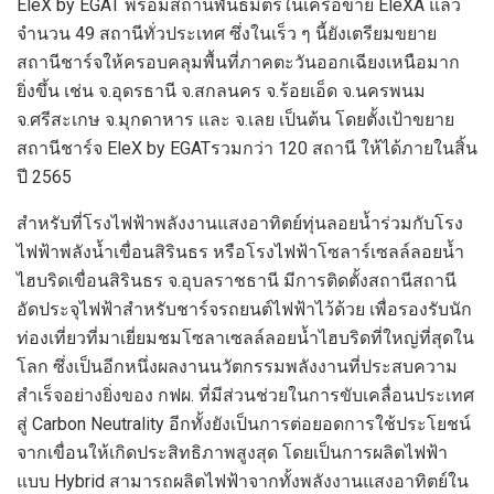
EleX by EGAT
พร้อมสถานีพันธมิตรในเครือข่าย
EleXA
แล้ว
จำนวน
49
สถานีทั่วประเทศ ซึ่งในเร็ว ๆ นี้ยังเตรียมขยาย
สถานีชาร์จให้ครอบคลุมพื้นที่ภาคตะวันออกเฉียงเหนือมาก
ยิ่งขึ้น เช่น จ.อุดรธานี จ.สกลนคร จ.ร้อยเอ็ด
จ.นครพนม
จ.ศรีสะเกษ จ.มุกดาหาร และ จ.เลย เป็นต้น โดยตั้งเป้าขยาย
สถานีชาร์จ
EleX by EGAT
รวมกว่า
120
สถานี ให้ได้ภายในสิ้น
ปี
2565
สำหรับที่โรงไฟฟ้าพลังงานแสงอาทิตย์ทุ่นลอยน้ำร่วมกับโรง
ไฟฟ้าพลังน้ำเขื่อนสิรินธร หรือโรงไฟฟ้าโซลาร์เซลล์ลอยน้ำ
ไฮบริดเขื่อนสิรินธร จ.อุบลราชธานี มีการติดตั้งสถานีสถานี
อัดประจุไฟฟ้าสำหรับชาร์จรถยนต์ไฟฟ้าไว้ด้วย เพื่อรองรับนัก
ท่องเที่ยวที่มาเยี่ยมชมโซลาเซลล์ลอยน้ำไฮบริดที่ใหญ่ที่สุดใน
โลก ซึ่งเป็นอีกหนึ่งผลงานนวัตกรรมพลังงานที่ประสบความ
สำเร็จอย่างยิ่งของ กฟผ. ที่มีส่วนช่วยในการขับเคลื่อนประเทศ
สู่
Carbon Neutrality
อีกทั้งยังเป็นการต่อยอดการใช้ประโยชน์
จากเขื่อนให้เกิดประสิทธิภาพสูงสุด โดยเป็นการผลิตไฟฟ้า
แบบ
Hybrid
สามารถผลิตไฟฟ้าจากทั้งพลังงานแสงอาทิตย์ใน