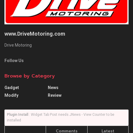
www.DriveMotoring.com
Drive Motoring
Follow Us
Browse by Category
Gadget
News
Modify
Review
Plugin Install
: Widget Tab Post needs JNews - View Counter to be
installed
Trending
Comments
Latest