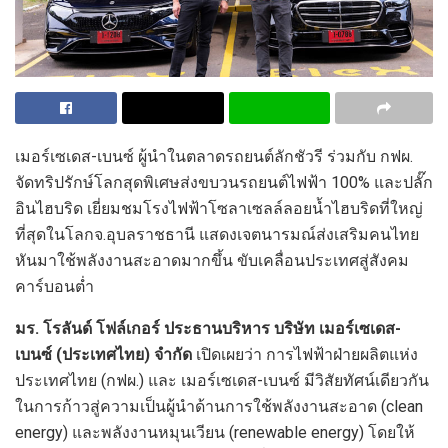
เมอร์เซเดส-เบนซ์ ผู้นำในตลาดรถยนต์ลักชัวรี ร่วมกับ กฟผ.
จัดทริปรักษ์โลกสุดพิเศษส่งขบวนรถยนต์ไฟฟ้า
100%
และปลั๊ก
อินไฮบริด เยี่ยมชมโรงไฟฟ้าโซลาเซลล์ลอยน้ำไฮบริดที่ใหญ่
ที่สุดในโลกจ.อุบลราชธานี แสดงเจตนารมณ์ส่งเสริมคนไทย
หันมาใช้พลังงานสะอาดมากขึ้น ขับเคลื่อนประเทศสู่สังคม
คาร์บอนต่ำ
มร. โรลันด์ โฟล์เกอร์ ประธานบริหาร บริษัท เมอร์เซเดส-
เบนซ์ (ประเทศไทย) จำกัด
เปิดเผยว่า การไฟฟ้าฝ่ายผลิตแห่ง
ประเทศไทย (กฟผ.) และ เมอร์เซเดส-เบนซ์ มีวิสัยทัศน์เดียวกัน
ในการก้าวสู่ความเป็นผู้นำด้านการใช้พลังงานสะอาด (
clean
energy)
และพลังงานหมุนเวียน (
renewable energy)
โดยให้