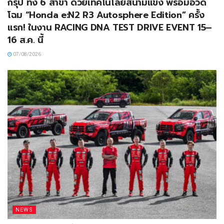
กรุ๊ป ทั้ง 6 สาขา ด้วยเทคโนโลยีสนามแข่ง พร้อมอวด
โฉม “Honda e:N2 R3 Autosphere Edition” ครั้ง
แรก! ในงาน RACING DNA TEST DRIVE EVENT 15–
16 ส.ค. นี้
07/08/2026
NEWS