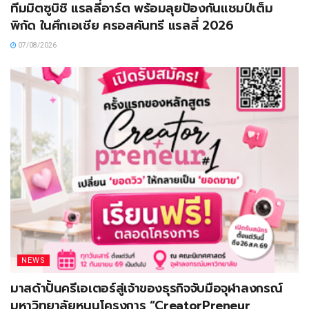
ทีมมิตซูบิชิ แรลลี่อาร์ต พร้อมลุยป้องกันแชมป์เต็ม
พิกัด ในศึกเอเชีย ครอสคันทรี แรลลี่ 2026
07/08/2026
NEWS
มาสด้าปั้นครีเอเตอร์สู่เจ้าของธุรกิจจับมือจุฬาลงกรณ์
มหาวิทยาลัยหนุนโครงการ “CreatorPreneur