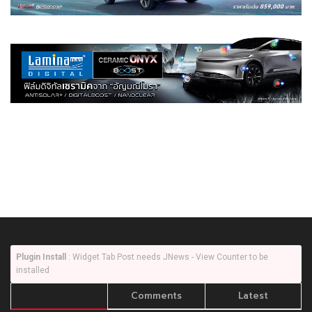
Plugin Install
: Widget Tab Post needs JNews - View Counter to be
installed
Trending
Comments
Latest