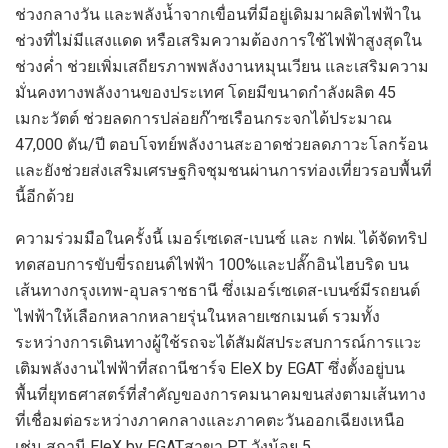
ช่วงกลางวัน และพลังน้ำจากเขื่อนที่มีอยู่เดิมมาผลิตไฟฟ้าใน
ช่วงที่ไม่มีแสงแดด หรือเสริมความต้องการใช้ไฟฟ้าสูงสุดใน
ช่วงค่ำ ช่วยเพิ่มเสถียรภาพพลังงานหมุนเวียน และเสริมความ
มั่นคงทางพลังงานของประเทศ โดยมีขนาดกำลังผลิต
45
เมกะวัตต์ ช่วยลดการปล่อยก๊าซเรือนกระจกได้ประมาณ
47,000
ตัน/ปี ตอบโจทย์พลังงานสะอาดช่วยลดภาวะโลกร้อน
และยังช่วยส่งเสริมเศรษฐกิจชุมชนผ่านการท่องเที่ยวรอบพื้นที่
นี้อีกด้วย
ความร่วมมือในครั้งนี้ เมอร์เซเดส-เบนซ์ และ กฟผ. ได้จัดทริป
ทดสอบการขับขี่รถยนต์ไฟฟ้า
100%
และปลั๊กอินไฮบริด บน
เส้นทางกรุงเทพ-อุบลราชธานี ซึ่งเมอร์เซเดส-เบนซ์มีรถยนต์
ไฟฟ้าให้เลือกหลากหลายรุ่นในหลายเซกเมนต์ รวมทั้ง
ระหว่างการเดินทางผู้ใช้รถจะได้สัมผัสประสบการณ์การแวะ
เติมพลังงานไฟฟ้าที่สถานีชาร์จ
EleX by EGAT
ซึ่งตั้งอยู่บน
พื้นที่ยุทธศาสตร์ที่สำคัญของการคมนาคมขนส่งตามเส้นทาง
ที่เชื่อมต่อระหว่างภาคกลางและภาคตะวันออกเฉียงเหนือ
เช่น สถานี
EleX by EGAT
สาขา
PT
วังน้อย
5