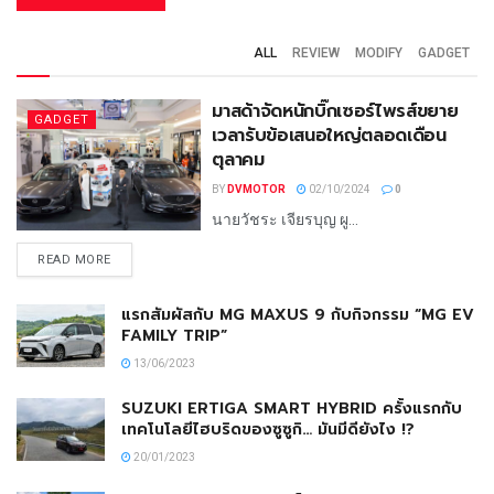
ALL
REVIEW
MODIFY
GADGET
มาสด้าจัดหนักบิ๊กเซอร์ไพรส์ขยาย
GADGET
เวลารับข้อเสนอใหญ่ตลอดเดือน
ตุลาคม
BY
DVMOTOR
02/10/2024
0
นายวัชระ เจียรบุญ ผู...
READ MORE
แรกสัมผัสกับ MG MAXUS 9 กับกิจกรรม “MG EV
FAMILY TRIP”
13/06/2023
SUZUKI ERTIGA SMART HYBRID ครั้งแรกกับ
เทคโนโลยีไฮบริดของซูซูกิ… มันมีดียังไง !?
20/01/2023