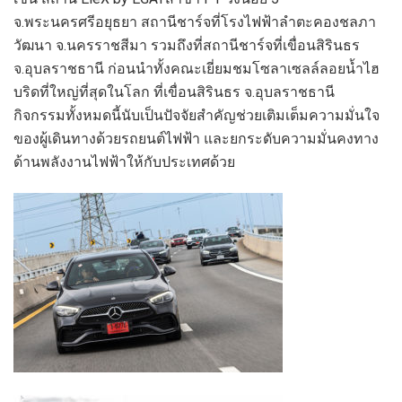
จ.พระนครศรีอยุธยา สถานีชาร์จที่โรงไฟฟ้าลำตะคองชลภา
วัฒนา จ.นครราชสีมา รวมถึงที่สถานีชาร์จที่เขื่อนสิรินธร
จ.อุบลราชธานี ก่อนนำทั้งคณะเยี่ยมชมโซลาเซลล์ลอยน้ำไฮ
บริดที่ใหญ่ที่สุดในโลก ที่เขื่อนสิรินธร จ.อุบลราชธานี
กิจกรรมทั้งหมดนี้นับเป็นปัจจัยสำคัญช่วยเติมเต็มความมั่นใจ
ของผู้เดินทางด้วยรถยนต์ไฟฟ้า และยกระดับความมั่นคงทาง
ด้านพลังงานไฟฟ้าให้กับประเทศด้วย