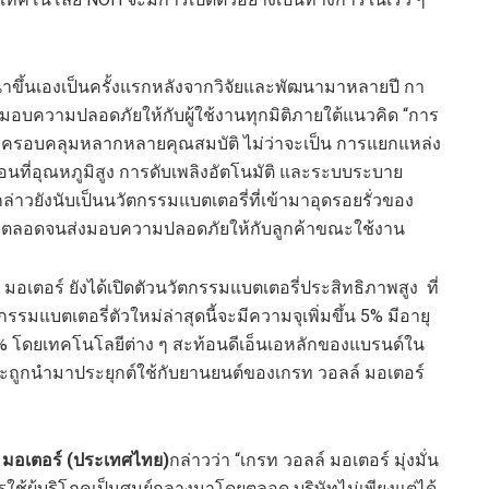
ฒนาขึ้นเองเป็นครั้งแรกหลังจากวิจัยและพัฒนามาหลายปี กา
มมอบความปลอดภัยให้กับผู้ใช้งานทุกมิติภายใต้แนวคิด “การ
ี่ครอบคลุมหลากหลายคุณสมบัติ ไม่ว่าจะเป็น การแยกแหล่ง
ี่อุณหภูมิสูง การดับเพลิงอัตโนมัติ และระบบระบาย
ล่าวยังนับเป็นนวัตกรรมแบตเตอรี่ที่เข้ามาอุดรอยรั่วของ
ผลิต ตลอดจนส่งมอบความปลอดภัยให้กับลูกค้าขณะใช้งาน
 มอเตอร์ ยังได้เปิดตัวนวัตกรรมแบตเตอรี่ประสิทธิภาพสูง ที่
รรมแบตเตอรี่ตัวใหม่ล่าสุดนี้จะมีความจุเพิ่มขึ้น 5% มีอายุ
15% โดยเทคโนโลยีต่าง ๆ สะท้อนดีเอ็นเอหลักของแบรนด์ใน
จะถูกนำมาประยุกต์ใช้กับยานยนต์ของเกรท วอลล์ มอเตอร์
 มอเตอร์ (ประเทศไทย)
กล่าวว่า “เกรท วอลล์ มอเตอร์ มุ่งมั่น
ผู้บริโภคเป็นศูนย์กลางมาโดยตลอด บริษัทไม่เพียงแต่ได้