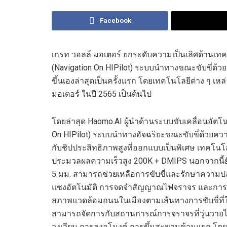
Facebook
เกรท วอลล์ มอเตอร์ ยกระดับความเป็นเลิศด้านเท
(Navigation On HIPilot) ระบบนำทางขณะขับขี่ด้ว
ขึ้นเองล่าสุดเป็นครั้งแรก โดยเทคโนโลยีต่าง ๆ เ
มอเตอร์ ในปี 2565 เป็นต้นไป
โดยล่าสุด Haomo.AI ผู้นำด้านระบบขับเคลื่อนอัตโน
On HIPilot) ระบบนำทางอัจฉริยะขณะขับขี่ด้วยควา
กับชิปประสิทธิภาพสูงที่ออกแบบเป็นพิเศษ เทคโนโลย
ประมวลผลความเร็วสูง 200K + DMIPS นอกจากนี้ยังติ
5 มม. สามารถช่วยเหลือการขับขี่และรักษาความปล
แซงอัตโนมัติ การจดจำสัญญาณไฟจราจร และการควบ
สภาพแวดล้อมถนนในเมืองตามเส้นทางการขับขี่ที่ใ
สามารถจัดการกับสถานการณ์การจราจรที่วุ่นวายได้
วงเวียน การลงอุโมงค์ การขึ้นสะพานข้ามแยก โดย