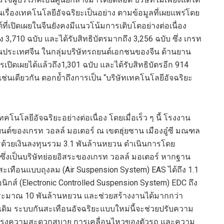
เรื่องเทคโนโลยีอัจฉริยะเป็นอย่าง ตามข้อมูลที่เผยแพร่โดย
ี่เปิดเผยในจีนยังคงมีแนวโน้มการเติบโตอย่างต่อเนื่อง
ึง 3,710 ฉบับ และได้รับสิทธิบัตรมากถึง 3,256 ฉบับ ซึ่ง เกรท
สุดในประเทศจีน ในกลุ่มบริษัทรถยนต์เอกชนของจีน ด้านยาน
รเปิดเผยได้แล้วถึง1,301 ฉบับ และได้รับสิทธิบัตรอีก 914
เช่นเดียวกัน ตอกย้ำถึงการเป็น “บริษัทเทคโนโลยีอัจฉริยะ
โนโลยีอัจฉริยะอย่างต่อเนื่อง โดยเมื่อเร็ว ๆ นี้ โรงงาน
์ของเกรท วอลล์ มอเตอร์ ณ เขตฮุ่ยซาน เมืองอู๋ซี มณฑล
รด้วยเงินลงทุนรวม 3.1 พันล้านหยวน ดำเนินการโดย
ซึ่งเป็นบริษัทย่อยอิสระของเกรท วอลล์ มอเตอร์ หากฐาน
สะเทือนแบบถุงลม (Air Suspension System) EAS ได้ถึง 1.1
กส์ (Electronic Controlled Suspension System) EDC ถึง
ยประมาณ 10 พันล้านหยวน และช่วยสร้างงานได้มากกว่า
บเดิม ระบบกันสะเทือนอัจฉริยะแบบใหม่นี้จะช่วยปรับความ
ปรุงความสะดวกสบาย การเคลื่อนไหวของตัวรถ และความ