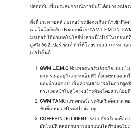
ปลอดภัย เพิ่มประสบการณ์การขับขี่ได้อย่างเหนือร
ทั้งนี้ เกรท วอลล์ มอเตอร์ จะยังคงเดินหน้าเข้าถึ
เทคโนโลยีหลัก ประกอบด้วย GWM L.E.M.O.N, GW
มอเตอร์ ได้นำเทคโนโลยีทั้งสามนี้ไปใช้ในรถยนต์ที่
สูงถึง 66.2 เปอร์เซ็นต์ ทำให้โดยรวมแล้ว เกรท วอล
เปอร์เซ็นต์
GWM L.E.M.O.N:
แพลตฟอร์มอัจฉริยะแบบโมดูล
ดาน รถเอสยูวี และรถเอ็มพีวี ตั้งแต่ขนาดเล็
และน้ำหนักเบา เพิ่มความสามารถในการดูดซั
กระแทกเข้าไปสู่โครงสร้างห้องโดยสารน้อยที่
GWM TANK:
แพลตฟอร์มระดับเวิลด์คลาส ต
ขับขี่แบบออฟโรดสไตล์ขาลุย
COFFEE INTELLIGENT:
ระบบอัจฉริยะเพื่อกา
อัตโนมัติ ตลอดจนการออกแบบไฟฟ้าอัจฉริยะ 