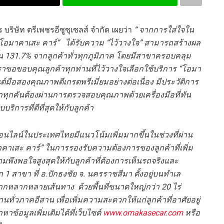
บริษัท ตรีเพชรอีซูซุเซลส์ จำกัด เผยว่า
“ จากการใส่ใจใน
น “โอมาคาเสะ คาร์” ได้รับความ “ไว้วางใจ” สามารถสร้างผล
้น 131.7% จากลูกค้าทั่วทุกภูมิภาค โดยมีสาขาครอบคลุม
 เราขอขอบคุณลูกค้าทุกท่านที่ไว้วางใจเลือกใช้บริการ “โอมา
มือสองคุณภาพดีเกรดพรีเมี่ยมอย่างต่อเนื่อง มีประวัติการ
ถทุกคันต้องผ่านการตรวจสอบคุณภาพด้วยเครื่องมือที่ทัน
ริการที่ดีที่สุดให้กับลูกค้า
นไลน์ในประเทศไทยมีแนวโน้มเพิ่มมากขึ้นในช่วงที่ผ่าน
มาคาเสะ คาร์” ในการรองรับความต้องการของลูกค้าที่เพิ่ม
มพึงพอใจสูงสุดให้กับลูกค้าที่ต้องการเห็นรถจริงและ
ีก
1 สาขา
ที่ อ
.ปักธงชัย จ. นครราชสีมา ตั้งอยู่บนทำเล
กหลากหลายเส้นทาง ด้วยพื้นที่ขนาดใหญ่กว่า 20 ไร่
นทั่วภาคอีสาน เพื่อเพิ่มความสะดวกให้แก่ลูกค้าที่อาศัยอยู่
ข้อมูลเพิ่มเติมได้ที่เว็บไซต์
www.omakasecar.com
หรือ