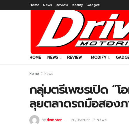
Home
News
Review
Modify
Gadget
HOME
NEWS
REVIEW
MODIFY
GADG
Home
News
กลุ่มตรีเพชรเปิด “โอ
ลุยตลาดรถมือสองภ
by
dvmotor
20/06/2022
in
News