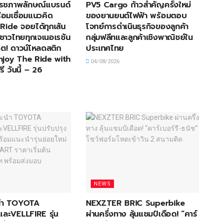
ีเฟรชภาพลักษณ์แบรนด์
PV5 Cargo ก้าวสำคัญครั้งใหม่
้อมเชื่อมแนวคิด
ของยานยนต์ไฟฟ้า พร้อมตอบ
Ride จอยได้ทุกเส้น
โจทย์การดำเนินธุรกิจของลูกค้า
้าชาวไทยทุกเจเนอเรชัน
กลุ่มฟลีทและลูกค้าเชิงพาณิชย์ใน
ต! ดาวน์โหลดสติก
ประเทศไทย
Enjoy The Ride with
04/08/2026
ี วันนี้ – 26
NEWS
ะนำ TOYOTA
NEXZTER BRIC Superbike
ะVELLFIRE รุ่น
ผ่านครึ่งทาง ลุ้นแชมป์เดือด! “คาร์