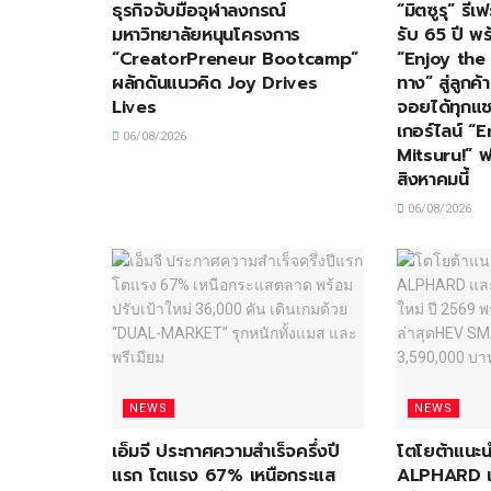
ธุรกิจจับมือจุฬาลงกรณ์
“มิตซูรุ” ร
มหาวิทยาลัยหนุนโครงการ
รับ 65 ปี พร
“CreatorPreneur Bootcamp”
“Enjoy the 
ผลักดันแนวคิด Joy Drives
ทาง” สู่ลูกค
Lives
จอยได้ทุกแช
เกอร์ไลน์ “
06/08/2026
Mitsuru!” ฟร
สิงหาคมนี้
06/08/2026
NEWS
NEWS
เอ็มจี ประกาศความสำเร็จครึ่งปี
โตโยต้าแน
แรก โตแรง 67% เหนือกระแส
ALPHARD แล