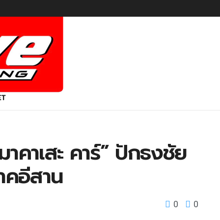
ET
มาคาเสะ คาร์” ปักธงชัย
าคอีสาน
0
0