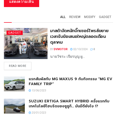
ALL
REVIEW
MODIFY
GADGET
มาสด้าจัดหนักบิ๊กเซอร์ไพรส์ขยาย
GADGET
เวลารับข้อเสนอใหญ่ตลอดเดือน
ตุลาคม
BY
DVMOTOR
02/10/2024
0
นายวัชระ เจียรบุญ ผู...
READ MORE
แรกสัมผัสกับ MG MAXUS 9 กับกิจกรรม “MG EV
FAMILY TRIP”
13/06/2023
SUZUKI ERTIGA SMART HYBRID ครั้งแรกกับ
เทคโนโลยีไฮบริดของซูซูกิ… มันมีดียังไง !?
20/01/2023