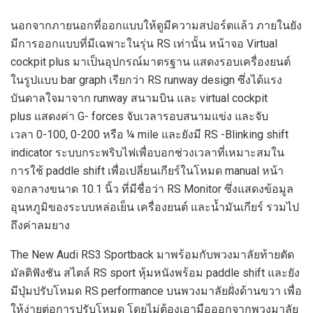
นอกจากภายนอกที่ออกแบบให้ดูมีความสปอร์ตแล้ว ภายในยัง
มีการออกแบบที่มีเฉพาะในรุ่น RS เท่านั้น หน้าจอ Virtual
cockpit plus มาเป็นอุปกรณ์มาตรฐาน แสดงรอบเครื่องยนต์
ในรูปแบบ bar graph เรียกว่า RS runway design ซึ่งได้แรง
บันดาลใจมาจาก runway สนามบิน และ virtual cockpit
plus แสดงค่า G- forces จับเวลารอบสนามแข่ง และจับ
เวลา 0-100, 0-200 หรือ ¼ mile และยังมี RS -Blinking shift
indicator ระบบกระพริบไฟเพื่อบอกช่วงเวลาที่เหมาะสมใน
การใช้ paddle shift เพื่อเปลี่ยนเกียร์ในโหมด manual หน้า
จอกลางขนาด 10.1 นิ้ว ที่มีชื่อว่า RS Monitor ซึ่งแสดงข้อมูล
อุนหภูมิของระบบหล่อเย็น เครื่องยนต์ และน้ำมันเกียร์ รวมไป
ถึงค่าลมยาง
The New Audi RS3 Sportback มาพร้อมกับพวงมาลัยท้ายตัด
มัลติฟังชัน สไตล์ RS sport หุ้มหนังพร้อม paddle shift และยัง
มีปุ่มปรับโหมด RS performance บนพวงมาลัยฝั่งด้านขวา เพื่อ
ให้ง่ายต่อการปรับโหมด โดยไม่ต้องเอามือออกจากพวงมาลัย