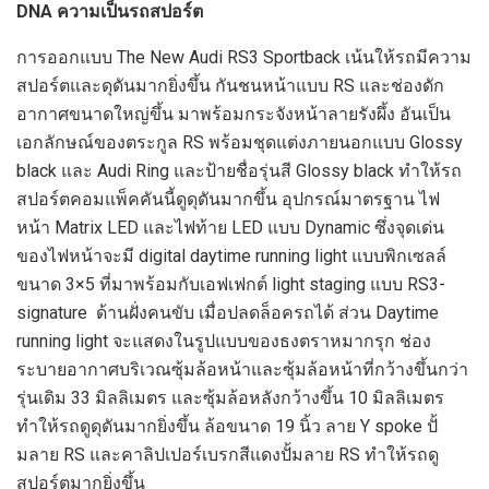
DNA ความเป็นรถสปอร์ต
การออกแบบ The New Audi RS3 Sportback เน้นให้รถมีความ
สปอร์ตและดุดันมากยิ่งขึ้น กันชนหน้าแบบ RS และช่องดัก
อากาศขนาดใหญ่ขึ้น มาพร้อมกระจังหน้าลายรังผึ้ง อันเป็น
เอกลักษณ์ของตระกูล RS พร้อมชุดแต่งภายนอกแบบ Glossy
black และ Audi Ring และป้ายชื่อรุ่นสี Glossy black ทำให้รถ
สปอร์ตคอมแพ็คคันนี้ดูดุดันมากขึ้น อุปกรณ์มาตรฐาน ไฟ
หน้า Matrix LED และไฟท้าย LED แบบ Dynamic ซึ่งจุดเด่น
ของไฟหน้าจะมี digital daytime running light แบบพิกเซลล์
ขนาด 3×5 ที่มาพร้อมกับเอฟเฟกต์ light staging แบบ RS3-
signature ด้านฝั่งคนขับ เมื่อปลดล็อครถได้ ส่วน Daytime
running light จะแสดงในรูปแบบของธงตราหมากรุก ช่อง
ระบายอากาศบริเวณซุ้มล้อหน้าและซุ้มล้อหน้าที่กว้างขึ้นกว่า
รุ่นเดิม 33 มิลลิเมตร และซุ้มล้อหลังกว้างขึ้น 10 มิลลิเมตร
ทำให้รถดูดุดันมากยิ่งขึ้น ล้อขนาด 19 นิ้ว ลาย Y spoke ปั้
มลาย RS และคาลิปเปอร์เบรกสีแดงปั้มลาย RS ทำให้รถดู
สปอร์ตมากยิ่งขึ้น