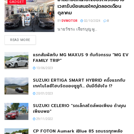
GADGET
เวลารับข้อเสนอใหญ่ตลอดเดือน
ตุลาคม
BY
DVMOTOR
02/10/2024
0
นายวัชระ เจียรบุญ ผู...
READ MORE
แรกสัมผัสกับ MG MAXUS 9 กับกิจกรรม “MG EV
FAMILY TRIP”
13/06/2023
SUZUKI ERTIGA SMART HYBRID ครั้งแรกกับ
เทคโนโลยีไฮบริดของซูซูกิ… มันมีดียังไง !?
20/01/2023
SUZUKI CELERIO “รถเล็กสไตล์พอเพียง ถ้าคุณ
เพียงพอ”
29/11/2022
CP FOTON Aumark iBlue 85 รถบรรทุกพลัง