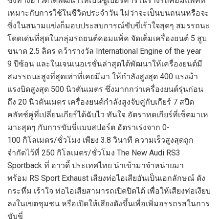
ซึ่งทางอาวดี้ได้พัฒนาให้เป็นซูเปอร์คาร์ในร่างรถคอมแพ็คที่
เหมาะกับการใช้ในชีวิตประจำวัน ไม่ว่าจะเป็นบนถนนหรือจะ
ซิ่งในสนามแข่งก็มอบประสบการณ์ขับขี่เร้าใจสุดๆ สมรรถนะ
โดดเด่นที่สุดในกลุ่มรถยนต์คอมแพ็ค จัดเต็มเครื่องยนต์ 5 สูบ
ขนาด 2.5 ลิตร คว้ารางวัล International Engine of the year
9 ปีซ้อน และในเจนเนอเรชั่นล่าสุดได้พัฒนาให้เครื่องยนต์มี
สมรรถนะสูงที่สุดเท่าที่เคยมีมา ให้กำลังสูงสุด 400 แรงม้า
แรงบิดสูงสุด 500 นิวตันเมตร ซึ่งมากกว่าเครื่องยนต์รุ่นก่อน
ถึง 20 นิวตันเมตร เครื่องยนต์กำลังสูงจับคู่กับเกียร์ 7 สปีด
คลัทช์คู่ที่เปลี่ยนเกียร์ได้ฉับไว ทันใจ อัตราทดเกียร์ที่เซ็ตมาเห
มาะสุดๆ กับการขับขี่แบบสปอร์ต อัตราเร่งจาก 0-
100 กิโลเมตร/ชั่วโมง เพียง 3.8 วินาที ความเร็วสูงสุดถูก
จำกัดไว้ที่ 250 กิโลเมตร/ชั่วโมง The New Audi RS3
Sportback ที่ อาวดี้ ประเทศไทย นำเข้ามาจำหน่ายมา
พร้อม RS Sport Exhaust เสียงท่อไอเสียอันเป็นเอกลักษณ์ ดัง
กระหึ่ม เร้าใจ ท่อไอเสียสามารถเปิดปิดได้ เพื่อให้เสียงท่อเงียบ
ลงในเขตชุมชน หรือเปิดให้เสียงดังขึ้นเพื่อเพิ่มอรรถรสในการ
ขับขี่