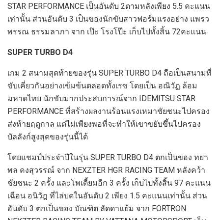
STAR PERFORMANCE
เป็นอันดับ
2
ตามหลังเพียง
5.5
คะแนน
เท่านั้น ส่วนอันดับ
3
เป็นของนักขับสาวฟอร์มแรงอย่าง แพรว
พรรณ ธรรมลาภา จาก เป๊ะ โรงโป๊ะ เก็บไปทั้งสิ้น
72
คะแนน
SUPER TURBO
D4
เกม
2
สนามสุดท้ายของรุ่น
SUPER TURBO
D4
ถือเป็นสนามที่
ขับเคี่ยวกันอย่างเข้มข้นตลอดทั้งเรซ โดยเป็น อณิวัฎ ล้อม
มหาดไทย นักขับมากประสบการณ์จาก
IDEMITSU STAR
PERFORMANCE
ที่สร้างผลงานร้อนแรงเหมาชัยชนะไปครอง
ส่งท้ายฤดูกาล แต่ไม่เพียงพอที่จะทำให้เขาขยับขึ้นไปครอง
บัลลังก์สูงสุดของรุ่นนี้ได้
โดยแชมป์ประจำปีในรุ่น
SUPER TURBO
D4
ตกเป็นของ ทยา
พล คงสุวรรณ์ จาก
NEXZTER HGR RACING TEAM
หลังคว้า
ชัยชนะ
2
ครั้ง และโพเดี้ยมอีก
3
ครั้ง เก็บไปทั้งสิ้น
97
คะแนน
เฉือน อนิวัฎ ที่ไล่บดในอันดับ
2
เพียง
1.5
คะแนนเท่านั้น ส่วน
อันดับ
3
ตกเป็นของ บัณฑิต ลัดดาแย้ม จาก
FORTRON