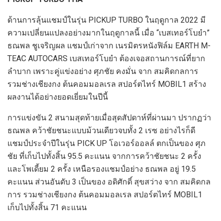
ด้านการลุ้นแชมป์ในรุ่น
PICKUP TURBO
ในฤดูกาล
2022
มี
ความเปลี่ยนแปลงอย่างมากในฤดูกาลนี้ เมื่อ “เบสเทอร์โบยำ”
ธณพล ชูเจริญผล แชมป์เก่าจาก เนรมิตรหนังฟิล์ม
EARTH M-
TEAC AUTOCARS
เบสเทอร์โบยำ ต้องเจอสถานการณ์ที่ยาก
ลำบาก เพราะคู่แข่งอย่าง ศุภชัย คงมั่น จาก สมคิดกลการ
รวมช่างเชียงกง ต้นคอมมอลเรล สปอร์ตไทร์
MOBIL1
สร้าง
ผลงานได้อย่างยอดเยี่ยมในปีนี้
การแข่งขัน
2
สนามสุดท้ายเมื่อสุดสัปดาห์ที่ผ่านมา ปรากฏว่า
ธณพล คว้าชัยชนะแบบม้วนเดียวจบทั้ง
2
เรซ
อย่างไรก็ดี
แชมป์ประจำปีในรุ่น
PICK UP
โอเวอร์ออลล์
ตกเป็นของ ศุภ
ชัย ที่เก็บไปทั้งสิ้น
95.5
คะแนน จากการคว้าชัยชนะ
2
ครั้ง
และโพเดี้ยม
2
ครั้ง เหนือรองแชมป์อย่าง ธณพล อยู่
19.5
คะแนน ส่วนอันดับ
3
เป็นของ อดิศักดิ์ สุขสว่าง จาก สมคิดกล
การ รวมช่างเชียงกง ต้นคอมมอลเรล สปอร์ตไทร์
MOBIL1
เก็บไปทั้งสิ้น
71
คะแนน