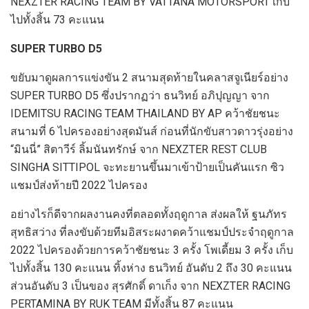
NEXZTER RACING TEAM BY VATTANA MOTORSPORT
เก็บ
ไปทั้งสิ้น
73
คะแนน
SUPER TURBO
D5
ขยับมาดูผลการแข่งขัน
2
สนามสุดท้ายในคลาสจูเนียร์อย่าง
SU
PER TURBO
D5
ซึ่งปรากฏว่า
ธนวิทย์ อภิปุญญา จาก
IDEMITSU RACING TEAM THAILAND BY AP
คว้าชัยชนะ
สนามที่
6
ไปครองอย่างสุดมันส์
ก่อนที่นักขับสาวดาวรุ่งอย่าง
“มินนี่” สิตาวีร์ ลิ้มนันทรักษ์ จาก
NEXZTER REST CLUB
SINGHA SITTIPOL
จะทะยานขึ้นมาเข้าป้ายเป็นคันแรก ซิว
แชมป์ส่งท้ายปี
2022
ไปครอง
อย่างไรก็ดีจากผลงานคงที่ตลอดทั้งฤดูกาล ส่งผลให้ ฐนภัทร
สุทธิสว่าง ที่ลงขับด้วยทีมอิสระผงาดคว้าแชมป์ประจำฤดูกาล
2022
ไปครองด้วยการคว้าชัยชนะ
3
ครั้ง โพเดี้ยม
3
ครั้ง เก็บ
ไปทั้งสิ้น
130
คะแนน
ทิ้งห่าง ธนวิทย์ อันดับ
2
ถึง
30
คะแนน
ส่วนอันดับ
3
เป็นของ สุรศักดิ์ ดาเก็ง จาก
NEXZTER RACING
PERTAMINA BY RUK TEAM
มีทั้งสิ้น
87
คะแนน