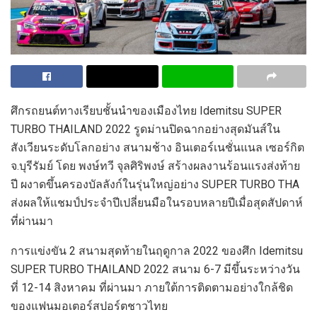
ศึกรถยนต์ทางเรียบชั้นนำของเมืองไทย
Idemitsu SUPER
TURBO THAILAND
2022
รูดม่านปิดฉากอย่างสุดมันส์ใน
สังเวียนระดับโลกอย่าง สนามช้าง อินเตอร์เนชั่นแนล เซอร์กิต
จ.บุรีรัมย์
โดย
พงษ์ทวี จุลศิริพงษ์ สร้างผลงานร้อนแรงส่งท้าย
ปี ผงาดขึ้นครองบัลลังก์ในรุ่นใหญ่อย่าง
SUPER TURBO THA
ส่งผลให้แชมป์ประจำปีเปลี่ยนมือในรอบหลายปีเมื่อสุดสัปดาห์
ที่ผ่านมา
การแข่งขัน
2
สนามสุดท้ายในฤดูกาล
2022
ของศึก
Idemitsu
SUPER TURBO THAILAND
2022
สนาม
6-7
มีขึ้นระหว่างวัน
ที่
12-14
สิงหาคม
ที่ผ่านมา ภายใต้การติดตามอย่างใกล้ชิด
ของแฟนมอเตอร์สปอร์ตชาวไทย