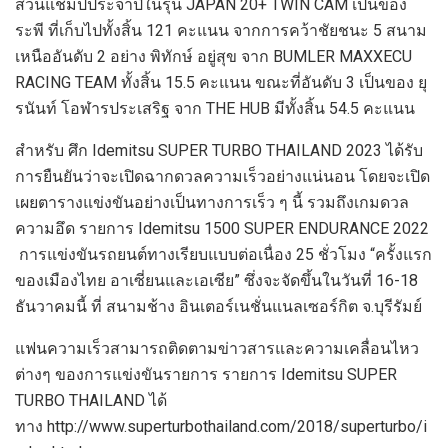
ส่วนแชมป์ประจำปีในรุ่น
JAPAN 20+ TWIN CAM
เป็นของ
ระพี ที่เก็บไปทั้งสิ้น
121
คะแนน จากการคว้าชัยชนะ
5
สนาม
เหนืออันดับ
2
อย่าง พิทักษ์ อยู่สุข จาก
BUMLER MAXXECU
RACING TEAM
ทั้งสิ้น
15.5
คะแนน ขณะที่อันดับ
3
เป็นของ ยุ
รนันท์ โอฬารประเสริฐ จาก
THE HUB
มีทั้งสิ้น
54.5
คะแนน
สำหรับ ศึก
Idemitsu SUPER TURBO THAILAND
2023
ได้รับ
การยืนยันว่าจะเปิดฉากดวลความเร็วอย่างแน่นอน โดยจะเปิด
เผยต
ารางแข่งขันอย่างเป็นทางการเร็ว ๆ นี้
รวมถึงเกมดวล
ความอึด
รายการ
Idemitsu
1500
SUPER ENDURANCE
2022
การแข่ง
ขันรถยนต์ทางเรียบแบบต่อเนื่อง
25
ชั่วโมง
“ครั้งแรก
ของเมืองไทย
อาเซี่ยนและเอเซีย”
ซึ่งจะจัดขึ้น
ใน
วันที่
16-18
ธันวาคม
นี้
ที่ สนามช้าง อินเตอร์เนชั่นแนลเซอร์กิต
จ.บุรีรัมย์
แฟนความเร็วสามารถติดตามข่าวสารและความเคลื่อนไหว
ต่างๆ ของการแข่งขันรายการ รายการ
Idemitsu SUPER
TURBO THAILAND
ได้
ทาง
http://www.superturbothailand.com/2018/superturbo/i