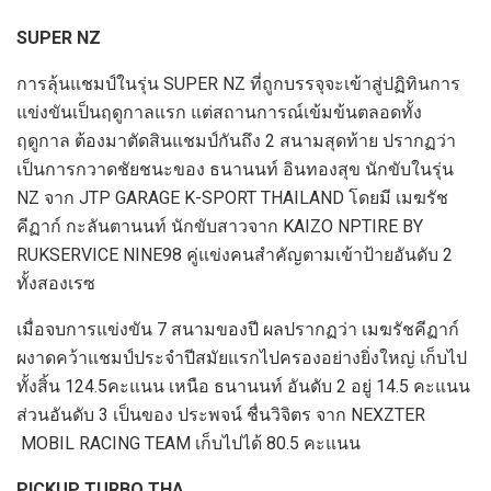
SUPER
NZ
การลุ้นแชมป์ในรุ่น
SUPER
NZ
ที่ถูกบร
ร
จ
จะเข้าสู่ปฏิทินการ
แข่งขันเป็นฤดูกาลแรก แต่สถานการณ์เข้มข้นตลอดทั้ง
ฤดูกาล ต้องมาตัดสินแชมป์กันถึง
2
สนามสุดท้าย ปรากฏว่า
เป็นการกวาดชัยชนะของ ธนานนท์ อินทองสุข นักขับในรุ่น
NZ
จาก
JTP GARAGE K-SPORT THAILAND
โดยมี เมฆรัช
คีฏาก์ กะลันตานนท์ นักขับสาวจาก
KAIZO NPTIRE BY
RUKSERVICE NINE98
คู่แข่งคนสำคัญตามเข้าป้ายอันดับ
2
ทั้งสองเรซ
เมื่อจบการแข่งขัน
7
สนามของปี ผลปรากฏว่า เมฆรัชคีฏาก์
ผงาดคว้าแชมป์ประจำปีสมัยแรกไปครองอย่างยิ่งใหญ่ เก็บไป
ทั้งสิ้น
124.5
คะแนน เหนือ ธนานนท์ อันดับ
2
อยู่
14.5
คะแนน
ส่วนอันดับ
3
เป็นของ ประพจน์ ชื่นวิจิตร จาก
NEXZTER
MOBIL RACING TEAM
เก็บไปได้
80.5
คะแนน
PICKUP TURBO THA