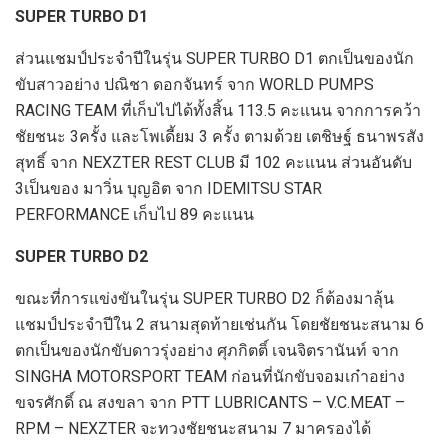
SUPER TURBO D1
ส่วนแชมป์ประจำปีในรุ่น
SUPER TURBO
D1
ตกเป็นของนัก
ขับสาวอย่าง ปณิชา ดอกจันทร์
จาก
WORLD PUMPS
RACING TEAM
ที่เก็บไปได้ทั้งสิ้น
113.5
คะแนน จากการคว้า
ชัยชนะ
3
ครั้ง
และโพเดี้ยม
3
ครั้ง ตามด้วย เตชิษฐ์ ธนาพรสัง
สุทธิ์ จาก
NEXZTER REST CLUB
มี
102
คะแนน
ส่วนอันดับ
3
เป็นของ มาวิ่น บุญอิต จาก
IDEMITSU STAR
PERFORMANCE
เก็บไป
89
คะแนน
SUPER TURBO
D2
ขณะที่การแข่งขันในรุ่น
SUPER TURBO
D2
ก็ต้องมาลุ้น
แชมป์ประจำปีใน
2
สนามสุดท้ายเช่นกัน
โดยชัยชนะสนาม
6
ตกเป็นของนักขับดาว
รุ่งอย่าง ศุภกิตติ
เจนจิตรานันท์ จาก
SINGHA MOTORSPORT TEAM
ก่อนที่นักขับจอมเก๋าอย่าง
ขจรศักดิ์ ณ สงขลา จาก
PTT LUBRICANTS – V.C.MEAT –
RPM – NEXZTER
จะ
ทวงชัยชนะสนาม
7
มาครองได้