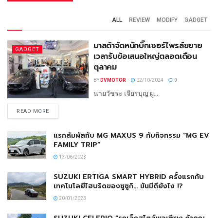
ALL
REVIEW
MODIFY
GADGET
มาสด้าจัดหนักบิ๊กเซอร์ไพรส์ขยาย
GADGET
เวลารับข้อเสนอใหญ่ตลอดเดือน
ตุลาคม
BY
DVMOTOR
02/10/2024
0
นายวัชระ เจียรบุญ ผู...
READ MORE
แรกสัมผัสกับ MG MAXUS 9 กับกิจกรรม “MG EV
FAMILY TRIP”
13/06/2023
SUZUKI ERTIGA SMART HYBRID ครั้งแรกกับ
เทคโนโลยีไฮบริดของซูซูกิ… มันมีดียังไง !?
20/01/2023