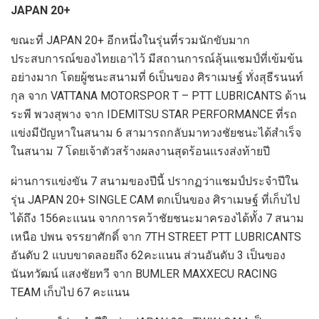
JAPAN
20+
ขณะที่
JAPAN
20+
อีกหนึ่งในรุ่นที่รวมนักขับมาก
ประสบการณ์ของไทยเอาไว้ มีสถานการณ์ลุ้นแชมป์ที่เข้มข้น
อย่างมาก โดยผู้ชนะสนามที่
6
เป็นของ ศิราเมษฐ์ ทั่งสุธีรนนท์
กุล จาก
VATTANA MOTORSPOR T
– PTT LUBRICANTS
ด้าน
ระพี พวงสุพาง จาก
IDEMITSU STAR PERFORMANCE
ที่รถ
แข่งมีปัญหาในสนาม
6
สามารถกลับมาทวงชัยชนะได้สำเร็จ
ในสนาม
7
โดยเจ้าตัวสร้างผลงานสุดร้อนแรงส่งท้ายปี
ผ่าน
การแข่งขัน
7
สนามของปีนี้ ปรากฏว่าแชมป์ประจำปีใน
รุ่น
JAPAN 20+ SINGLE CAM
ตกเป็นของ ศิราเมษฐ์ ที่เก็บไป
ได้ถึง
156
คะแนน จากการคว้าชัยชนะมาครองได้ทั้ง
7
สนาม
เหนือ ปพน จรรยาศักดิ์ จาก
7TH STREET PTT LUBRICANTS
อันดับ
2
แบบขาดลอยถึง
62
คะแนน ส่วนอันดับ
3
เป็นของ
นันทวัฒน์
แสงชัยทวี จาก
BUMLER MAXXECU RACING
TEAM
เก็บไป
67
คะแนน