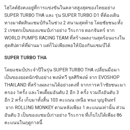
ไฮไลต์ยังคงอยู่ที่การแข่งขันในคลาสสูงสุดของไทยอย่าง
SUPER TURBO THA
และ รุ่น
SUPER TURBO
D1
ที่ต้องเดิน
ทางมาตัดสินแชมป์กันในช่วง
2
สนามสุดท้าย โดยชัยชนะทั้ง
2
เรซตกเป็นของแชมป์เก่าอย่าง
วีระกาจ ดอกจันทร์ จาก
WORLD PUMPS RACING TEAM
ที่สร้างผลงานสุดร้อนแรงใน
สุดสัปดาห์ที่ผ่านมา แต่ก็ไม่เพียงพอให้ป้องกันแชมป์ได้
SUPER TURBO THA
โดยแชมป์ประจำปีในรุ่น
SUPER TURBO THA
เปลี่ยนมือมา
เป็นของยอดนักขับอย่าง พงษ์ทวี
จุลศิริพงษ์ จาก
EVOSHOP
THAILAND
ที่สร้างผลงานได้อย่างคงที่ จากการคว้าชัยชนะมา
ครอง
1
ครั้ง
และโพเดี้ยมอันดับ
2
อีก
3
ครั้ง รวมถึงอันดับ
3
อีก
2
ครั้ง เก็บมาทั้งสิ้น
103
คะแนน เหนือ ทนง บุญจันทร์
จาก
ROLLING MONKEY
ตามหลังเพียง
1
คะแนนเท่านั้น ส่วน
อันดับ
3
เป็นของแชมป์เก่าอย่าง วีระกาจ ที่เก็บไปได้เพียง
86
คะแนนในฤดูกาลนี้