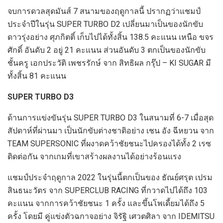
จบการดวลสุดมันส์
7
สนามของฤดูกาลนี้ ปรากฏว่าแชมป์
ประจำปีในรุ่น
SUPER TURBO
D2
เปลี่ยนมาเป็นของนักขับ
ดาวรุ่งอย่าง ศุภกิตติ์ เก็บไปได้ทั้งสิ้น
138.5
คะแนน เหนือ ขจร
ศักดิ์ อันดับ
2
อยู่
21
คะแนน ส่วนอันดับ
3
ตกเป็นของนักขับ
ชั้นครู เอกประวัติ เพชรรักษ์ จาก สิทธิผล กรุ๊ป –
KI SUGAR
มี
ทั้งสิ้น
81
คะแนน
SUPER TURBO
D3
ด้านการแข่งขัน
รุ่น
SUPER TURBO
D3
ในสนามที่
6-7
เมื่อสุด
สัปดาห์ที่ผ่านมา เป็นนักขับต่างชาติอย่าง เชน อัง ฉีหยวน จาก
TEAM SUPERSONIC
ที่ผงาดคว้าชัยชนะไปครองได้ทั้ง
2
เรซ
ติดต่อกัน จากเกมที่เขาสร้างผลงานได้อย่างร้อนแรง
แชมป์ประจำฤดูกาล
2022
ในรุ่นนี้ตกเป็นของ ธัณย์ศรุต เปรม
สินธนะวัตร จาก
SUPERCLUB RACING
ที่กวาดไปได้ถึง
103
คะแนน จากการคว้าชัยชนะ
1
ครั้ง และขึ้นโพเดี้ยมได้ถึง
5
ครั้ง โดยมี คู่แข่งตัวฉกาจอย่าง จิรัฐิ เศวตศิลา จาก
IDEMITSU