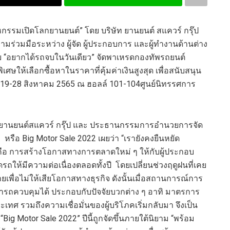
กรรมเปิดโลกยานยนต์
”
โดย บริษัท ยานยนต์
สแควร์ กรุ๊ป
ามร่วมมือระหว่าง ผู้จัด ผู้ประกอบการ และผู้ทำงานด้านต่า
ง
ย
“
อยากได้รถ
จบในวันเดียว
”
จัด
พาเหรดกองทัพรถยนต์
พิเศ
ษ
ให้เลือกซื้อ
หา
ในราคาที่คุ้มค่าเงินสูงสุด
เพื่อ
สนับสนุน
1
9-28
สิงหาคม
2565
ณ ฮอลล์
101-104
ศูนย์นิทรรศการ
ยานยนต์สแควร์ กรุ๊ป และ ประธานกร
รมการอำนวยการจัด
2
หรือ
Big Motor Sale 2022
เผยว่า
“
เรายังคงยืน
ห
ยัด
คือ การสร้างโอกาสทางการตลาดใหม่ ๆ ให้กับผู้ประกอบ
ดรถ
ให้มีความ
ต่อเนื่องตลอด
ทั้ง
ปี
โดย
เปลี่ยน
ช่วง
ฤดูฝนที่เคย
ยเพื่อไม่ให้
เ
สียโอกาสทางธุรกิจ
ดังนั้น
เมื่อ
สถานการณ์
การ
มารถควบคุมได้
ประกอบกับปัจจัยบวกต่า
ง ๆ อาทิ มาตรการ
ะเทศ
รวมถึง
ความเชื่อมั่นของผู้บริโภคเริ่มกลับมา
จึงเป็น
“
Big Motor Sale 2022
” ปีนี้
ถูกจัดขึ้น
ภายใต้นิยาม “พร้อม