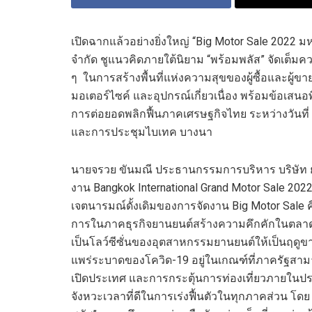
เปิดฉาก
แล้วอย่าง
ยิ่งใหญ่
“
Big Motor Sale
2022
มห
จำกัด
ชูแนวคิดภายใต้นิยาม
“พร้อมพลัส”
จัดเต็ม
คว
ๆ
ในการ
สร้าง
พื้นที่แห่ง
ความสุข
ของ
ผู้ซื้อและผู้ขา
มอเตอร์ไซค์
และอุปกรณ์เกี่ยวเนื่อง
พร้อม
ข้อเสนอ
การต่อยอดพลิกฟื้นภาคเศรษฐกิจไทย
ระหว่างวันที่
และการประชุมไบเทค บางนา
นายจรวย ขันมณี ประธานกรรมการบริหาร บริษัท 
งาน
Bangkok International Grand Motor Sale 202
เจตนารมณ์ดั้งเดิมของการจัดงาน
Big Motor Sale
การในภาคธุรกิจยานยนต์
สร้างความ
คึกคัก
ในตลา
เป็น
โลว์ซีซั่นของอุตสาหกรรมยานยนต์
ให้เป็นฤดูขา
แพร่ระบาดของ
โควิด-
19
อยู่ในเกณฑ์ที่ภาครัฐสา
เปิดประเทศ
และ
การกระตุ้นการ
ท่องเที่ยว
ภายในปร
จังหวะ
เวลา
ที่ดีในการ
เ
ร่งฟื้นตัวในทุกภาคส่วน
โดย