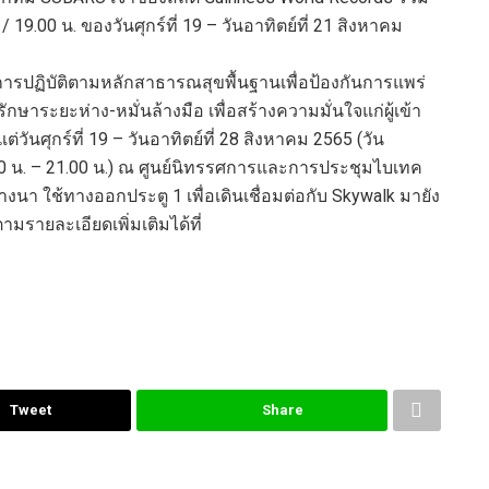
/ 19.00
น
.
ของ
วันศุกร์ที่
19 –
วันอาทิตย์ที่
21
สิงหาคม
การปฏิบัติตามหลัก
สาธาร
ณ
สุข
พื้นฐาน
เพื่อป้องกันการแพร่
รักษาระยะห่าง-หมั่นล้างมือ
เพื่อสร้างความมั่นใจแก่ผู้เข้า
งแต่วันศุกร์ที่
19 –
วันอาทิตย์ที่
28
สิงหาคม
2565 (
วัน
00
น. –
21.00
น.)
ณ ศูนย์นิทรรศการและการประชุมไบเทค
างนา
ใช้ทางออกประตู
1
เพื่อเดินเชื่อมต่อกับ
Skywalk
มายัง
ตามรายละเอียดเพิ่มเติมได้ที่
Tweet
Share