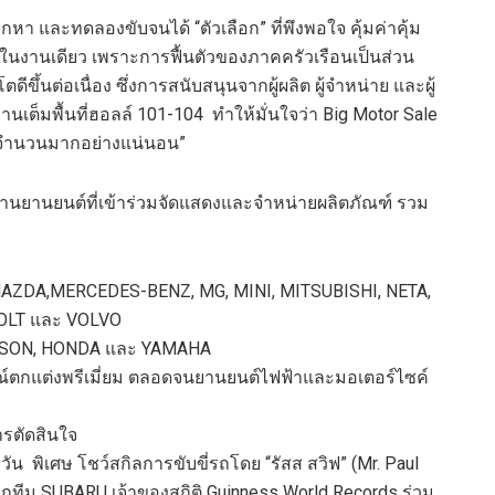
เลือกหา และทดลอง
ขับ
จนได้ “ตัวเล
ือก”
ที่พึงพอใจ
คุ้มค่าคุ้ม
งานเดียว เพราะการฟื้นตัวของภาคครัวเรือนเป็นส่วน
ีขึ้นต่อเนื่อง
ซึ่งการสนับสนุนจากผู้ผลิต ผู้จำหน่าย และผู้
านเต็มพื้นที่ฮอลล์
101-104
ทำให้มั่นใจว่า
Big Motor Sale
ป็นจำนวนมากอย่างแน่นอน”
้านยานยนต์
ที่เข้าร่วมจัดแสดงและจำหน่ายผลิตภัณฑ์
รวม
AZDA,
MERCEDES-BENZ,
MG
, MINI
,
MITSUBISHI,
NETA,
OLT
และ
VOLVO
SON,
HONDA
และ
YAMAHA
ตกแต่งพรีเมี่ยม
ตลอดจนยานยนต์ไฟฟ้าและมอเตอร์ไซค์
ารตัดสินใจ
กวัน พิเศษ
โชว์สกิลการขับขี่รถโดย “รัส
ส
สวิฟ” (
Mr. Paul
ากทีม
SUBARU
เจ้าของสถิติ
Guinness World Records
ร่วม