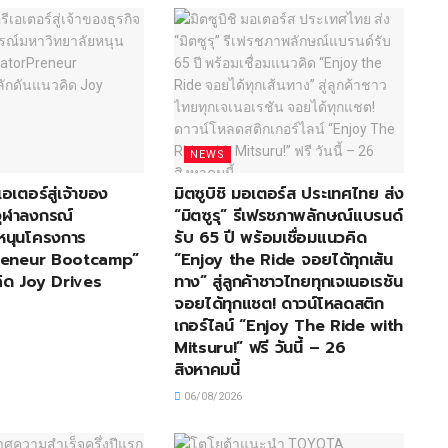
NEWS
เอเตอร์สู่เจ้าของ
มิตซูบิชิ มอเตอร์ส ประเทศไทย ส่ง
อจุฬาลงกรณ์
“มิตซูรุ” รีเฟรชภาพลักษณ์แบรนด์
หนุนโครงการ
รับ 65 ปี พร้อมเชื่อมแนวคิด
reneur Bootcamp”
“Enjoy the Ride จอยได้ทุกเส้น
ิด Joy Drives
ทาง” สู่ลูกค้าชาวไทยทุกเจเนอเรชัน
จอยได้ทุกแชต! ดาวน์โหลดสติก
เกอร์ไลน์ “Enjoy The Ride with
Mitsuru!” ฟรี วันนี้ – 26
สิงหาคมนี้
06/08/2026