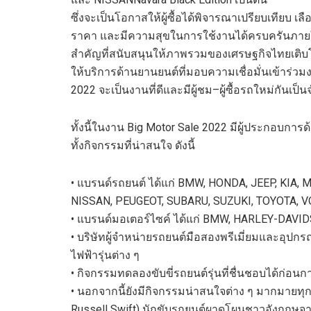
ซึ่งจะเป็นโอกาสให้ผู้ซื้อได้พิจารณาเปรียบเทียบ 
ราคา และมีความสุขในการใช้งานได้ครบครันภายใน
สำคัญที่สนับสนุนให้ภาพรวมของเศรษฐกิจไทยเติบโตด
ให้บริการด้านยานยนต์ที่มอบความเชื่อ
มั่
นเข้าร่วมง
2022
จะเป็นงานที่ดีและมีผู้ชม
–
ผู้ซื้อรถใหม่กันเ
ทั้งนี้ในงาน
Big Motor Sale 2022
มีผู้ประกอบการ
ด
ทั้งกิจกรรม
ที่
น่าสนใจ
ดังนี้
•
แบรนด์
รถยนต์ ได้แก่
BMW,
HONDA, JEEP, KIA,
M
NISSAN,
PEUGEOT,
SUBARU, SUZUKI, TOYOTA,
V
•
แบรนด์
มอเตอร์ไซค์
ได้แก่
BMW,
HARLEY-DAVID
•
บริษัท
ผู้
จำหน่ายรถ
ยน
ต
มือสอง
พรีเมี่ยม
และอุปกรณ์
ไฟฟ้ารุ่นต่าง
ๆ
•
กิจกรรม
ทดลองขับขี่รถยนต์รุ่นที่ชื่นชอบได้ก่อนก
•
นอกจากนี้ยังมีกิจกรรมน่าสนใจต่าง
ๆ มากมาย
ทุ
Russe
l
l Swift)
นักขับรถยนต์ผาดโผนชาวอังกฤษจ