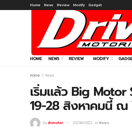
Home
News
Review
Modify
Gadget
HOME
NEWS
REVIEW
MODIFY
GADG
Home
News
เริ่มแล้ว Big Motor 
19-28 สิงหาคมนี้ ณ
by
dvmotor
20/08/2022
in
News