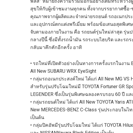
พลัส”
หมายถึงความร่วมมือกันอย่างเต็มที่ระหว่างผ
สุขให้กับผู้เข้าชมงานทุกคน
ทั้งจากบรรยากาศซื้อ-
คุณภาพ
จากผู้ผลิตและจำหน่ายรถยนต์ รถอเนกประ
และอุปก
รณ์ตกแต่งพรีเมี่ยม
พร้อม
ข้อเสนอ
สุด
พิเศษ
จับตามอง
ภายในงาน
คือ รถย
นต์
รุ่นใหม่
ล่าสุด
รุ่น
กลางปี
นี้
ซึ่งมีทั้งรถ
น้ำมัน
รถระบบ
ไฮบริด และ
รถร
กลับมาคึกคักอีกครั้ง
อาทิ
•
รถใหม่ที่เปิดตัว
อย่าง
เป็นทางการ
ครั้งแรก
ในงาน
All New S
UBARU
WRX EyeSight
•
กลุ่มรถอเนกประสงค์
ใหม่
ได้แก่
All New M
G VS H
สำหรับ
รุ่นปรับโฉมใหม่
มี
T
OYOTA
Fortuner GR Spo
LEGEN
DER
ซึ่งเป็นรุ่นพิเศษฉลองครบรอบ
60
ปี แ
•
กลุ่มรถยนต์
ใหม่
ได้แก่
All New T
OYOT
A
Yaris AT
New
M
ERCEDES-BENZ
C-Class
รุ่นประกอบในไท
เป็นต้น
•
กลุ่มปิ
ค
อัพ
มีรุ่นปรับโฉมใหม่
ได้แก่
T
OYOTA
Hilux
และ
N
ISSAN
Navara B
l
ack Edition
เป็นต้น