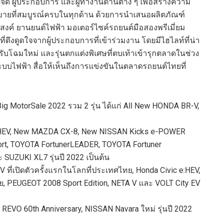
ู
้จัด ผู้ประกอบการ และผู้ทำงานด้านต่าง ๆ
เพื่อ
สร้างความ
ขายที่สมบูรณ์ครบในทุกด้า
น
ด้วยการนำเสนอผลิตภัณฑ์
สงค์ ยานยนต์ไฟฟ้า
มอเตอร์ไซค์
รถยนต์มือสองพรีเมี่ยม
ที่ดึงดูดใจ
จากผู้ประกอบการ
ที่เข้าร่วมงาน
โดยมีไฮไลท
ที่น่า
ปรับโฉมใหม่
และรุ่นตกแต่งพิเศษ
ที่
ตบเท้า
เข้า
รุกตลาดในช่
วง
ะบบ
ไฟฟ้า
สื่อให้เห็นถึงการแข่งขัน
ในตลาดรถยนต์ไทย
ที
Big Motor
Sale 20
22
รวม
2
รุ่น ได้แก่
All New H
ONDA
BR-V
,
EV,
New M
AZDA
CX-
8
, New N
ISSAN
K
icks
e-POWER
rt
,
T
OYOTA
Fortuner
LEADER
,
T
OYOTA
Fortune
r
ละ
S
UZUKI
XL7
รุ่นปี
2022
เป็นต้น
IV
ที่เปิดตัวครั้งแรกในโลกที่ประเทศไทย
, Honda Civic e:HEV
,
ย
,
P
EUGEOT
2008
Sport Editio
n,
N
ETA
V
และ
V
OLT
City E
V
 R
EVO
60
th Anniversary
,
N
ISSAN
Nava
ra
ใหม่ รุ่นปี
2022