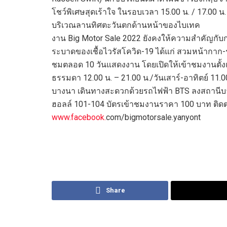
โชว์พิเศษสุดเร้าใจ ใน
รอบ
เวลา
15.00
น
.
/
17.00
น
.
บริเวณลานทิศตะวันตกด้านหน้าของไบเทค
งาน
Big
Motor Sale 2022
ยังคงให้ความสำคัญกับ
ระบาดของเชื้อไวรัสโควิด-
19
ได้แก่ สวมหน้ากาก-
ชมตลอด
10
วันแสดงงาน
โดยเปิดให้เข้าชมงาน
ตั้
ธรรมดา
12.00
น. –
21.00
น.
/
วันเสาร์-อาทิตย์
11.
บางนา เดินทางสะดวกด้วยรถไฟฟ้า
BTS
ลงสถานีบ
ฮอลล์
101-104
บัตรเข้าชมงานราคา
100
บาท
ติด
www.facebook.
com
/bigmotorsale
.ya
n
yont
Share