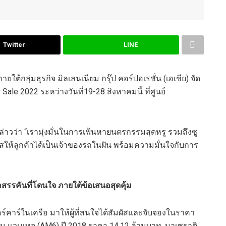
Twitter
LINE
ต้กลุ่มธุรกิจ มิลเลนเนียม กรุ๊ป คอร์ปอเรชั่น (เอเชีย) จัด
ale 2022 ระหว่างวันที่19-28 สิงหาคมนี้ ที่ศูนย์
 กล่าวว่า “เรามุ่งมั่นในการเฟ้นหายนตรกรรมสุดหรู รวมถึงซู
าสให้ลูกค้าได้เป็นเจ้าของรถในฝัน พร้อมความมั่นใจกับการ
สรรคันที่โดนใจ ภายใต้ข้อเสนอสุดคุ้ม
์คาร์ในเครือ มาให้ผู้ที่สนใจได้สัมผัสและจับจองในราคา
ิน แวนเทจ (AM6) ปี 2018 ราคา 14.12 ล้านบาท, มาเซราติ