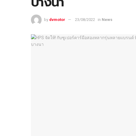
บางนา
by
dvmotor
23/08/2022
in
News