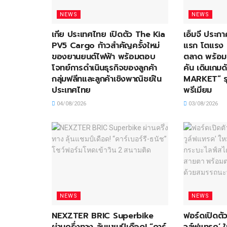
NEWS
NEWS
เกีย ประเทศไทย เปิดตัว The Kia
เอ็มจี ประกา
PV5 Cargo ก้าวสำคัญครั้งใหม่
แรก โตแรง 
ของยานยนต์ไฟฟ้า พร้อมตอบ
ตลาด พร้อม
โจทย์การดำเนินธุรกิจของลูกค้า
คัน เดินเกม
กลุ่มฟลีทและลูกค้าเชิงพาณิชย์ใน
MARKET” รุ
ประเทศไทย
พรีเมียม
04/08/2026
03/08/2026
NEWS
NEWS
NEXZTER BRIC Superbike
ฟอร์ดเปิดตัว
ผ่านครึ่งทาง ลุ้นแชมป์เดือด! “คาร์
วูล์ฟแทรค’ ใ