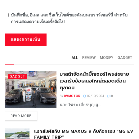
บันทึกชื่อ, อีเมล และชื่อเว็บไซต์ของฉันบนเบราว์เซอร์นี้ สำหรับ
การแสดงความเห็นครั้งถัดไป
ALL
REVIEW
MODIFY
GADGET
มาสด้าจัดหนักบิ๊กเซอร์ไพรส์ขยาย
GADGET
เวลารับข้อเสนอใหญ่ตลอดเดือน
ตุลาคม
BY
DVMOTOR
02/10/2024
0
นายวัชระ เจียรบุญ ผู...
READ MORE
แรกสัมผัสกับ MG MAXUS 9 กับกิจกรรม “MG EV
FAMILY TRIP”