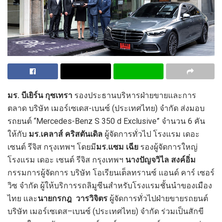
มร. บีเยิร์น กุซเทรา
รองประธานบริหารฝ่ายขายและการ
ตลาด บริษัท เมอร์เซเดส-เบนซ์ (ประเทศไทย) จำกัด ส่งมอบ
รถยนต์
“
Mercedes-Benz S 350 d Exclusive
” จำนวน
6
คัน
ให้กับ
มร.
เคลาส์ คริสตันเดิล
ผู้จัดการทั่วไป
โรงแรม เดอะ
เซนต์ รีจิส กรุงเทพฯ โดยมี
มร.แซม เฉีย
รองผู้จัดการใหญ่
โรงแรม เดอะ เซนต์ รีจิส กรุงเทพฯ
นางปัญจวิไล สงค์อิ่ม
กรรมการผู้จัดการ บริษัท โอเรียนเต็ลทรานซ์ แอนด์ คาร์ เซอร์
วิซ จำกัด ผู้ให้บริการรถลิมูซีนสำหรับโรงแรมชั้นนำของเมือง
ไทย และ
นายกรกฎ วารวิจิตร
ผู้จัดการทั่วไปฝ่ายขายรถยนต์
บริษัท เมอร์เซเดส
–
เบนซ์ (ประเทศไทย) จำกัด ร่วมเป็นสักขี