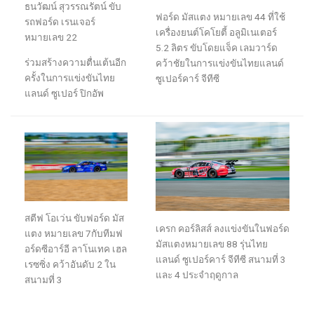
ธนวัฒน์
สุวรรณรัตน์
ขับ
ฟอร์ด
มัสแตง
หมายเลข
44
ที่ใช้
รถ
ฟอร์ด
เรนเจอร์
เครื่องยนต์โคโยตี้
อลูมิเนเตอร์
หมายเลข
22
5.2
ลิตร ขับโดย
แจ็ค
เลมวาร์ด
ร
วมสร้างความตื่นเต้นอีก
คว้าชัย
ใน
การแข่งขัน
ไทยแลนด์
ครั้งในการแข่งขันไทย
ซูเปอร์คาร์ จีทีซี
แลนด์ ซูเปอร์
ปิกอัพ
สตีฟ โอเว่น ขับ
ฟอร์ด
มัส
เครก คอร์ลิสส์ ลงแข่งขันในฟอร์ด
แตง
หมายเลข
7
กับทีมฟ
มัสแตงหมายเลข
88
รุ่นไทย
อร์ดซีอาร์อี ลาโนเทค เฮล
แลนด์ ซูเปอร์คาร์ จีทีซี สนามที่
3
เรซซิ่ง
คว้าอันดับ
2
ใน
และ
4
ประจำฤดูกาล
สนามที่
3