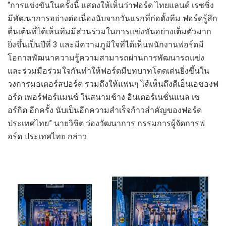
“
การแข่งขันใน
ครั้ง
นี้
แสดงให้เห็นว่า
ฟอร์ด
ไทยแลนด์ เรซซิ่ง
มีพัฒนาการ
อย่างต่อเนื่อ
ง
นับจากวันแรกที่ก่อตั้งทีม
ฟอร์ด
รู้สึก
ตื่นเต้นที่ได้เห็น
ทีม
มีส่วนร่วมในการแข่งขันอย่างเต็มตัว
มาก
ยิ่งขึ้น
เป็นปีที่
3
และมีความภูมิใจที่ได้เห็นพนักงานฟอร์ดมี
โอกาสพัฒนา
ความรู้ความสามารถผ่านการพัฒนารถแข่ง
และร่วมมือร่วมใจกันทำให้ฟอร์ด
มีบทบา
ท
โดดเด่นยิ่งขึ้นใน
วงการมอเตอร์สปอร์ต
รวม
ถึ
งให้
แฟนๆ
ได้
เห็นถึงดีเอ็นเอของฟ
อร์ด เพอร์ฟอร์แมนซ์
ในสนามช้าง อินเตอร์เนชั่นแนล เซ
อร์กิต
อีกครั้ง
นับเป็น
อีกความสำเร็จ
ก้าวสำคัญ
ของฟอร์ด
ประเทศไทย
”
นายวิชิต ว่องวัฒนาการ กรรมการผู้จัดการฟ
อร์ด ประเทศไทย
กล่าว