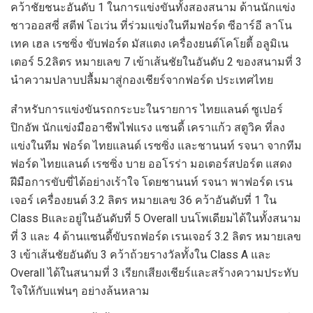
คว้าชัยชนะ
อันดับ
1
ในการแข่งขันทั้ง
สอง
สนาม
ด้านนักแข่ง
ชาวออสซี่ สตีฟ โอเว่น
ที่ร่วมแข่งในทีมฟอร์ด
ซีอาร์อี ลาโน
เทค เฮล เรซซิ่ง
ขับ
ฟอร์ด
มัสแตง
เครื่องยนต์โคโยตี้
อลูมิเน
เตอร์
5.2
ลิตร หมายเลข
7
เข้าเส้นชัยในอันดับ
2
ของสนามที่
3
นำความปลาบปลื้มมาสู่
กองเชียร์จากฟอร์ด ประเทศไทย
สำหรับ
การแข่งขันรถกระบะ
ในรายการ
ไทยแลนด์
ซูเปอร์
ปิกอัพ
นักแข่งมืออาชีพไฟแรง
แซนดี้ เคราแก้ว
สตูวิค
ที่ลง
แข่งในทีม ฟอร์ด ไทยแลนด์ เรซซิ่ง
และ
ชานนท์ รจนา
จาก
ทีม
ฟอร์ด
ไทยแลนด์
เรซซิ่ง
บาย
ออโรร่า
มอเตอร์สปอร์
ต
แสดง
ฝีมือการขับขี่
ได้อย่างเร้าใจ
โดย
ชานนท์ รจนา
พาฟอร์ด เรน
เจอร์
เครื่องยนต์
3.2
ลิตร
หมายเลข
36
คว้าอันดับที่
1
ใน
Class B
และ
อยู่ใน
อันดับที่
5
Overall
บนโพเดียม
ได้ในทั้งสนาม
ที่
3
และ
4
ด้านแซนดี้
ขับรถฟ
อร์ด
เรนเจอร์
3.2
ลิตร หมายเลข
3
เข้าเส้นชัยอันดับ
3
คว้าถ้วยรางวัลทั้งใน
Class A
และ
Overall
ได้ในสนามที่
3
เ
รียกเสียงเชียร์และสร้างความประทับ
ใจให้กับแฟนๆ อย่างล้นหลาม