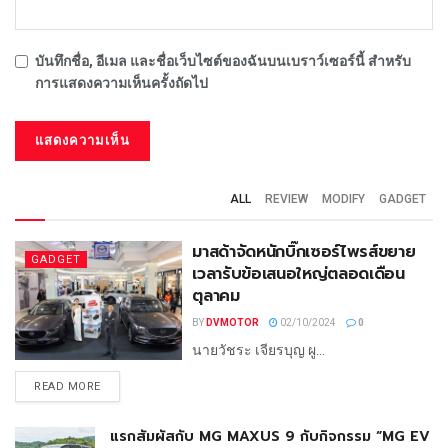
บันทึกชื่อ, อีเมล และชื่อเว็บไซต์ของฉันบนเบราว์เซอร์นี้ สำหรับ
การแสดงความเห็นครั้งถัดไป
ALL
REVIEW
MODIFY
GADGET
มาสด้าจัดหนักบิ๊กเซอร์ไพรส์ขยาย
GADGET
เวลารับข้อเสนอใหญ่ตลอดเดือน
ตุลาคม
BY
DVMOTOR
02/10/2024
0
นายวัชระ เจียรบุญ ผู...
READ MORE
แรกสัมผัสกับ MG MAXUS 9 กับกิจกรรม “MG EV