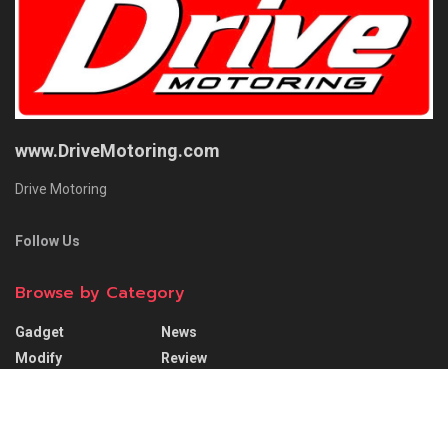
www.DriveMotoring.com
Drive Motoring
Follow Us
Browse by Category
Gadget
News
Modify
Review
Plugin Install
: Widget Tab Post needs JNews - View Counter to be
installed