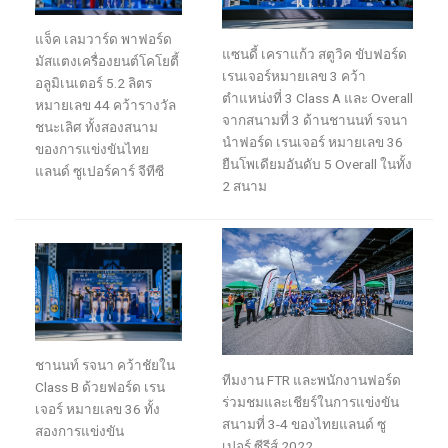
แจ็ค เลมวาร์ด
พา
ฟอร์ด
แซนดี้ เคราแก้ว สตูวิค ขับฟอร์ด
มัสแตง
เครื่องยนต์โคโยตี้
เรนเจอร์
หมายเลข
3
คว้า
อลูมิเนเตอร์
5.2
ลิตร
ตำแหน่งที่
3
Class A
และ
Overall
หมายเลข
44
คว้า
รางวัล
จากสนามที่
3
ด้านชานนท์ รจนา
ชนะเลิศ ทั้ง
สอง
สนาม
นำ
ฟอร์ด
เรนเจอร์
หมายเลข
36
ของการแข่งขันไทย
ยืนโพเดีย
ม
อันดับ
5
Overall
ในทั้ง
แลนด์ ซูเปอร์คาร์ จีทีซี
2
สนาม
ชานนท์ รจนา
คว้าชัยใน
ทีมงาน
FTR
และพนักงานฟอร์ด
Class B
ด้วย
ฟอร์ด
เรน
ร่วมชมและเชียร์ในการแข่งขัน
เจอร์
หมายเลข
36
ทั้ง
สนามที่
3-4
ของ
ไทยแลนด์
ซู
สองการแข่งขัน
เปอร์
ซีรีส์
2022