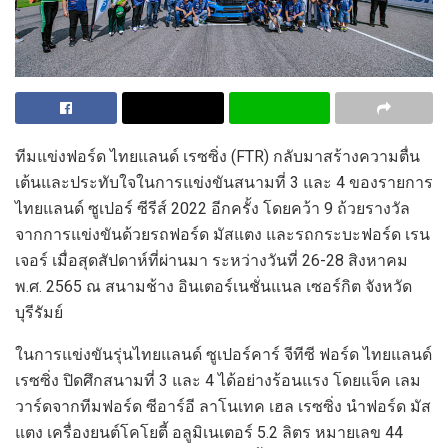
ทีมแข่งฟอร์ด ไทยแลนด์ เรซซิ่ง
(FTR)
กลับมาสร้างความตื่น
เต้น
และ
ประทับใจ
ในการแข
่งขันสนามที่
3
และ
4
ของ
รายการ
ไทยแลนด์
ซูเปอร์
ซีรีส์
2
02
2
อีกครั้ง
โดยคว้า
9
ถ้วยรางวัล
จากการแข่งขันด้วยรถฟอร์ด มัสแตง และรถกระบะฟอร์ด เรน
เจอร์
เมื่อสุดสัปดาห์ที่ผ่านมา ระหว่
าง
วันที่
26-28
สิงหาคม
พ.ศ.
2565
ณ
สนามช้าง อินเตอร์เนชั่นแนล เซอร์กิต จังหวัด
บุรีรัมย์
ใน
การแข่ง
ขัน
รุ่นไทยแลนด์ ซูเปอร์คาร์
จีทีซี
ฟอร์ด ไทยแลนด์
เรซซิ่ง
ปิดศึกสนามที่
3
และ
4
ได้อย่างร้อนแรง โดย
แจ็ค เลม
วาร์ด
จาก
ทีมฟอร์ด ซีอาร์อี ลาโนเทค เฮล เรซซิ่ง
นำ
ฟอร์ด มัส
แตง
เครื่องยนต์โคโยตี้
อลูมิเนเตอร์
5.2
ลิตร
หมายเลข
44