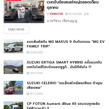
เวลารับข้อเสนอใหญ่ตลอดเดือน
ตุลาคม
BY
DVMOTOR
02/10/2024
0
นายวัชระ เจียรบุญ ผู...
READ MORE
แรกสัมผัสกับ MG MAXUS 9 กับกิจกรรม “MG EV
FAMILY TRIP”
13/06/2023
SUZUKI ERTIGA SMART HYBRID ครั้งแรกกับ
เทคโนโลยีไฮบริดของซูซูกิ… มันมีดียังไง !?
20/01/2023
SUZUKI CELERIO “รถเล็กสไตล์พอเพียง ถ้าคุณ
เพียงพอ”
29/11/2022
CP FOTON Aumark iBlue 85 รถบรรทุกพลัง
ไฟฟ้ามาแล้ว !!