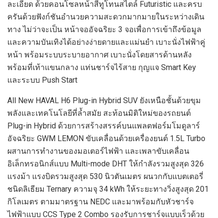
ละเอียด ด้วยคอนโซลหน้าสีทูโทนสไตล์ Futuristic และครบ
ครันด้วยฟังก์ชันอำนวยความสะดวกมากมายในระหว่างเดิน
ทาง ไม่ว่าจะเป็น หน้าจออัจฉริยะ 3 จอเพื่อการเข้าถึงข้อมูล
และความบันเทิงได้อย่างง่ายดายและแม่นยำ เบาะนั่งไฟฟ้าคู่
หน้า พร้อมระบบระบายอากาศ เบาะนั่งโดยสารด้านหลัง
พร้อมที่เท้าแขนกลาง แท่นชาร์จไร้สาย กุญแจ Smart Key
และระบบ Push Start
All New HAVAL H6 Plug-in Hybrid SUV ยังเหนือชั้นด้วยขุม
พลังและเทคโนโลยีที่ล้ำสมัย สะท้อนมิติใหม่ของรถยนต์
Plug-in Hybrid ด้วยการสร้างสรรค์บนแพลตฟอร์มโมดูลาร์
อัจฉริยะ GWM LEMON ขับเคลื่อนด้วยเครื่องยนต์ 1.5L Turbo
ผสานการทำงานของมอเตอร์ไฟฟ้า และเพลาขับเคลื่อน
อิเล็กทรอนิกส์แบบ Multi-mode DHT ให้กำลังรวมสูงสุด 326
แรงม้า แรงบิดรวมสูงสุด 530 นิวตันเมตร ผนวกกับแบตเตอรี่
ชนิดลิเธียม Ternary ความจุ 34 kWh ให้ระยะทางวิ่งสูงสุด 201
กิโลเมตร ตามมาตรฐาน NEDC และมาพร้อมกับหัวชาร์จ
ไฟฟ้าแบบ CCS Type 2 Combo รองรับการชาร์จแบบเร็วด้วย