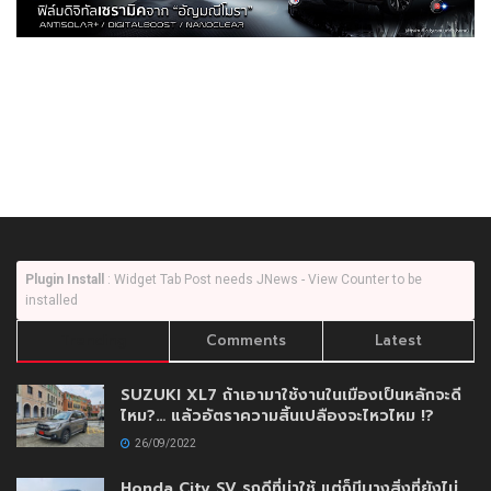
Plugin Install
: Widget Tab Post needs JNews - View Counter to be
installed
Trending
Comments
Latest
SUZUKI XL7 ถ้าเอามาใช้งานในเมืองเป็นหลักจะดี
ไหม?… แล้วอัตราความสิ้นเปลืองจะไหวไหม !?
26/09/2022
Honda City SV รถดีที่น่าใช้ แต่ก็มีบางสิ่งที่ยังไม่