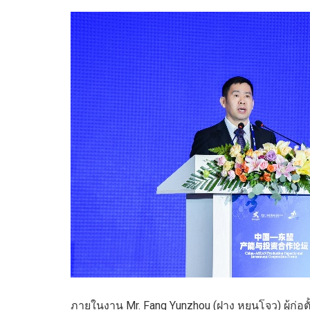
ภายในงาน
Mr. Fang
Yunzhou
(
ฝาง
หย
ุน
โจว
)
ผู้ก่