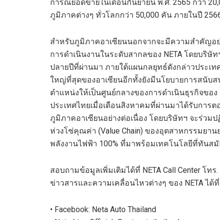
การณ์ยอดขายในเดือนกันยายน พ.ศ. 2565 กว่า 20,
ภูมิภาคต่างๆ ทั่วโลกกว่า 50,000 คัน
ภายในปี 256
สำหรับภูมิภาคอาเซียน
นอกจากจะ
มีความสำคัญอย
การดำเนินงานในระดับสากลของ
NETA
โดยบริษัทฯ
ปลายปีที่ผ่านมา
ภายใต้แผนกลยุทธ์ดังกล่าวประเทศ
ใหญ่ที่สุดของอาเซียน
อีกทั้งยังมีนโยบายการสนับ
ตำแหน่งให้เป็นศูนย์กลางของการดำเนินธุรกิจของ
ประเทศไทยเมื่อเดือนสิงหาคมที่ผ่านมาได้รับการตอ
ภูมิภาคอาเซียน
อย่างต่อเนื่อง
โดย
บริษัทฯ จะร่วมป
ห่วงโซ่คุณค่า
(Value Chain)
ของอุตสาหกรรมยานยน
พลังงานไฟฟ้า 100% ที่มาพร้อมเทคโนโลยีที่ทันสมั
สอบถามข้อมูลเพิ่มเติมได้ที่
NETA Call Center
โทร
ข่าวสารและความเคลื่อนไหวต่างๆ ของ
NETA
ได้ที่
•
Facebook
:
Neta
Auto
Thailand