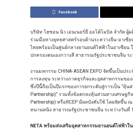
Facebook
บริษัท โฮซอน นิว เอนเนอร์ยี่ ออโต้โมบิล จำกัด ผ
ร่วมมือ
ทางยุทธศาสตร์
รอบด้าน
ระหว่างจีน-อาเซีย
ไทย
พร้อม
เป็นศูนย์กลาง
ยานยนต์ไฟฟ้าใน
อาเซียน
ปกครองตนเองกวาง
สี
สาธารณรัฐประชาชนจีน ระหว
งานมหกรรม
C
HINA
-ASEAN E
XPO
จัดขึ้น
เป็นประจ
การลงทุน
ระหว่าง
ภาคธุรกิจและอุตสาหกรรม
ของ
ซึ่ง
ปีนี้ถือเป็นปีแรกของการยกระดับสู่การเป็น
“
หุ้น
Partnership)”
รวมทั้งข้อ
ตกลงหุ้นส่วนทางเศรษฐกิจ
Partnership)
หรือ
RCEP
มีผลบังคับใช้ โด
ย
จัด
ขึ้น
หนานหนิง สาธารณรัฐประชาชนจีน
ระหว่างวันที่
NETA
พร้อมส่งเสริมอุตสาหกรรมยานยนต์
ไฟฟ้า
ใน