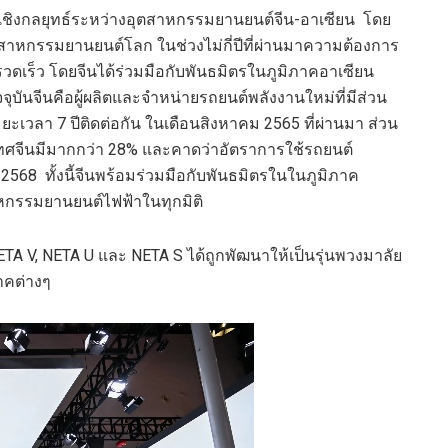
เชิงกลยุทธ์ระหว่างอุตสาหกรรมยานยนต์จีน-อาเซียน
โดย
อุตสาหกรรมยานยนต์โลก
ในช่วงไม่กี่ปีที่ผ่านมาความต้องการ
รวดเร็ว
โดยจีนได้ร่วมมือกับ
พันธมิตรในภูมิภาคอาเซียน
จจุบัน
จีนคือผู้ผลิตและจำหน่ายรถยนต์พลังงานใหม่ที่มีส่วน
ะเวลา 7 ปีติดต่อกัน ในเดือนสิงหาคม 2565 ที่ผ่านมา
ส่วน
ศจีนมีมา
ก
กว่า 28% และคาดว่าอัตราการใช้รถยนต์
ี 2568
ทั้งนี้
จีน
พร้อม
ร่วมมือ
กับ
พันธมิตรใน
ในภูมิภาค
สาหกรรมยานยนต์ไฟฟ้าในทุกมิติ
ETA V
,
NETA U
และ
NETA S
ได้ถูกพัฒนาให้เป็นรุ่น
พวง
ม
าลัย
าคต่างๆ