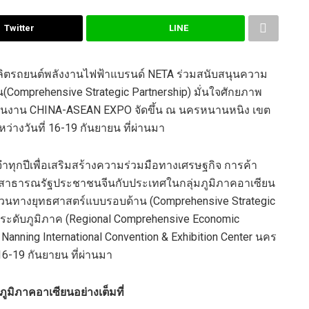
Twitter
LINE
ู้ผลิตรถยนต์พลังงานไฟฟ้าแบรนด์
NETA
ร่วมสนับสนุนความ
น
(
Comprehensive Strategic Partnership)
มั่น
ใจ
ศักยภาพ
ในงาน
C
HINA
-ASEAN E
XPO
จัดขึ้น ณ นครหนานหนิง เขต
่างวันที่
16-19
กันยายน ที่ผ่านมา
ำทุกปี
เพื่อเสริมสร้างความร่วมมือทางเศรษฐกิจ
การค้า
สาธารณรัฐประชาชนจีน
กับ
ประเทศในกลุ่ม
ภูมิภาคอาเซียน
ส่วนทางยุทธศาสต
ร์แบบรอบด้าน (
Comprehensive Strategic
ระดับภูมิภาค (
Regional Comprehensive Economic
ณ
Nanning International Convention & Exhibition Center
นคร
 16-19 กันยายน ที่ผ่านมา
ภูมิภาคอาเซียนอย่างเต็มที่