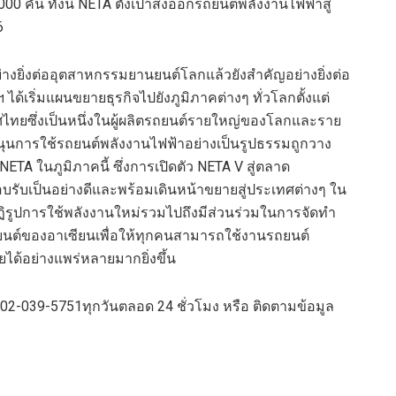
000 คัน
ทั้งนี้
NETA
ตั้งเป้าส่งออกรถยนต์พลังงานไฟฟ้าสู่
6
่างยิ่งต่ออุตสาหกรรมยานยนต์โลก
แล้วยัง
สำคัญอย่างยิ่งต่อ
 ได้เริ่มแผนขยายธุรกิจไปยังภูมิภาคต่างๆ ทั่วโลกตั้งแต่
ไทยซึ่งเป็นหนึ่งในผู้ผลิตรถยนต์รายใหญ่ของโลกและราย
สนุนการใช้รถยนต์พลังงานไฟฟ้าอย่างเป็นรูปธรรม
ถูกวาง
NETA
ในภูมิภาคนี้
ซึ่ง
การเปิดตัว
NETA V
สู่ตลาด
บรับเป็นอย่างดี
และ
พร้อมเดินหน้าขยายสู่ประเทศต่างๆ ใน
ฏิรูปการใช้พลังงานใหม่รวมไปถึงมีส่วนร่วมในการจัดทำ
ต์ของอาเซียนเพื่อให้ทุกคนสามารถใช้งานรถยนต์
ยได้อย่างแพร่หลายมากยิ่งขึ้น
. 02-039-5751
ทุกวันตลอด
24
ชั่วโมง หรือ ติดตามข้อมูล