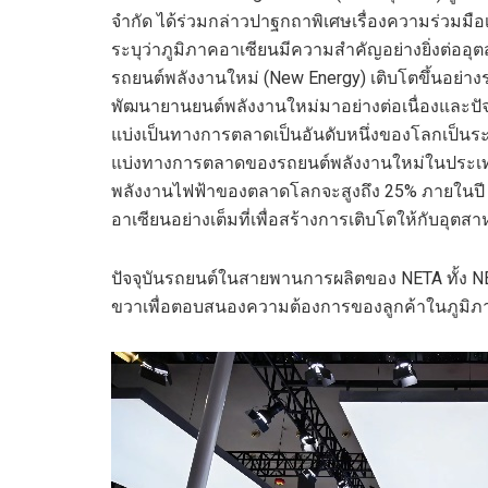
จำกัด
ได้
ร่วมกล่าวปาฐกถาพิเศษเรื่อง
ความร่วมมือ
ระบุว่า
ภูมิภาคอาเซียนมีความสำคัญอย่างยิ่งต่อ
รถยนต์พลังงานใหม่
(New Energy)
เติบโตขึ้นอย่าง
พัฒนายานยนต์พลังงาน
ใหม่มาอย่างต่อเนื่อง
และ
ปั
แบ่งเป็นทางการตลาดเป็นอันดับหนึ่งของโลกเป็นระย
แบ่งทางการตลาดของรถยนต์พลังงานใหม่ในประเท
พลังงานไฟฟ้าของตลาดโลกจะสูงถึง 25% ภายในป
อาเซียน
อย่างเต็มที่
เพื่อสร้างการเติบโตให้กับอุต
ปัจจุบันรถยนต์ในสายพานการผลิตของ
NETA
ทั้ง
N
ขวาเพื่อ
ตอบสนอง
ความต้องการ
ของลูกค้า
ในภูมิภ