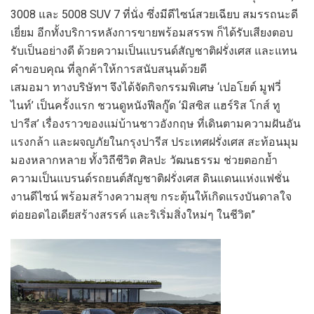
3008 และ 5008 SUV 7 ที่นั่ง ซึ่งมีดีไซน์สวยเฉียบ สมรรถนะดี
เยี่ยม อีกทั้งบริการหลังการขายพร้อมสรรพ ก็ได้รับเสียงตอบ
รับเป็นอย่างดี ด้วยความเป็นแบรนด์สัญชาติฝรั่งเศส และแทน
คำขอบคุณ ที่ลูกค้าให้การสนับสนุนด้วยดี
เสมอมา ทางบริษัทฯ จึงได้จัดกิจกรรมพิเศษ ‘เปอโยต์ มูฟวี่
ไนท์’ เป็นครั้งแรก ชวนดูหนังฟีลกู๊ด ‘มิสซิส แฮร์ริส โกส์ ทู
ปารีส’ เรื่องราวของแม่บ้านชาวอังกฤษ ที่เดินตามความฝันอัน
แรงกล้า และผจญภัยในกรุงปารีส ประเทศฝรั่งเศส สะท้อนมุม
มองหลากหลาย ทั้งวิถีชีวิต ศิลปะ วัฒนธรรม ช่วยตอกย้ำ
ความเป็นแบรนด์รถยนต์สัญชาติฝรั่งเศส ดินแดนแห่งแฟชั่น
งานดีไซน์ พร้อมสร้างความสุข กระตุ้นให้เกิดแรงบันดาลใจ
ต่อยอดไอเดียสร้างสรรค์ และริเริ่มสิ่งใหม่ๆ ในชีวิต”