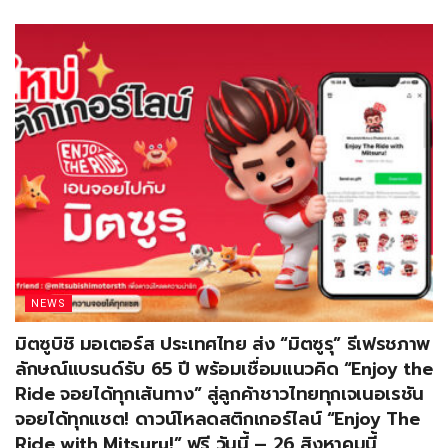
NEWS
มิตซูบิชิ มอเตอร์ส ประเทศไทย ส่ง “มิตซูรุ” รีเฟรชภาพ
ลักษณ์แบรนด์รับ 65 ปี พร้อมเชื่อมแนวคิด “Enjoy the
Ride จอยได้ทุกเส้นทาง” สู่ลูกค้าชาวไทยทุกเจเนอเรชัน
จอยได้ทุกแชต! ดาวน์โหลดสติกเกอร์ไลน์ “Enjoy The
Ride with Mitsuru!” ฟรี วันนี้ – 26 สิงหาคมนี้