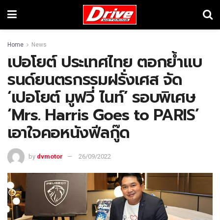
Home
News
เปอโยต์ ประเทศไทย ตอกย้ำแบ
รนด์ยนตรกรรมฝรั่งเศส จัด
‘เปอโยต์ มูฟวี่ ไนท์’ รอบพิเศษ
‘Mrs. Harris Goes to PARIS’
เอาใจคอหนังฟีลกู๊ด
by
dvmotor
26/09/2022