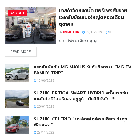
มาสด้าจัดหนักบิ๊กเซอร์ไพรส์ขยาย
GADGET
เวลารับข้อเสนอใหญ่ตลอดเดือน
ตุลาคม
BY
DVMOTOR
02/10/2024
0
นายวัชระ เจียรบุญ ผู...
READ MORE
แรกสัมผัสกับ MG MAXUS 9 กับกิจกรรม “MG EV
FAMILY TRIP”
13/06/2023
SUZUKI ERTIGA SMART HYBRID ครั้งแรกกับ
เทคโนโลยีไฮบริดของซูซูกิ… มันมีดียังไง !?
20/01/2023
SUZUKI CELERIO “รถเล็กสไตล์พอเพียง ถ้าคุณ
เพียงพอ”
29/11/2022