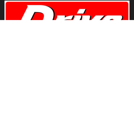
www.DriveMotoring.com
Drive Motoring
Follow Us
Browse by Category
Gadget
News
Modify
Review