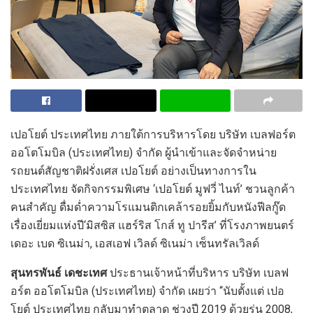
เปอโยต์ ประเทศไทย ภายใต้การบริหารโดย บริษัท เบลฟอร์ต
ออโตโมบิล (ประเทศไทย) จำกัด ผู้นำเข้าและจัดจำหน่าย
รถยนต์สัญชาติฝรั่งเศส เปอโยต์ อย่างเป็นทางการใน
ประเทศไทย จัดกิจกรรมพิเศษ ‘เปอโยต์ มูฟวี่ ไนท์’ ชวนลูกค้า
คนสำคัญ ดื่มด่ำความโรแมนติกเคล้ารอยยิ้มกับหนังฟีลกู๊ด
เรื่องเยี่ยมแห่งปี‘มิสซิส แฮร์ริส โกส์ ทู ปารีส’ ที่โรงภาพยนตร์
เดอะ เบด ซิเนม่า, เอสเอฟ เวิลด์ ซิเนม่า เซ็นทรัลเวิลด์
สุนทรพันธ์ เดชะเทศ
ประธานเจ้าหน้าที่บริหาร บริษัท เบลฟ
อร์ต ออโตโมบิล (ประเทศไทย) จำกัด เผยว่า “นับตั้งแต่ เปอ
โยต์ ประเทศไทย กลับมาทำตลาด ช่วงปี 2019 ด้วยรุ่น 2008,