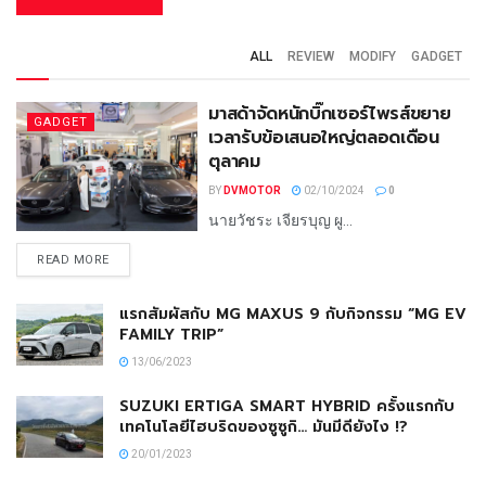
ALL
REVIEW
MODIFY
GADGET
มาสด้าจัดหนักบิ๊กเซอร์ไพรส์ขยาย
GADGET
เวลารับข้อเสนอใหญ่ตลอดเดือน
ตุลาคม
BY
DVMOTOR
02/10/2024
0
นายวัชระ เจียรบุญ ผู...
READ MORE
แรกสัมผัสกับ MG MAXUS 9 กับกิจกรรม “MG EV
FAMILY TRIP”
13/06/2023
SUZUKI ERTIGA SMART HYBRID ครั้งแรกกับ
เทคโนโลยีไฮบริดของซูซูกิ… มันมีดียังไง !?
20/01/2023