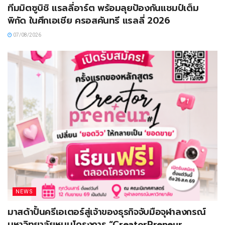
ทีมมิตซูบิชิ แรลลี่อาร์ต พร้อมลุยป้องกันแชมป์เต็ม
พิกัด ในศึกเอเชีย ครอสคันทรี แรลลี่ 2026
07/08/2026
NEWS
มาสด้าปั้นครีเอเตอร์สู่เจ้าของธุรกิจจับมือจุฬาลงกรณ์
มหาวิทยาลัยหนุนโครงการ “CreatorPreneur