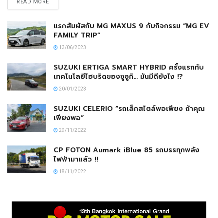
READ MORE
แรกสัมผัสกับ MG MAXUS 9 กับกิจกรรม “MG EV
FAMILY TRIP”
13/06/2023
SUZUKI ERTIGA SMART HYBRID ครั้งแรกกับ
เทคโนโลยีไฮบริดของซูซูกิ… มันมีดียังไง !?
20/01/2023
SUZUKI CELERIO “รถเล็กสไตล์พอเพียง ถ้าคุณ
เพียงพอ”
29/11/2022
CP FOTON Aumark iBlue 85 รถบรรทุกพลัง
ไฟฟ้ามาแล้ว !!
18/11/2022