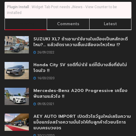
Plugin Install
: Widget Tab Post needs JNews - View Counter to be
installed
Trending
Comments
Latest
SUZUKI XL7 ถ้าเอามาใช้งานในเมืองเป็นหลักจะดี
ไหม?… แล้วอัตราความสิ้นเปลืองจะไหวไหม !?
26/09/2022
Honda City SV รถดีที่น่าใช้ แต่ก็มีบางสิ่งที่ยังไม่
โดนใจ !!
16/03/2020
Mercedes-Benz A200 Progressive เครื่อง
พันสามแล้วไง !!
09/05/2021
AEY AUTO IMPORT เปิดตัวโชว์รูมใหม่เสริมความ
แข็งแกร่งสร้างความมั่นใจให้กับลูกค้าด้วยบริการ
แบบครบวงจร
30/11/2020