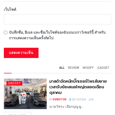
เว็บไซต์
บันทึกชื่อ, อีเมล และชื่อเว็บไซต์ของฉันบนเบราว์เซอร์นี้ สำหรับ
การแสดงความเห็นครั้งถัดไป
ALL
REVIEW
MODIFY
GADGET
มาสด้าจัดหนักบิ๊กเซอร์ไพรส์ขยาย
GADGET
เวลารับข้อเสนอใหญ่ตลอดเดือน
ตุลาคม
BY
DVMOTOR
02/10/2024
0
นายวัชระ เจียรบุญ ผู...