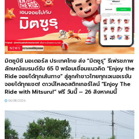
NEWS
มิตซูบิชิ มอเตอร์ส ประเทศไทย ส่ง “มิตซูรุ” รีเฟรชภาพ
ลักษณ์แบรนด์รับ 65 ปี พร้อมเชื่อมแนวคิด “Enjoy the
Ride จอยได้ทุกเส้นทาง” สู่ลูกค้าชาวไทยทุกเจเนอเรชัน
จอยได้ทุกแชต! ดาวน์โหลดสติกเกอร์ไลน์ “Enjoy The
Ride with Mitsuru!” ฟรี วันนี้ – 26 สิงหาคมนี้
06/08/2026