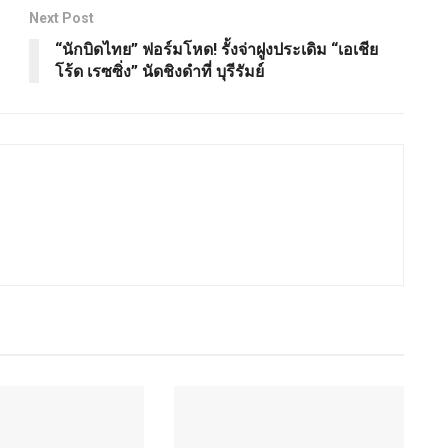
Next Post
“นักบิดไทย” ฟอร์มโหด! รั้งจ่าฝูงประเดิม “เอเชีย
โร้ด เรซซิ่ง” นัดชิงดำที่ บุรีรัมย์