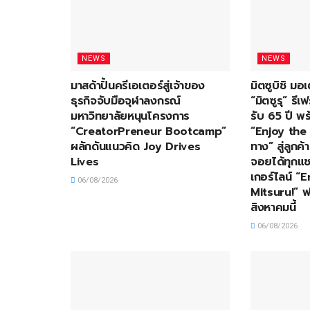
NEWS
NEWS
มาสด้าปั้นครีเอเตอร์สู่เจ้าของ
มิตซูบิชิ ม
ธุรกิจจับมือจุฬาลงกรณ์
“มิตซูรุ” ร
มหาวิทยาลัยหนุนโครงการ
รับ 65 ปี พร
“CreatorPreneur Bootcamp”
“Enjoy the 
ผลักดันแนวคิด Joy Drives
ทาง” สู่ลูกค
Lives
จอยได้ทุกแช
เกอร์ไลน์ “
06/08/2026
Mitsuru!” ฟร
สิงหาคมนี้
06/08/2026