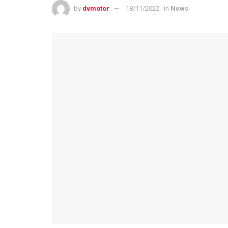
by
dvmotor
18/11/2022
in
News