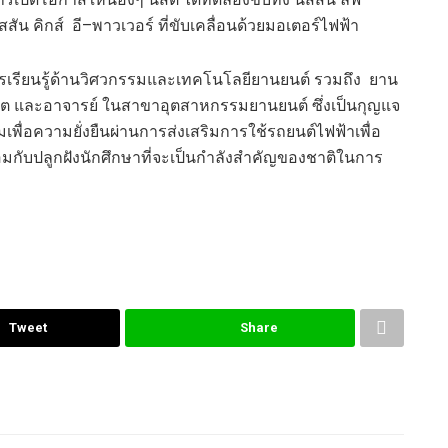
ิส
สัน คิก
ส์
อี
–
พาว
เวอร์
ที่ขับเคลื่อนด้วยมอเตอร์ไฟฟ้า
รเรียนรู้ด้านวิศวกรรมและเทคโนโลยียานยนต์
รวมถึง
ยาน
ิต
และ
อาจารย์
ใน
สาขา
อุตสาหกรรมยานยนต์
ซึ่งเป็นกุญแจ
เพื่อความยั่งยืน
ผ่านการส่งเสริมการใช้รถยนต์ไฟฟ้าเพื่อ
อมกับปลูกฝังนักศึกษาที่จะเป็นกำลังสำคัญของชาติในการ
Tweet
Share