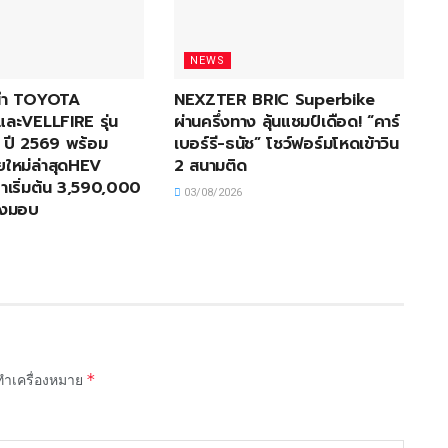
NEWS
ะนำ TOYOTA
NEXZTER BRIC Superbike
ะVELLFIRE รุ่น
ผ่านครึ่งทาง ลุ้นแชมป์เดือด! “คาร์
่ ปี 2569 พร้อม
เบอร์รี-ธนัช” โชว์ฟอร์มโหดเข้าวิน
อยใหม่ล่าสุดHEV
2 สนามติด
เริ่มต้น 3,590,000
03/08/2026
่งมอบ
*
กทำเครื่องหมาย