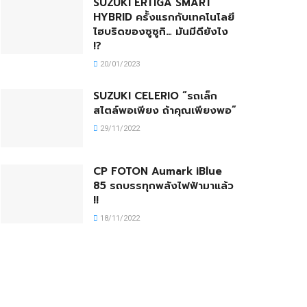
SUZUKI ERTIGA SMART
HYBRID ครั้งแรกกับเทคโนโลยี
ไฮบริดของซูซูกิ… มันมีดียังไง
!?
20/01/2023
SUZUKI CELERIO “รถเล็ก
สไตล์พอเพียง ถ้าคุณเพียงพอ”
29/11/2022
CP FOTON Aumark iBlue
85 รถบรรทุกพลังไฟฟ้ามาแล้ว
!!
18/11/2022