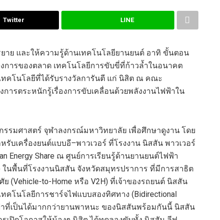
Twitter
LINE
รยาย
และ
ให้
ความรู้ด้านเทคโนโลยียานยนต์
อาทิ ขั้นตอน
้องการของตลาด
เทคโนโลยี
การขับขี่
ที่ก้าวล้ำในอนาคต
เทคโนโลยีที่ได้รับรางวัลการันตี
แก่ นิสิต
ณ
คณะ
างการตระหนักรู้เรื่องการขับเคลื่อนด้วยพลังงานไฟฟ้าใน
ศวกรรมศาสตร์
จุฬาลงกรณ์มหาวิทยาลัย
เพื่อศึกษาดูงาน
โดย
รับเครื่องยนต์แบบอี
–
พาว
เวอร์
ที่โรงงาน
นิส
สัน
พาว
เวอร์
an Energy Share
ณ
ศูนย์การเรียนรู้ด้าน
ยานยนต์ไฟฟ้า
)
ในพื้นที่โรงงาน
นิส
สัน จังหวัดสมุทรปราการ
ที่มีการ
สาธิต
าศัย
(
Vehicle-to-
Home
หรือ
V
2
H
)
ที่
เจ้าของรถยนต์
นิส
สัน
้เทคโนโลยีการชาร์จไฟแบบสอง
ทิศ
ทาง
(
Bidirectional
าที่เป็นได้มากกว่ายานพาหนะ
ของ
นิส
สัน
พร้อมกันนี้
นิส
สัน
าร
เปิดโอกาสให้
น้องๆ
นิสิต ได้ทดลองขับ
ทั้ง
นิส
สัน ลีฟ