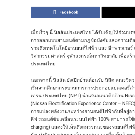
Facebook
เมื่อเร็วๆ นี้
นิส
สัน
ประเทศไทย
ได้
รับเชิญ
ให้ร่วมบ
ร
การออกแบบยานยนต์ตามกฎข้อบังคับและความต
รวมถึงเทคโนโลยี
ยานยนต์ไฟฟ้า
และ
อี
–
พาว
เวอร์
วิศวกรรมศาสตร์
จุฬาลงกรณ์มหาวิทยาลัย
เพื่อสร้
ประเทศไทย
นอกจากนี้
นิส
สัน
ยัง
เปิดบ้านต้อนรับ นิสิต คณะวิ
เริ่ม
จาก
ศึกษากระบวนการการ
ประกอบแบตเตอรี่สำห
เทรน
ประเทศไทย
(
NPT)
นำเสนอ
แนวคิด
ด้าน
Niss
(
Nissan Electrification Experience Center –
NEEC
การแปลงพลังงานระหว่างยานยนต์ไฟฟ้ากับ
ที่อยู่อ
ลีฟ
รถยนต์ขับเคลื่อนระบบไฟฟ้า
100
%
สามารถ
ใช
charg
ing
)
แสดงให้เห็นถึงสมรรถนะ
ของรถยนต์ไฟฟ้
ยัง
แบ่งปันประสบการณ์
ความสนุก
และตื่นเต้น
ด้วยก