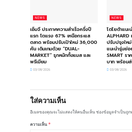
NEWS
NEWS
เอ็มจี ประกาศความสำเร็จครึ่งปี
โตโยต้าแน
แรก โตแรง 67% เหนือกระแส
ALPHARD แล
ตลาด พร้อมปรับเป้าใหม่ 36,000
ปรับปรุงใหม
คัน เดินเกมด้วย “DUAL-
แนะนำรุ่นย่
MARKET” รุกหนักทั้งแมส และ
SMART ราคา
พรีเมียม
บาท พร้อมส
03/08/2026
03/08/2026
ใส่ความเห็น
อีเมลของคุณจะไม่แสดงให้คนอื่นเห็น
ช่องข้อมูลจำเป็นถู
*
ความเห็น