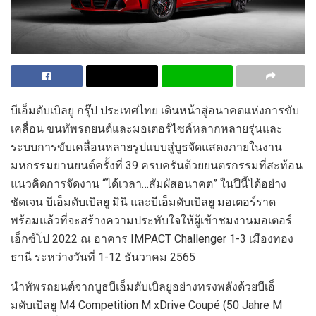
บีเอ็มดับเบิลยู
กรุ๊ป
ประเทศไทย
เดินหน้าสู่อนาคตแห่งการขับ
เคลื่อน ขนทัพ
รถยนต์และมอเตอร์ไซค์
หลากหลายรุ่น
และ
ระบบการขับเคลื่อน
หลายรูปแบบสู่บูธจัดแสดงภายในงาน
มหกรรมยานยนต์ครั้งที่ 39
ครบครันด้วยยนตรกรรมที่สะท้อน
แนวคิดการจัดงาน “ได้เวลา…สัมผัสอนาคต” ในปีนี้ได้อย่าง
ชัดเจน
บีเอ็มดับเบิลยู มินิ และบีเอ็มดับเบิลยู มอเตอร์ราด
พร้อมแล้วที่จะสร้างความประทับใจให้ผู้
เข้า
ชม
งาน
มอเตอร์
เอ็กซ์โป
202
2
ณ อาคาร
IMPACT Challenger
1-3 เมืองทอง
ธานี
ระหว่างวันที่
1-12
ธันวาคม
2565
นำทัพรถยนต์จาก
บูธบีเอ็มดับเบิลยูอย่างทรงพลังด้วยบีเอ็
มดับเบิลยู
M
4
Competition M xDrive Coupé (
50
Jahre M