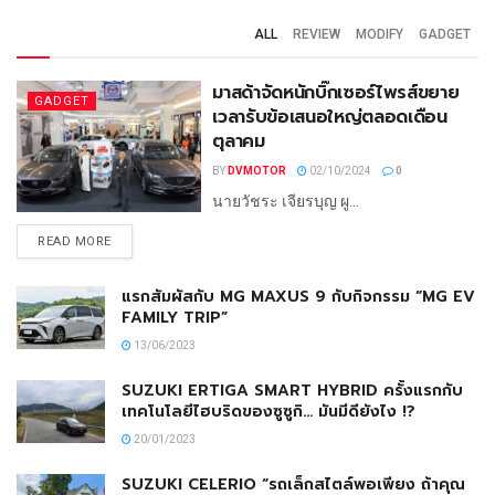
ALL
REVIEW
MODIFY
GADGET
มาสด้าจัดหนักบิ๊กเซอร์ไพรส์ขยาย
GADGET
เวลารับข้อเสนอใหญ่ตลอดเดือน
ตุลาคม
BY
DVMOTOR
02/10/2024
0
นายวัชระ เจียรบุญ ผู...
READ MORE
แรกสัมผัสกับ MG MAXUS 9 กับกิจกรรม “MG EV
FAMILY TRIP”
13/06/2023
SUZUKI ERTIGA SMART HYBRID ครั้งแรกกับ
เทคโนโลยีไฮบริดของซูซูกิ… มันมีดียังไง !?
20/01/2023
SUZUKI CELERIO “รถเล็กสไตล์พอเพียง ถ้าคุณ