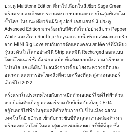
ประตู
Multitone Edition
ที่
มาให้เลือก
ใน
สีเขียว
Sage Green
พร้อม
รายละเอียดการตกแต่งภายนอกและภายใน
สุดพิเศษ
ไม่
ซ้ำใคร
ในขณะเดียวกันมินิ คูเปอร์ เอส แฮทช์ 3 ประตู
Advanced Edition
มาพร้อมกับสีตัวถังใหม่อย่างสีขาว
Pepper
White
และสีเทา
Rooftop Grey
นอกจากนี้
พร้อมส่งต่อ
ความรัก
จาก
MINI Big Love
พบกับการจัดแสดงคอนเซปต์คาร์ที่มีเพียง
รุ่นละคันในโลกอย่างมินิ
Strip
และมินิ
Recharged
ออกแบบ
โดยดีไซเนอร์ชื่อดัง พอล สมิธ
ที่
แสดงออกถึง
ความ
‘
เรียบง่าย
โปร่งใส
และ
ยั่งยืน
’
ไปจนถึงการเชื่อมโยงระหว่างอดีตและ
อนาคต และการ
อัพไซคลิ่งที่ครบเครื่องที่สุด
สู่งานมอเตอร์
เอ็กซ์โป 2022
ครั้งแรกในประเทศไทยกับการเปิดตัวมอเตอร์ไซค์ไฟฟ
้า
ล้วน
จากบีเอ็มดับเบิลยู มอเตอร์ราด
กับบีเอ็มดับเบิลยู
CE
04
สกู๊ตเตอร์ไฟฟ้าในอุดมคติสำหรับการขับขี่ในเมือง
ผสาน
เทคโนโลยี
e
D
rive
เข้ากับการขับขี่
ที่สนุกสนานคล่องตัว
มา
พร้อมเทคโนโลยี
ใหม่ล่าสุด
และเซลล์แบตเตอรี่
ที่ดีที่สุด ซึ่ง