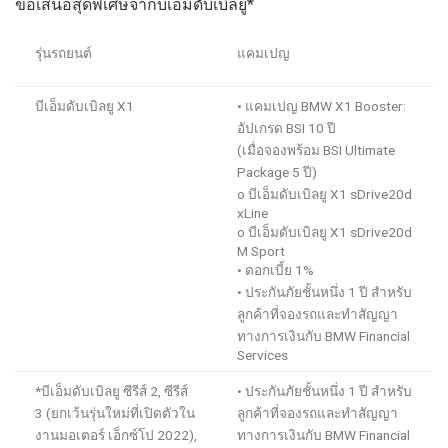
ข้อเสนอสุดพิเศษ
จากบีเอ็มดับเบิลยู
*
รุ่นรถยนต์
แคมเปญ
บ
ีเอ็มดับเบิลยู
X1
•
แคมเปญ
BMW X1 Booster
:
อัปเกรด
BSI
10 ปี
(เมื่อจองพร้อม
BSI Ultimate
Package
5 ปี
)
o
บีเอ็มดับเบิลยู
X1 sDrive20d
xLine
o
บีเอ็มดับเบิลยู
X1 sDrive20d
M Sport
•
ดอกเบี้ย
1%
•
ประกันภัยชั้นหนึ่ง
1
ปี
สำหรับ
ลูกค้าที่จองรถและทำสัญญา
ทางการเงินกับ
BMW Financial
Services
*
บีเอ็มดับเบิลยู ซีรีส์
2
,
ซีรีส์
•
ประกันภัยชั้นหนึ่ง
1
ปี
สำหรับ
3
(
ยกเว้นรุ่น
ใหม่
ที่เปิดตัวใน
ลูกค้าที่จองรถและทำสัญญา
งานมอเตอร์ เอ็กซ์โป 2022
),
ทางการเงินกับ
BMW Financial