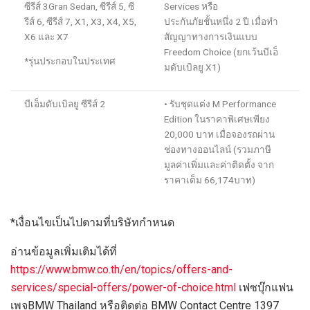
ซีรีส์
3
Gran Sedan,
ซีรีส์
5
,
ซี
Services
หรือ
รีส์
6
,
ซีรีส์
7
, X1, X3, X4, X5,
ประกันภัยชั้นหนึ่ง
2
ปี เมื่อทำ
X6
และ
X7
สัญ
ญาทางการเงินแบบ
Freedom Choice
(ยกเว้น
บีเอ็
*รุ่นประกอบในประเทศ
มดับเบิลยู
X1
)
บีเอ็มดับเบิลยู ซีรีส์
2
•
รับชุดแต่ง
M Performance
Edition
ในราคาพิเศษเพียง
20,000
บาท
เมื่อจองรถผ่าน
ช่องทางออนไลน์
(
รวมภาษี
มูลค่าเพิ่มและค่าติดตั้ง จาก
ราคาเต็ม
66,174
บาท)
*
เงื่อนไขเป็นไปตามที่บริษัทกำหนด
อ่านข้อมูลเพิ่มเติม
ได้ที่
https://www.bmw.co.th/en/topics/offers-and-
services/special-offers/power-of-choice.html
เฟซบุ๊กแฟน
เพจ
BMW Thailand
หรือติดต่อ
BMW Contact Centre
1397