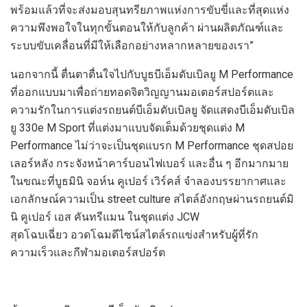
พร้อมแล้วที่
จะ
ส่งมอบ
สุนทรียภาพแห่งการขับขี่
และที่สุดแห่ง
ความพึงพอใจในทุกขั้นตอนให้กับลูกค้า ผ่าน
ผลิตภัณฑ์และ
ระบบขับเคลื่อนที่มีให้เลือกอย่างหลากหลายของเรา
”
นอกจากนี้
ตื่นตาตื่นใจไป
กับบูธบีเอ็มดับเบิลยู
M Performance
ที่ออกแบบมาเพื่อถ่ายทอดจิตวิญญานมอเตอร์สปอร์ต
และ
ความรักในการแต่งรถยนต์บีเอ็มดับเบิลยู จัดแสดงบีเอ็มดับเบิล
ยู 330
e M Sport
ที่แต่งมาแบบจัดเต็มด้วยชุดแต่ง
M
Performance
ไม่ว่าจะเป็นชุดแบรก
M Performance
ชุดสปอย
เลอร์หลัง กระจังหน้าคาร์บอนไฟเบอร์ และ
อื่น ๆ อีกมากมาย
ในขณะที่
บูธ
มินิ
จอห์น คูเปอร์ เวิร์คส์
จำลองบรรยากาศและ
เอกลักษณ์
ความเป็น
street culture
สไตล์อังกฤษ
ผ่านรถยนต์มิ
นิ คูเปอร์ เอส คันทรีแมน
ในชุดแต่ง
JCW
สุดโฉบเฉี่ยว อวดโฉมดีไซน์
สไตล์รถแข่ง
สำหรับผู้ที่รัก
ความเร็วและกีฬามอเตอร์สปอร์ต