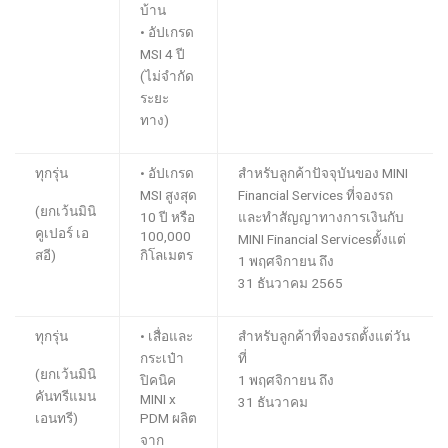
บ้าน
•
อัปเกรด
MSI
4 ปี
(ไม่จำกัด
ระยะ
ทาง)
ทุกรุ่น
•
อัปเกรด
สำหรับลูกค้าปัจจุบ
น
ของ
MINI
MSI
สูงสุด
Financial Services
ที่
จอง
รถ
(ยกเว้นมินิ
10 ปี
หรือ
และทำสัญญา
ทางการเงิน
กับ
คูเปอร์ เอ
100,000
MINI Financial Services
ตั้งแต่
สอี)
กิโลเมตร
1 พฤศจิกายน ถึง
31 ธันวาคม 2565
ทุกรุ่น
•
เสื่อและ
สำหรับลูกค้าที่
จอง
รถตั้งแต่วัน
กระเป๋า
ที่
(ยกเว้นมินิ
ปิคนิค
1
พฤศจิกายน
ถึง
คันทรีแมน
MINI x
31 ธันวาคม
เอนทรี)
PDM
ผลิต
จาก