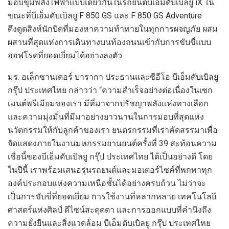
มอบขุมพลังไฟฟ้าแบบเดียวกันในรถยนต์บีเอ็มดับเบิลยู
iX
ใน
ขณะที่บีเอ็มดับเบิลยู
F
850
GS
และ
F
850
GS Adventure
ดึงดูดสิงห์นักบิดที่มองหาความท้าทายในทุก
การผจญภัย
ผสม
ผสานที่สุดแห่งการเดินทางบนท้องถนน
เข้ากับ
การขับขี่แบบ
ออฟโรดที่ยอดเยี่ยม
ได้อย่างลงตัว
มร. อเล็กซานเดอร์ บารากา ประธานและซีอีโอ บีเอ็มดับเบิลยู
กรุ๊ป ประเทศไทย กล่าวว่า
“
ความสำเร็จอย่างต่อเนื่องในเซก
เมนต์พรีเมียมของเรา
มีที่มาจากปรัชญาพลังแห่งทางเลือก
และ
ความมุ่งมั่น
ที่มีมาอย่างยาวนานในการมอบที่สุดแห่ง
นวัตกรรมให้กับลูกค้าของเรา
ยนตรกรรม
ที่เรา
คัดสรรมาเพื่อ
จัดแสดงภายในงานมหกรรมยานยนต์ครั้งที่ 39
สะท้อนความ
เชื่อนี้ของบีเอ็มดับเบิลยู กรุ๊ป ประเทศไทย ได้เป็นอย่างดี
โดย
ในปีนี้ เราพร้อมเสนอรุ่นรถยนต์และมอเตอร์ไซค์
ที่พกพาทุก
องค์ประกอบแห่งความ
เหนือชั้นได้อย่างค
ร
บถ้วน ไม่ว่าจะ
เป็น
การขับขี่ที่ยอดเยี่ยม การใช้งานที่หลากหลาย เทคโนโลยี
ศาสตร์แห่งศิลป์ ดีไซน์สะดุดตา
และการออกแบบที่คำนึงถึง
ความยั่งยืน
และสิ่งแวดล้อม บีเอ็มดับเบิลยู กรุ๊ป ประเทศไทย