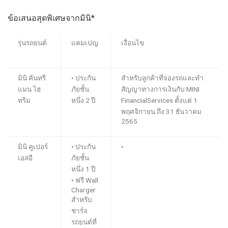
ข้อเสนอสุดพิเศษจากมินิ
*
รุ่นรถยนต์
แคมเปญ
เงื่อนไข
มินิ คันทรี
•
ประกัน
สำหรับลูกค้าที่จองรถและทำ
แมน ไฮ
ภัยชั้น
สัญญา
ทางการเงิน
กับ
MINI
ทริม
หนึ่ง
2
ปี
Financial
Services
ตั้งแต่ 1
พฤศจิกายน ถึง 31 ธันวาคม
2565
ม
ินิ คูเปอร์
•
ประกัน
•
เอสอี
ภัยชั้น
หนึ่ง 1 ปี
•
ฟรี
Wall
Charger
สำหรับ
ชาร์จ
รถยนต์
ที่