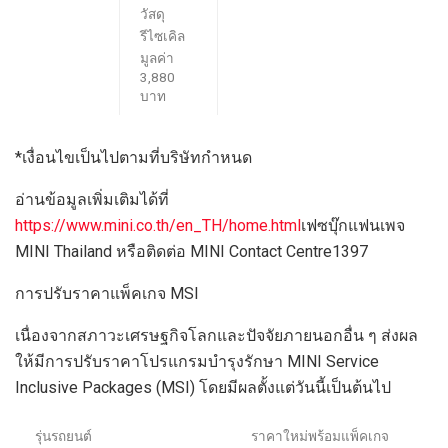
วัสดุ
รีไซเคิล
มูลค่า
3,880
บาท
*
เงื่อนไขเป็นไปตามที่บริษัทกำหนด
อ่าน
ข้อมูลเพิ่มเติมได้ที่
https://www.mini.co.th/en_TH/home.html
เฟ
ซ
บุ๊
ก
แฟนเพจ
MINI Thailand
หรือติดต่อ
MINI Contact Centre
1397
การปรับราคาแพ็คเกจ
MSI
เนื่องจากส
ภาวะเศรษฐกิจโลก
และปัจจัยภายนอกอื่น
ๆ
ส่งผล
ให้มีการปรับราคาโปรแกรมบำรุงรักษา
MINI Service
Inclusive Packages (MSI)
โดยมีผล
ตั้งแต่
วันนี้เป็น
ต้นไป
รุ่นรถยนต์
ราคาใหม่พร้อมแพ็คเกจ