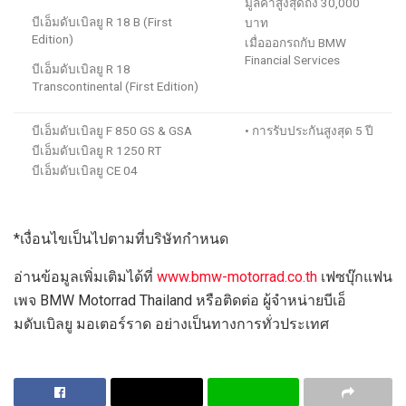
มูลค่าสูงสุดถึง
3
0,000
บีเอ็มดับเบิลยู
R 18 B (First
บาท
Edition)
เมื่อออกรถกับ
BMW
Financial Services
บีเอ็มดับเบิลยู
R 18
Transcontinental (First Edition)
บีเอ็มดับเบิลยู
F 850 GS & GSA
•
การรับประกัน
สูงสุด
5
ปี
บีเอ็มดับเบิลยู
R 1250 RT
บีเอ็มดับเบิลยู
CE
04
*
เงื่อนไขเป็นไปตามที่บริษัทกำหนด
อ่านข้อมูลเพิ่มเติมได้ที่
www.bmw-motorrad.co.th
เฟซบุ๊กแฟน
เพจ
BMW Motorrad
Thailand
หรือติดต่อ
ผู้จำหน่ายบีเอ็
มดับเบิลยู มอเตอร์ราด
อย่างเป็นทางการ
ทั่วประเทศ