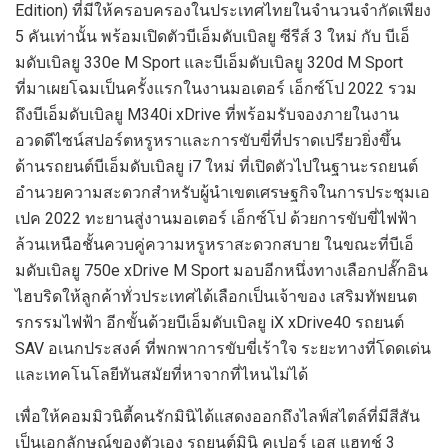
Edition)
ที่มีให้ครอบครองในประเทศไทยในจำนวนจำกัดเพียง
5
คันเท่านั้น
พร้อม
เปิดตัว
บีเอ็มดับเบิลยู ซีรีส์
3
ใหม่
กับ
บีเอ็
มดับเบิลยู 330
e M Sport
และบีเอ็มดับเบิลยู 320
d M Sport
ที่มาเผยโฉมเป็นครั้งแรก
ในงานมอเตอร์ เอ็กซ์โป 2022
รวม
ถึง
บีเอ็มดับเบิลยู
M
340
i xDrive
ที่พร้อมรับจองภายในงาน
อวดดีไซน์สปอร์ตหรูหราและการขับขี่ที่ปราดเปรียวยิ่งขึ้น
ด้าน
รถยนต์บีเอ็มดับเบิลยู
i7
ใหม่ ที่
เปิดตัวไป
ในฐานะ
รถยนต์
อำนวยความสะดวก
สำหรับ
ผู้นำเขตเศรษฐกิจในการประชุม
เอ
เปค
2022
ทะยานสู่
งานมอเตอร์ เอ็กซ์โป
ด้วย
การขับขี่ไฟฟ้า
ล้วนเหนือชั้นควบคู่
ความหรูหราสะดวกสบาย
ในขณะที่บีเอ็
มดับเบิลยู 750
e xDrive M Sport
มอบอีกหนึ่งทางเลือกปลั๊กอิน
ไฮบริดให้ลูกค้าทั่วประเทศได้เลือกเป็นเจ้าของ
เสริมทัพ
ยนต
รกรรมไฟฟ้า
อีกขั้นด้วยบีเอ็มดับเบิลยู
iX xDrive
40
รถยนต์
SAV
อเนกประสงค์
ที่พกพาการ
ขับขี่เร้าใจ ระยะทาง
ที่โดดเด่น
และเทคโนโลยีท
ันสมัยที่หาจากที่ไหนไม่ได้
เพื่อ
ให้คอมมิวนิตี้
คนรักมินิได้แสดงออกถึงไลฟ์สไตล์
ที่มีสีสัน
เป็นเอกลักษณ์
ของตัวเอง
รถยนต์
มินิ คูเปอร์ เอส แฮทช์ 3