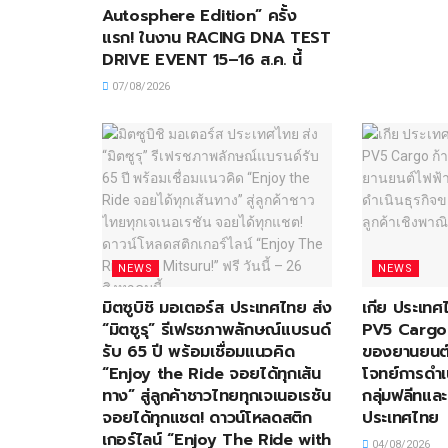
Autosphere Edition” ครั้ง
แรก! ในงาน RACING DNA TEST
DRIVE EVENT 15–16 ส.ค. นี้
07/08/2026
NEWS
NEWS
มิตซูบิชิ มอเตอร์ส ประเทศไทย ส่ง
เกีย ประเทศ
“มิตซูรุ” รีเฟรชภาพลักษณ์แบรนด์
PV5 Cargo ก
รับ 65 ปี พร้อมเชื่อมแนวคิด
ของยานยนต์
“Enjoy the Ride จอยได้ทุกเส้น
โจทย์การดำเ
ทาง” สู่ลูกค้าชาวไทยทุกเจเนอเรชัน
กลุ่มฟลีทและ
จอยได้ทุกแชต! ดาวน์โหลดสติก
ประเทศไทย
เกอร์ไลน์ “Enjoy The Ride with
04/08/2026