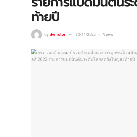
รายการแบดมินตันระด
ท้ายปี
by
dvmotor
30/11/2022
in
News