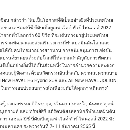
ยน กล่าวว่า “นับเป็นโอกาสที่ดีเป็นอย่างยิ่งที่ประเทศไทย
่าง เอชเอสบีซี บีดับเบิ้ลยูเอฟ เวิลด์ ทัวร์ ไฟนอลส์ 2022
นำจากทั่วโลกกว่า 60 ชีวิต ที่จะเดินทางมาสู่ประเทศไทย
ึ่งในการร่วมพัฒนาและส่งเสริมวงการกีฬาแบดมินตันโลกและ
ามสุขให้กับคนไทยมาอย่างยาวนาน การสนับสนุนการแข่งขัน
นะแบรนด์ยานยนต์ระดับโลกที่ให้ความสำคัญกับการพัฒนา
นดีเป็นอย่างยิ่งที่ได้เป็นส่วนหนึ่งในการอำนวยความสะดวก
ทศและผู้จัดงาน ด้วยนวัตกรรมอันล้ำสมัย ความสะดวกสบาย
l New HAVAL H6 Hybrid SUV และ All New HAVAL JOLION
หนึ่งในการมอบประสบการณ์เหนือระดับให้ทุกการเดินทาง”
งพันธุ์, จงกลพรรณ กิติธรากุล, รวินดา ประจงใจ, นันทกาญจน์
เคราะห์ และ ทรัพย์สิรี แต้รัตนชัย เหล่านักกีฬาแบดมินตัน
 เอชเอสบีซี บีดับเบิ้ลยูเอฟ เวิลด์ ทัวร์ ไฟนอลส์ 2022 ซึ่ง
เทพมหานคร ระหว่างวันที่ 7- 11 ธันวาคม 2565 นี้