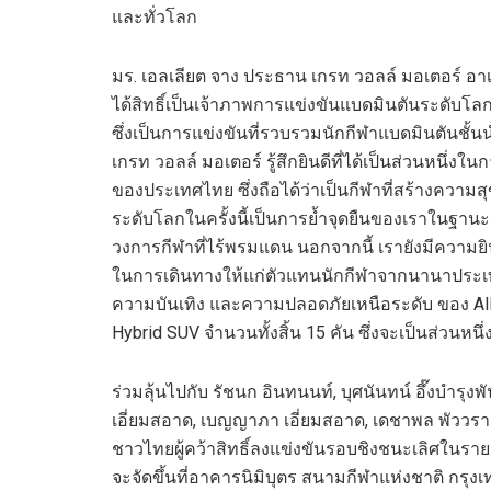
และทั่วโลก
มร. เอลเลียต จาง ประธาน เกรท วอลล์ มอเตอร์ อาเซี
ได้สิทธิ์เป็นเจ้าภาพการแข่งขันแบดมินตันระดับโลกอย
ซึ่งเป็นการแข่งขันที่รวบรวมนักกีฬาแบดมินตันชั้น
เกรท วอลล์ มอเตอร์ รู้สึกยินดีที่ได้เป็นส่วนหน
ของประเทศไทย ซึ่งถือได้ว่าเป็นกีฬาที่สร้างคว
ระดับโลกในครั้งนี้เป็นการย้ำจุดยืนของเราในฐา
วงการกีฬาที่ไร้พรมแดน นอกจากนี้ เรายังมีความยิ
ในการเดินทางให้แก่ตัวแทนนักกีฬาจากนานาประเ
ความบันเทิง และความปลอดภัยเหนือระดับ ของ Al
Hybrid SUV จำนวนทั้งสิ้น 15 คัน ซึ่งจะเป็นส่วน
ร่วมลุ้นไปกับ รัชนก อินทนนท์, บุศนันทน์ อึ๊งบำรุ
เอี่ยมสอาด, เบญญาภา เอี่ยมสอาด, เดชาพล พัววรานุ
ชาวไทยผู้คว้าสิทธิ์ลงแข่งขันรอบชิงชนะเลิศในรายการ
จะจัดขึ้นที่อาคารนิมิบุตร สนามกีฬาแห่งชาติ กรุง