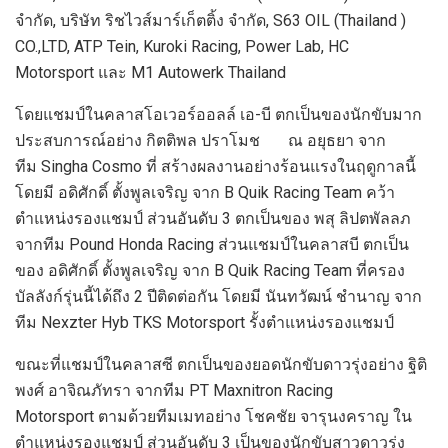
จำกัด
,
บริษัท ริชไวส์มาร์เก็ตติ้ง จำกัด
, S
63
OIL (Thailand )
CO.,LTD, ATP Tein, Kuroki Racing, Power Lab, HC
Motorsport
และ
M
1
Autowerk Thailand
โดยแชมป์ในคลาสโอเวอร์ออลล์ เอ-บี ตกเป็นของนักขับมาก
ประสบการณ์อย่าง กิตติพล ปราโมช
ณ อยุธยา จาก
ทีม
Singha Cosmo
ที่ สร้างผลงานอย่างร้อนแรงในฤดูกาลนี้
โดยมี อดิศักดิ์ ตั้งพูลเจริญ จาก
B Quik Racing Team
คว้า
ตำแหน่งรองแชมป์ ส่วนอันดับ 3 ตกเป็นของ พสุ ลิปตพัลลภ
จากทีม
Pound Honda Racing
ส่วนแชมป์ในคลาสบี ตกเป็น
ของ อดิศักดิ์ ตั้งพูลเจริญ จาก
B Quik Racing Team
ที่ครอง
บัลลังก์รุ่นนี้ได้ถึง 2 ปีติดต่อกัน โดยมี นันทวัฒน์ ชำนาญ จาก
ทีม
Nexzter Hyb TKS Motorsport
รั้งตำแหน่งรองแชมป์
ขณะที่แชมป์ในคลาสซี ตกเป็นของยอดนักขับดาวรุ่งอย่าง ฐิติ
พงศ์ อาจิณภัทรา จากทีม
PT Maxnitron Racing
Motorsport
ตามด้วยทีมเมทอย่าง โชคชัย จารุนงคราญ ใน
ตำแหน่งรองแชมป์ ส่วนอันดับ 3 เป็นของนักขับสาวดาวรุ่ง