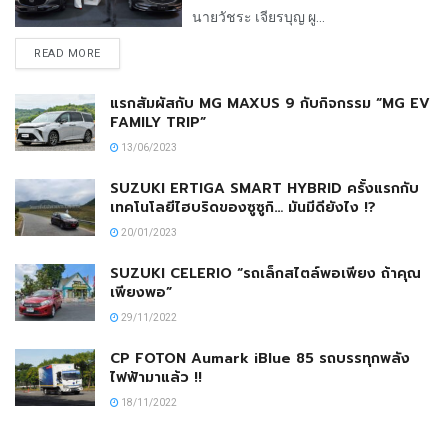
นายวัชระ เจียรบุญ ผู...
READ MORE
แรกสัมผัสกับ MG MAXUS 9 กับกิจกรรม “MG EV
FAMILY TRIP”
13/06/2023
SUZUKI ERTIGA SMART HYBRID ครั้งแรกกับ
เทคโนโลยีไฮบริดของซูซูกิ… มันมีดียังไง !?
20/01/2023
SUZUKI CELERIO “รถเล็กสไตล์พอเพียง ถ้าคุณ
เพียงพอ”
29/11/2022
CP FOTON Aumark iBlue 85 รถบรรทุกพลัง
ไฟฟ้ามาแล้ว !!
18/11/2022