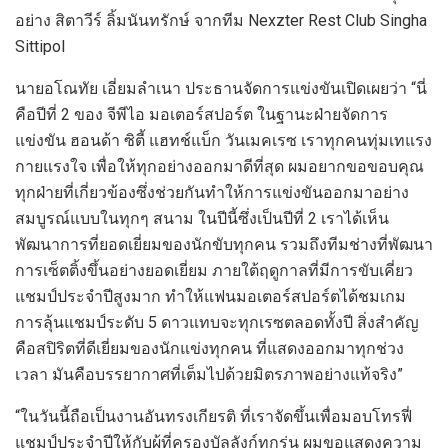
อย่าง สิตาวีร์ ลิ้มนันทรักษ์ จากทีม
Nexzter Rest Club Singha
Sittipol
นายอโณทัย เอี่ยมลำเนา ประธานจัดการแข่งขันเปิดเผยว่า “นี่
คือปีที่ 2 ของ จีพีไอ มอเตอร์สปอร์ต ในฐานะฝ่ายจัดการ
แข่งขัน ฮอนด้า ซิตี้ แฮทช์แบ็ก วันเมคเรซ เราทุกคนทุ่มเทแรง
กายแรงใจ เพื่อให้ทุกอย่างออกมาดีที่สุด ผมอยากขอขอบคุณ
ทุกฝ่ายที่เกี่ยวข้องซึ่งช่วยกันทำให้การแข่งขันออกมาอย่าง
สมบูรณ์แบบในทุกๆ สนาม ในปีนี้ซึ่งเป็นปีที่ 2 เราได้เห็น
พัฒนาการที่ยอดเยี่ยมของนักขับทุกคน รวมถึงทีมช่างที่พัฒนา
การเซ็ตติ้งขึ้นอย่างยอดเยี่ยม ภายใต้ฤดูกาลที่มีการขับเคี่ยว
แชมป์ประจำปีสูงมาก ทำให้แฟนมอเตอร์สปอร์ตได้ชมเกม
การลุ้นแชมป์ระดับ 5 ดาวแทบจะทุกเรซตลอดทั้งปี สิ่งสำคัญ
คือสปิริตที่ดีเยี่ยมของนักแข่งทุกคน ที่แสดงออกมาทุกช่วง
เวลา มันคือบรรยากาศที่เต็มไปด้วยมิตรภาพอย่างแท้จริง”
“ในวันนี้ถือเป็นงานอันทรงเกียรติ ที่เราจัดขึ้นเพื่อมอบโทรฟี่
แชมป์ประจำปีให้กับผู้ที่ครองบัลลังก์ทุกรุ่น ผมขอแสดงความ