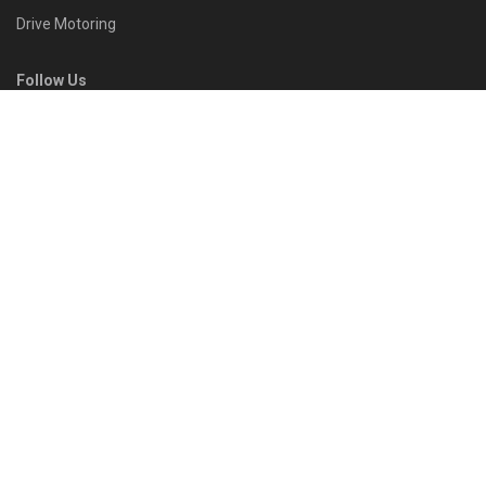
Drive Motoring
Follow Us
Browse by Category
Gadget
News
Modify
Review
Plugin Install
: Widget Tab Post needs JNews - View Counter to be
installed
Trending
Comments
Latest
SUZUKI XL7 ถ้าเอามาใช้งานในเมืองเป็นหลักจะดี
ไหม?… แล้วอัตราความสิ้นเปลืองจะไหวไหม !?
26/09/2022
Honda City SV รถดีที่น่าใช้ แต่ก็มีบางสิ่งที่ยังไม่