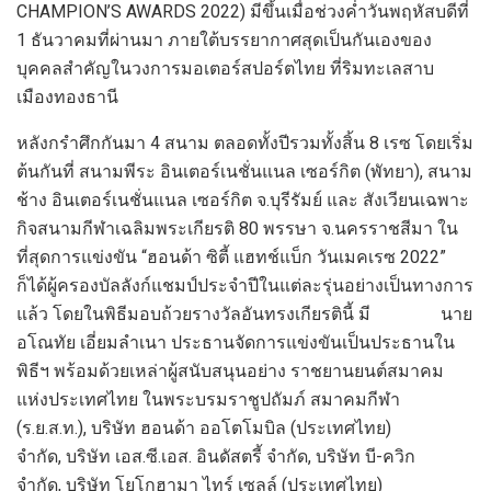
CHAMPION’S AWARDS
2022) มีขึ้นเมื่อช่วงค่ำวันพฤหัสบดีที่
1 ธันวาคมที่ผ่านมา ภายใต้บรรยากาศสุดเป็นกันเองของ
บุคคลสำคัญในวงการมอเตอร์สปอร์ตไทย ที่ริมทะเลสาบ
เมืองทองธานี
หลังกรำศึกกันมา 4 สนาม ตลอดทั้งปีรวมทั้งสิ้น 8 เรซ โดยเริ่ม
ต้นกันที่ สนามพีระ อินเตอร์เนชั่นแนล เซอร์กิต (พัทยา)
,
สนาม
ช้าง อินเตอร์เนชั่นแนล เซอร์กิต จ.บุรีรัมย์ และ สังเวียนเฉพาะ
กิจสนามกีฬาเฉลิมพระเกียรติ 80 พรรษา จ.นครราชสีมา ใน
ที่สุดการแข่งขัน “ฮอนด้า ซิตี้ แฮทช์แบ็ก วันเมคเรซ 2022”
ก็ได้ผู้ครองบัลลังก์แชมป์ประจำปีในแต่ละรุ่นอย่างเป็นทางการ
แล้ว โดยในพิธีมอบถ้วยรางวัลอันทรงเกียรตินี้ มี
นาย
อโณทัย เอี่ยมลำเนา ประธานจัดการแข่งขันเป็นประธานใน
พิธีฯ
พร้อมด้วยเหล่าผู้สนับสนุนอย่าง ราชยานยนต์สมาคม
แห่งประเทศไทย ในพระบรมราชูปถัมภ์ สมาคมกีฬา
(ร.ย.ส.ท.)
,
บริษัท ฮอนด้า ออโตโมบิล (ประเทศไทย)
จำกัด
,
บริษัท เอส.ซี.เอส. อินดัสตรี้ จำกัด
,
บริษัท บี-ควิก
จำกัด
,
บริษัท โยโกฮามา ไทร์ เซลล์ (ประเทศไทย)