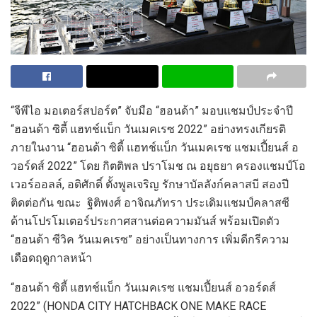
“จีพีไอ มอเตอร์สปอร์ต” จับมือ “ฮอนด้า”​ มอบแชมป์ประจำปี
“ฮอนด้า ซิตี้ แฮทช์แบ็ก วันเมคเรซ 2022” อย่างทรงเกียรติ
ภายในงาน “ฮอนด้า ซิตี้ แฮทช์แบ็ก วันเมคเรซ แชมเปี้ยนส์ อ
วอร์ดส์ 2022” โดย กิตติพล ปราโมช ณ อยุธยา ครองแชมป์โอ
เวอร์ออลล์
,
อดิศักดิ์ ตั้งพูลเจริญ รักษาบัลลังก์คลาสบี สองปี
ติดต่อกัน ขณะ
ฐิติพงศ์ อาจิณภัทรา ประเดิมแชมป์คลาสซี
ด้านโปรโมเตอร์ประกาศสานต่อความมันส์ พร้อมเปิดตัว
“ฮอนด้า ซีวิค วันเมคเรซ” อย่างเป็นทางการ เพิ่มดีกรีความ
เดือดฤดูกาลหน้า
“ฮอนด้า ซิตี้ แฮทช์แบ็ก วันเมคเรซ แชมเปี้ยนส์ อวอร์ดส์
2022” (
HONDA CITY HATCHBACK ONE MAKE RACE