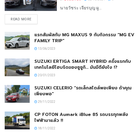
นายวัชระ เจียรบุญ ผู...
READ MORE
แรกสัมผัสกับ MG MAXUS 9 กับกิจกรรม “MG EV
FAMILY TRIP”
13/06/2023
SUZUKI ERTIGA SMART HYBRID ครั้งแรกกับ
เทคโนโลยีไฮบริดของซูซูกิ… มันมีดียังไง !?
20/01/2023
SUZUKI CELERIO “รถเล็กสไตล์พอเพียง ถ้าคุณ
เพียงพอ”
29/11/2022
CP FOTON Aumark iBlue 85 รถบรรทุกพลัง
ไฟฟ้ามาแล้ว !!
18/11/2022