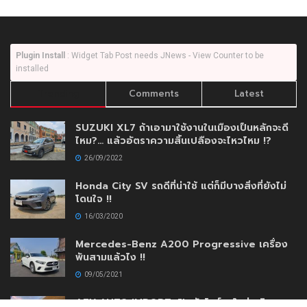
Plugin Install
: Widget Tab Post needs JNews - View Counter to be
installed
Trending
Comments
Latest
SUZUKI XL7 ถ้าเอามาใช้งานในเมืองเป็นหลักจะดี
ไหม?… แล้วอัตราความสิ้นเปลืองจะไหวไหม !?
26/09/2022
Honda City SV รถดีที่น่าใช้ แต่ก็มีบางสิ่งที่ยังไม่
โดนใจ !!
16/03/2020
Mercedes-Benz A200 Progressive เครื่อง
พันสามแล้วไง !!
09/05/2021
AEY AUTO IMPORT เปิดตัวโชว์รูมใหม่เสริมความ