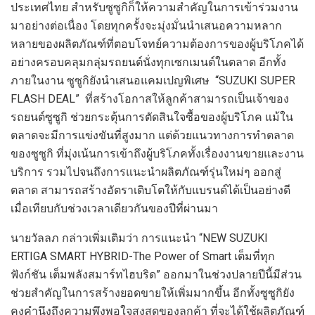
ประเทศไทย สำหรับซูซูกิก็ให้ความสำคัญในการเข้าร่วมงาน
มาอย่างต่อเนื่อง โดยทุกครั้งจะมุ่งมั่นนำเสนอความหลาก
หลายของผลิตภัณฑ์ที่ตอบโจทย์ความต้องการของผู้บริโภคได้
อย่างครอบคลุมกลุ่มรถยนต์นั่งทุกเซกเมนต์ในตลาด อีกทั้ง
ภายในงาน ซูซูกิยังนำเสนอแคมเปญพิเศษ “
SUZUKI SUPER
FLASH DEAL”
ที่สร้างโอกาสให้ลูกค้าสามารถเป็นเจ้าของ
รถยนต์ซูซูกิ ช่วยกระตุ้นการตัดสินใจซื้อของผู้บริโภค แม้ใน
ตลาดจะมีการแข่งขันที่สูงมาก แต่
ด้วยแนวทางการทำตลาด
ของซูซูกิ ที่มุ่งเน้นการเข้าถึงผู้บริโภคทั้งเรื่องงานขายและงาน
บริการ รวมไ
ปจนถึงการแนะนำผลิตภัณฑ์รุ่นใหม่
ๆ ออกสู่
ตลาด สามารถสร้างอัตราเติบโตให้กับแบรนด์ได้เป็นอย่างดี
เมื่อเทียบกับช่วงเวลาเดียวกันของปีที่ผ่านมา
นายวัลลภ กล่าว
เพิ่มเติม
ว่า การแนะนำ
“NEW SUZUKI
ERTIGA SMART HYBRID-The Power of Smart
เต็มที่ทุก
ฟังก์ชัน เต็มพลังสมาร์ทไฮบริด
”
ออกมาในช่วงปลายปี
นี้
มีส่วน
ช่วยสำคัญในการสร้างยอดขายให้เพิ่มมากขึ้น
อีกทั้ง
ซูซูกิยัง
คงคำนึงถึงความพึงพอใจสูงสุดของลูกค้า ที่จะได้ใช้ผลิตภัณฑ์