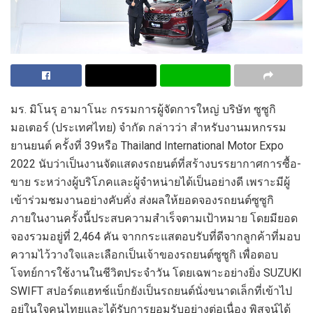
มร. มิโนรุ อามาโนะ กรรมการผู้จัดการใหญ่ บริษัท ซูซูกิ
มอเตอร์ (ประเทศไทย) จำกัด กล่าวว่า สำหรับงานมหกรรม
ยานยนต์ ครั้งที่
39
หรือ
Thailand International Motor Expo
2022
นับว่าเป็นงานจัดแสดงรถยนต์ที่สร้างบรรยากาศการซื้อ-
ขาย ระหว่างผู้บริโภคและผู้จำหน่ายได้เป็นอย่างดี เพราะมีผู้
เข้าร่วมชมงานอย่างคับคั่ง ส่งผลให้ยอดจอ
งรถยนต์ซูซูกิ
ภายในงานครั้งนี้
ประสบความสำเร็จตาม
เป้า
หมาย
โดยมียอด
จองรวมอยู่ที่
2,464
คัน จากกระแสตอบรับที่ดีจากลูกค้าที่มอบ
ความไว้วางใจและเลือกเป็นเจ้าของรถยนต์ซูซูกิ เพื่อตอบ
โจทย์การใช้งานในชีวิ
ตประจำวัน
โดย
เฉพาะอย่างยิ่ง
SUZUKI
SWIFT
สปอร์ต
แฮทช์แบ็กยังเป็นรถยนต์นั่งขนาดเล็กที่เข้าไป
อยู่ในใจคนไทยและได้รับการยอมรับอย่างต่อเนื่อง พิสูจน์ได้