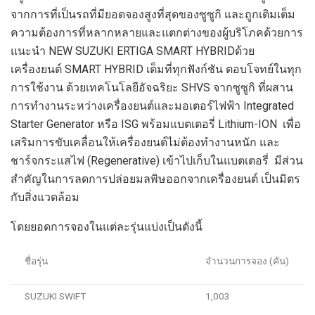
จากการที่เป็นรถที่มียอดจองสูงที่สุดของซูซูกิ และถูกเติมเต็ม
ความต้องการที่หลา
กหลายและแตกต่างของผู้บริโภคด้วยการ
แนะนำ
NEW SUZUKI
ERTIGA SMART HYBRID
ด้วย
เครื่องยนต์
SMART HYBRID
เ
ต็มที่ทุกฟังก์ชัน ตอบโจทย์ในทุก
การใช้งาน ด้วยเทคโนโลยีอัจฉริยะ
SHVS
จากซูซูกิ ที่ผสาน
การทำงานระหว่างเครื่องยนต์และมอเตอร์ไฟฟ้า
Integrated
Starter Generator
หรือ
ISG
พร้อมแบตเตอรี่
Lithium-ION
เพื่อ
เสริมการขับเคลื่อนให้เครื่องยนต์ไม่ต้องทำงานหนัก และ
ชาร์จกระแสไฟ
(Regenerative)
เข้าไปเก็บในแบตเตอรี่ มีส่วน
สำคัญในการลดการปล่อยมลพิษออกจากเครื่องย
นต์ เป็นมิตร
กับสิ่งแวดล้อม
โดยยอดการจองในแต่ละรุ่นแบ่งเป็นดังนี้
ชื่อรุ่น
จำนวนการจอง (คัน)
SUZUKI SWIFT
1,003