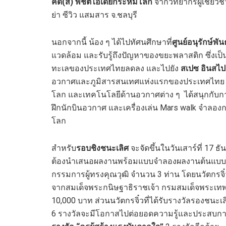
คิด(ส์) พิชิตไอเดียกระหึ่มโลก
จากวิทยากรผู้เชี่ยวช
ย่า ซีวิว แสมสาร จ.ชลบุรี
นอกจากนี้ น้อง ๆ ได้ไปทัศนศึกษาที่
ศูนย์อนุรักษ์พัน
แวดล้อม และรับรู้ถึงปัญหาของขยะพลาสติก ซึ่งเป็น
ทะเลของประเทศไทยลดลง และไปยัง
สเปซ อินสไป
อวกาศและภูมิสารสนเทศแห่งแรกของประเทศไทย เพื่อ
โลก และเทคโนโลยีด้านอวกาศต่าง ๆ ได้สนุกกับกา
ฝึกนักบินอวกาศ และเครื่องเล่น Mars walk จำลองก
โลก
สำหรับ
รอบชิงชนะเลิศ
จะจัดขึ้นในวันเสาร์ที่ 17 
ต้องนำเสนอผลงานพร้อมแบบจำลองผลงานต้นแบบขอ
กรรมการผู้ทรงคุณวุฒิ จำนวน 3 ท่าน โดยนวัตกรจิ๋ว
จากสมเด็จพระกนิษฐาธิราชเจ้า กรมสมเด็จพระเท
10,000 บาท ส่วนนวัตกรจิ๋วที่ได้รับรางวัลรองชนะเ
6 รางวัลจะมีโอกาสไปต่อยอดความรู้และประสบการณ์ 