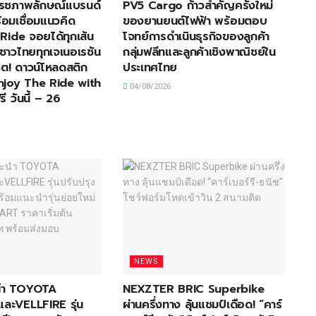
ีเฟรชภาพลักษณ์แบรนด์
PV5 Cargo ก้าวสำคัญครั้งใหม่
้อมเชื่อมแนวคิด
ของยานยนต์ไฟฟ้า พร้อมตอบ
Ride จอยได้ทุกเส้น
โจทย์การดำเนินธุรกิจของลูกค้า
้าชาวไทยทุกเจเนอเรชัน
กลุ่มฟลีทและลูกค้าเชิงพาณิชย์ใน
ต! ดาวน์โหลดสติก
ประเทศไทย
Enjoy The Ride with
04/08/2026
ี วันนี้ – 26
NEWS
ะนำ TOYOTA
NEXZTER BRIC Superbike
ะVELLFIRE รุ่น
ผ่านครึ่งทาง ลุ้นแชมป์เดือด! “คาร์