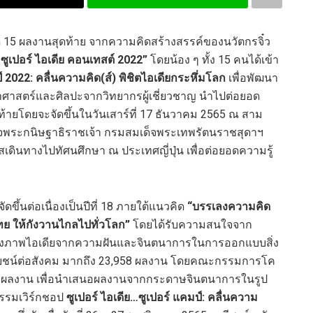
ด 15 ผลงานสุดท้าย จากความคิดสร้างสรรค์ของนวัตกรจิ๋ว
ซูเปอร์ ไอเดีย คอนเทสต์
2022”
โดยน้อง ๆ ทั้ง 15 คนได้เข้า
์ 2022: คลื่นความคิด(ส์) พิชิตไอเดียกระหึ่มโลก
เพื่อพัฒนา
ยาศาสตร์และศิลปะจากวิทยากรผู้เชี่ยวชาญ นำไปต่อยอด
้ายโดยจะจัดขึ้นในวันเสาร์ที่ 17 ธันวาคม 2565 ณ สาม
ด็จพระกนิษฐาธิราชเจ้า กรมสมเด็จพระเทพรัตนราชสุดาฯ
ินทางไปทัศนศึกษา ณ ประเทศญี่ปุ่น เพื่อต่อยอดความรู้
จัดขึ้นต่อเนื่องเป็นปีที่ 18 ภายใต้แนวคิด
“บรรเลงความคิด
ย ให้กังวานไกลไปทั่วโลก”
โดยได้รับความสนใจจาก
ศ ส่งภาพไอเดียจากความฝันและจินตนาการในการออกแบบสิ่ง
ะโยชน์ต่อสังคม มากถึง 23,958 ผลงาน โดยคณะกรรมการโค
80 ผลงาน เพื่อนำเสนอผลงานจากกระดาษจินตนาการในรูป
กรรมเวิร์กชอป
ซูเปอร์ ไอเดีย…ซูเปอร์ แคมป์: คลื่นความ