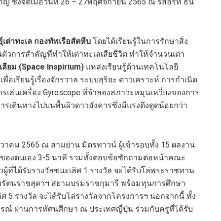
าญ ซึ่งจัดเมื่อวันที่ 26 – 27พฤศจิกายน 2565 ณ รีสอร์ท ธัน
ธุ์เต่าทะเล กองทัพเรือสัตหีบ
โดยได้เรียนรู้ในการรักษาสิ่ง
ตัวการสำคัญที่ทำให้เต่าทะเลเสียชีวิต ทำให้จำนวนเต่า
เลียม
(Space Inspirium
)
แหล่งเรียนรู้ด้านเทคโนโลยี
เรียนรู้เรื่องจักรวาล ระบบสุริยะ ดาวเคราะห์ การกำเนิด
รเล่นเครื่อง Gyroscope ที่จำลองสภาวะหมุนเหวี่ยงของการ
ารเดินทางไปบนพื้นผิวดาวอังคารซึ่งมีแรงดึงดูดน้อยกว่า
ธันวาคม 2565 ณ สามย่าน มิตรทาวน์ ผู้เข้ารอบทั้ง 15 ผลงาน
งตนเอง 3-5 นาที รวมทั้งตอบข้อซักถามต่อหน้าคณะ
ผู้ที่ได้รับรางวัลชนะเลิศ 1 รางวัล จะได้รับโล่พระราชทาน
พรัตนราชสุดาฯ สยามบรมราชกุมารี พร้อมทุนการศึกษา
ลิศ 5 รางวัล จะได้รับโล่รางวัลจากโครงการฯ นอกจากนี้ ทั้ง
ผ่านการทัศนศึกษา ณ ประเทศญี่ปุ่น ร่วมกับครูที่ได้รับ