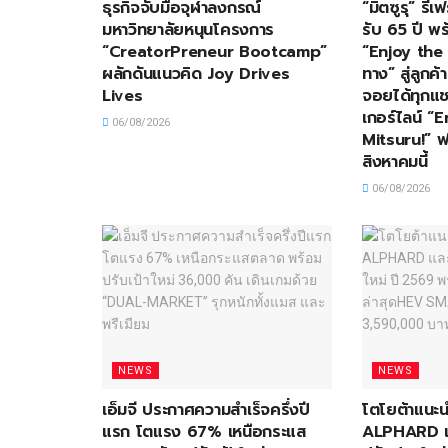
ธุรกิจจับมือจุฬาลงกรณ์
“มิตซูรุ” ร
มหาวิทยาลัยหนุนโครงการ
รับ 65 ปี พร
“CreatorPreneur Bootcamp”
“Enjoy the 
ผลักดันแนวคิด Joy Drives
ทาง” สู่ลูกค
Lives
จอยได้ทุกแช
เกอร์ไลน์ “
06/08/2026
Mitsuru!” ฟร
สิงหาคมนี้
06/08/2026
NEWS
NEWS
เอ็มจี ประกาศความสำเร็จครึ่งปี
โตโยต้าแน
แรก โตแรง 67% เหนือกระแส
ALPHARD แล