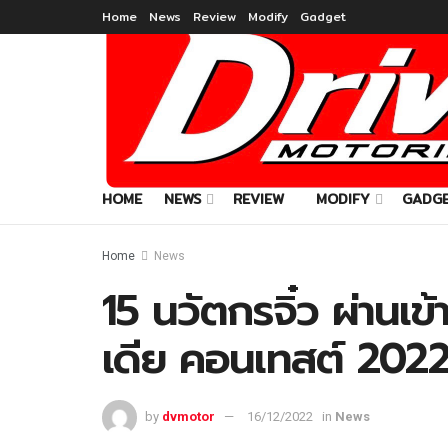
Home
News
Review
Modify
Gadget
HOME
NEWS
REVIEW
MODIFY
GADG
Home
News
15 นวัตกรจิ๋ว ผ่านเข
เดีย คอนเทสต์ 202
by
dvmotor
16/12/2022
in
News