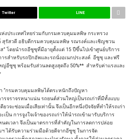
Twitter
LINE
ห่งประเทศไทย
ร่วมกับกรมควบคุมมลพิษ กระทรวง
์ สุรัสวดี
อธิบดีกรมควบคุมมลพิษ รณรงค์
และ
เชิญชวน
ใส
”
โดยนำรถอีซูซุที่มีอายุตั้งแต่
15
ปีขึ้นไปเข้าศูนย์บริการ
การสำหรับรถปิกอัพและรถนั่งอเนกประสงค์
อีซูซุ และฟรี
ีซูซุ พร้อมรับส่วนลดสูงสุดถึง
50%**
สำหรับค่าแรงและ
*
่า
“
กรมควบคุมมลพิษได้ตระหนักถึงปัญหา
มีการจราจรหนาแน่น รถยนต์ส่วนใหญ่
เป็นรถเก่าที่มี
ทั้ง
แบบ
ียวจะซ่อมเมื่อเสียเท่านั้น
จึงเป็นอีกหนึ่งปัจจัยที่
ทำให้รถเก่า
ะเป็น
การจูงใจ
เจ้าของ
รถเ
ก่าให้
นำ
รถ
เข้ามารับบริการ
ำหนด
เวลา จึงเป็นมาตรการที่สำคัญในการลดการ
ปล่อย
มฯ
ได้รับความร่วมมือด้วยดีจากอีซูซุ ในการจัด
่ามา
ตรวจเช็คสภาพและ
บำรุงรักษา ทั้ง
การให้
ส่วนลด
ราคา