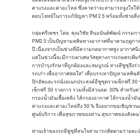
ค่าแรงและค่าอะไหล่
ซึ่งคาดว่าจะสามารถจูงใจให
ตอบโจทย์ในการแก้ปัญหา
PM
2.5
พร้อมทั้งช่วยส
กลุ่มตรีเพชร โดย
คุณวิชัย สินอนันต์พัฒน์ กรรมการ 
PM
2.5
เป็นปัญหา
มลพิษทางอากาศที่มาตามฤดูกา
ปี
เนื่องจากเป็นช่วงที่
มีความกดอากาศสูง
อากาศนิ่
แต่ในช่วงนี้จะมี
การเผา
เศษวัสดุ
ทางการเกษตร
เพิ่ม
การบำรุงรักษาที่ถูกต้องและสมบูรณ์ ทางอีซูซุจึงร
รถเก่า เพื่ออากาศสดใส
”
เพื่อบรรเทาปัญหามลพิษดังก
ปิกอัพและรถนั่งอเนกประสงค์อีซูซุตรวจเช็กฟรี
30
เช็กฟรี
50
รายการ รวมทั้งมีส่วนลด
30%
สำหรับค
กรองน้ำมันเชื้อเพลิง ไส้กรองอากาศ ไส้กรองน้ำมัน
ค่าแรงและค่าอะไหล่ถึง
50 %
จึงอยาก
ขอเชิญชวนเจ้
ศูนย์บริการ เพื่อสุขภาพของท่าน สุขภาพของสัง
ท่านเจ้าของรถอีซูซุที่สนใจสามารถติดตามรายละเอียด