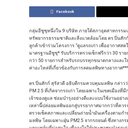
Facebook
กลุ่มอีซูซุ
หนึ่งใน
9
บริษัท ภายใต้
สภาอุตสาหกรรมแ
ทรัพยากรธรรมชาติและสิ่งแวดล้อม
โดย
ดร.
ปิ่นสักก
ลูกค้าเข้าร่วมโครงการ
“
ดูแลรถเก่า เพื่ออากาศสด
มาตรฐานอีซูซุ* รับบริการตรวจเช็กฟรีกว่า
30
ราย
กว่า
50
รายการสำหรับรถบรรทุกขนาดกลางและใหญ่อ
ค่าอะไหล่ที่เกี่ยวข้องกับการลดมลพิษทางอากาศ**
ดร.
ปิ่นสักก์ สุรัสวดี
อธิบดีกรมควบคุมมลพิษ กล่าวว
PM
2.5
ที่เกิดจากรถเก่า
โดยเฉพาะใน
เขต
เมือง
ที่
เจ้าของ
ดูแล ซ่อมบำรุงอย่างดีและ
แบบใช้งานอย่างเด
เหล่านี้
ปล่อยมลพิษออกสู่บรรยากาศมากกว่าที่ควรจ
ตรวจเช็คสภาพ
และเปลี่ยนถ่ายน้ำมันเครื่องตามก
มลพิษ
โดยเ
ฉพาะ
ฝุ่น
PM
2.5
จากรถยนต์
ซึ่งทางกร
แคมเพจ์นที่น่าสนใจ
เพื่อจูงใจให้ประชาชน
นำรถเก