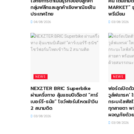
โจทย์การดำเนินธุรกิจของลูกค้า
คัน เดินเกม
กลุ่มฟลีทและลูกค้าเชิงพาณิชย์ใน
MARKET” รุ
ประเทศไทย
พรีเมียม
04/08/2026
03/08/2026
NEWS
NEWS
NEXZTER BRIC Superbike
ฟอร์ดเปิดตัว
ผ่านครึ่งทาง ลุ้นแชมป์เดือด! “คาร์
วูล์ฟแทรค’ ใ
เบอร์รี-ธนัช” โชว์ฟอร์มโหดเข้าวิน
กระบะไลฟ์สไ
2 สนามติด
ทุกสายตา พ
ผจญภัยด้วย
03/08/2026
03/08/2026