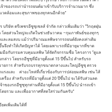
้เจ้าของรถเก่านำรถยนต์มา
เข้า
รับบริการจำนวนมาก
ซึ่ง
ิ่งแวดล้อมและสุขภาพของทุกคนอีกด้วย
”
บริษัท ตรีเพชรอีซูซุเซลส์ จำกัด กล่าวเพิ่มเติมว่า
“
วิกฤตฝุ่น
ล โดย
ส่วนใหญ่
จะเกิดในช่วงธันวาคม
–
กุมภาพันธ์
ของทุกๆ
ง
และ
ลมสงบ
แม้ว่าปริมาณมลพิษจากรถยนต์ยังคงเท่าเดิม
ขึ้น
จึงทำให้เกิดปัญหาได้ โดยเฉพาะรถที่มีอายุมากที่ขาด
่วมมือกับกรมควบคุมมลพิษ ได้จัดกิจกรรมชื่อ
โครงการ
“
ดูแล
ล่าว โดยรถอีซูซุที่มีอายุตั้งแต่
15
ปีขึ้นไป สำหรับรถ
รายการ สำหรับรถบรรทุกขนาดกลางและใหญ่อีซูซุ ตรวจ
่าแรงและ
ค่าอะไหล่ที่เกี่ยวข้องกับการปล่อยมลพิษ เช่น ไส้
เครื่อง
สำหรับรถที่มีอายุตั้งแต่
20
ปีขึ้นไป
จะได้รับส่วนลด
าของรถอีซูซุทุกท่านที่มีอายุตั้งแต่
15
ปีขึ้นไป นำรถเข้า
คมโดยรวม
และ
เพื่ออากาศที่สดใสร่วมกันครับ
”
เพิ่มเติมได้ที่