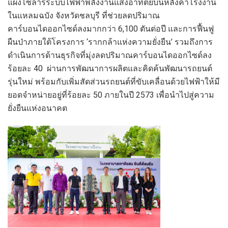
แผง
โซล่า
ร์
ระบบไฟฟ้า
พลังงานแสงอาทิตย์บนหลังคาโรงงาน
ในแหลมฉบัง จังหวัดชลบุรี
ที่
ช่วยลดปริมาณ
คาร์บอนไดออกไซด์ลงมากกว่า 6,100 ตันต่อปี และการฟื้นฟู
ผืนป่าภายใต้โครงการ
‘
รากกล้าแห่งความยั่งยืน
’
รวมถึงการ
ดำเนินการ
ด้านธุรกิจ
ที่มุ่ง
ลดปริมาณคาร์บอนไดออกไซด์ลง
ร้อยละ
40
ผ่านการ
พัฒนาการผลิตและคิดค้นพัฒนารถยนต์
รุ่นใหม่
พร้อมกับเพิ่มสัดส่วนรถยนต์ที่ขับเคลื่อนด้วยไฟฟ้าให้มี
ยอดจำหน่ายอยู่ที่
ร้อยละ
50 ภายในปี 2573
เพื่อนำไปสู่
ความ
ยั่งยืน
แห่งอนาคต