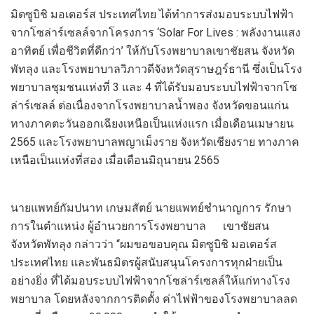
มิต
ซูบิชิ มอเตอร์ส ประเทศไทย ได้ทำการส่งมอบ
ระบบ
ไฟฟ้า
จาก
โซล่า
ร์
เซลล์
จาก
โครงการ ‘
Solar For Lives :
พลังงานแสง
อาทิตย์ เพื่อชีวิตที่ดีกว่า’ ให้กับ
โรงพยาบาลเขาชัยสน
จังหวัด
พัทลุง
และโรงพยาบาลวิภาวดี
จังหวัดสุราษฎร์ธานี
ซึ่ง
เป็น
โรง
พยาบาลชุมชนแห่งที่
3
และ
4
ที่ได้รับ
มอบ
ระบบ
ไฟฟ้าจาก
โซ
ล่า
ร์
เซลล์
ต่อเนื่องจาก
โรงพยาบาลน้ำพอง จังหวัดขอนแก่น
ทางภาคตะว
ันออกเฉียงเหนือเป็นแห่งแรก เมื่อ
เดือนเมษายน
2565
และ
โรงพยาบาลพญาเม็งราย จังหวัดเชียงราย
ทางภาค
เหนือ
เป็นแห่งที่สอง เมื่อ
เดือน
มิถุนายน
2565
นายแพทย์กัมปนาท เกษมสัตย์
นายแพทย์ชำนาญการ
รักษา
การในตำแหน่ง
ผู้อำนวยการโรงพยาบาล
เขาชัยสน
จังหวัดพัทลุง
กล่าวว่า “
ผม
ขอขอบคุณ
มิต
ซูบิชิ มอเตอร์ส
ประเทศไทย และพันธมิตรผู้สนับสนุนโครงการทุกฝ่ายเป็น
อย่างยิ่ง ที่ได้มอบ
ระบบ
ไฟฟ้าจาก
โซล่า
ร์
เซลล์
ให้แก่
ทาง
โรง
พยาบา
ล
โดยหลังจากการติดตั้ง ค่าไฟฟ้า
ของโรงพยาบาล
ลด