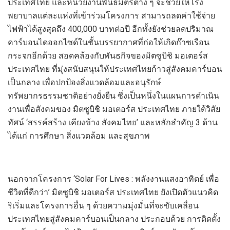
ประเทศไทย
และหน่วยงานพันธมิตรต่าง ๆ จะช่วยให้โรง
พยาบาลแต่ละแห่งที่เข้าร่วมโครงการ สามารถลดค่าใช้จ่าย
ไฟฟ้าได้สูงสุดถึง
400
,
000
บาทต่อปี อีกทั้งยังช่วยลดป
ริมาณ
คาร์บอนไดออกไซด์ในชั้นบรรยากาศ
ที่ก่อให้เกิด
ก๊าซเรือน
กระจก
อีกด้วย
สอดคล้องกับพันธกิจของ
มิต
ซูบิชิ มอเตอร์ส
ประเทศไทย ที่มุ่ง
สนับสนุนให้ประเทศไทยก้
าวสู่สังคมคาร์บอน
เป็นกลาง เพื่อ
ปกป้องสิ่งแวดล้อมและอนุรักษ
ทรัพยากร
ธรรมชาติอย่างยั่งยืน
ซึ่งเป็นหนึ่งในแผน
การดำเนิน
งานเพื่อสังคมของ
มิต
ซูบิชิ มอเตอร์ส ประเทศไทย ภายใต้วิสัย
ทัศน์
‘
สรรค์สร้าง เคียงข้าง สังคมไทย
’
และหลักสำคัญ 3 ด้าน
ได้แก่ การศึกษา สิ่งแวดล้อม และสุขภาพ
นอกจาก
โครงการ ‘
Solar For Lives :
พลังงานแสงอาทิตย์ เพื่อ
ชีวิตที่ดีกว่า’
มิต
ซูบิชิ มอเตอร์ส ประเทศไทย ยังเปิดตัวแนวคิด
ริเริ่มและโครงการอื่น
ๆ ด้วยความมุ่งมั่นที่จะขับเคลื่อน
ประเทศไทยสู่
สังคม
คาร์บอน
เป็นกลาง
ประกอบด้วย การติดตั้ง