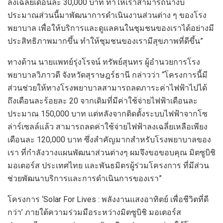
ลงเฉลี่ยเดือนละ 30,000 บาท
ทำให้เราสามารถนำงบ
ประมาณ
ส่วนนี้
มาพัฒนา
การดำเนินงาน
ส่วนต่าง
ๆ ของโรง
พยาบาล เพื่อให้บริการและดูแลคนในชุมชนของเราได้อย่างมี
ประสิทธิภาพมากขึ้น ทำให้ชุมชนของเรามีสุขภาพที่ดีขึ้น”
ทางด้าน
นายแพทย์รุ่งโรจน์ ทรัพย์สุนทร ผู้อำนวยการโรง
พยาบาลวิภาวดี
จังหวัดสุราษฎร์ธานี
กล่าวว่า
“โครงการนี้มี
ส่วนช่วยให้ทางโรงพยาบาลสามารถลดภาระค่าไฟฟ้าไปได้
ถึงเดือนละ
ร้อยละ
20
จากเดิมที่มี
ค่าใช้จ่ายไฟฟ้าเดือนละ
ประมาณ 150,000 บาท
แต่หลังจากติดตั้ง
ระบบ
ไฟฟ้าจาก
โซ
ล่า
ร์
เซลล์
แล้ว
สามารถลดค่าใช้จ่ายไฟฟ้าลงเฉลี่ย
เหลือเพียง
เดือนละ
12
0,000
บาท
ซึ่งสำคัญมากสำหรับโรงพยาบาลของ
เรา ที่ก
ลังวางแผนพัฒนาส่วน
ต่างๆ
ผมจึง
ขอขอบคุณ
มิต
ซูบิชิ
มอเตอร์ส ประเทศไทย และพันธมิตรผู้ร่วมโครงการ
ที่มีส่วน
ช่วยพัฒนาบริการและการดำเนินการของเรา”
โครงการ
‘
Solar For Lives :
พลังงานแสงอาทิตย์
เพื่อชีวิตที่ดี
กว่า
’
ภายใต้ความร่วมมือระหว่าง
มิต
ซูบิชิ มอเตอร์ส