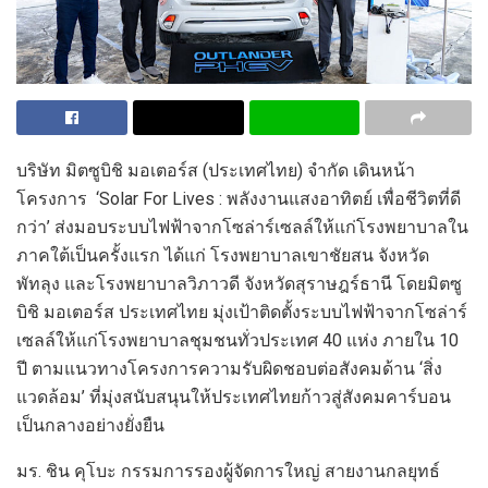
บริษัท
มิต
ซูบิชิ มอเตอร์ส (ประเทศไทย) จำกัด
เดินหน้า
โครงการ
‘
Solar For Lives :
พลังงานแสงอาทิตย์
เพื่อชีวิตที่ดี
กว่า’
ส่งมอบ
ระบบ
ไฟฟ้าจาก
โซล่า
ร์
เซลล์ให้แก่โรงพยาบาลใน
ภาคใต้
เป็นครั้งแรก
ได้แก่ โรงพยาบาลเขาชัยสน
จังหวัด
พัทลุง
และโรงพยาบาลวิภาวดี
จังหวัดสุราษฎร์ธานี
โดย
มิต
ซู
บิชิ มอเตอร์ส
ประเทศไทย มุ่งเป้าติดตั้ง
ระบบ
ไฟฟ้าจาก
โซล่า
ร์
เซลล์
ให้แก่โรงพยาบาลชุมชนทั่วประเทศ
40
แห่ง
ภายใน
10
ปี
ตามแนวทาง
โครงการ
ความ
รับผิดชอบต่อสังคมด้าน
‘
สิ่ง
แวดล้อม
’
ที่มุ่ง
สนับสนุนให้ประเทศไทยก้
าวสู่สังคมคาร์บอน
เป็นกลาง
อย่างยั่งยืน
มร.
ชิน คุโบะ กรรมการรองผู้จัดการใหญ่
สายงานกลยุทธ์