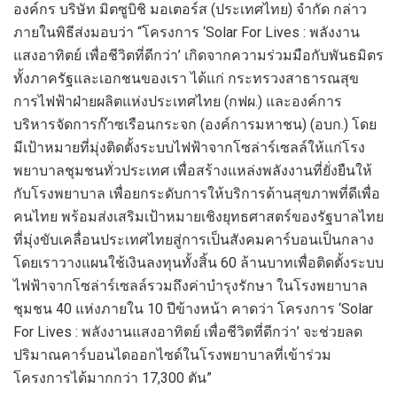
องค์กร
บริษัท
มิต
ซูบิชิ มอเตอร์ส (ประเทศไทย) จำกัด
กล่าว
ภายในพิธีส่งมอบว่า “
โครงการ
‘
Solar For Lives :
พลังงาน
แสงอาทิตย์ เพื่อชีวิตที่ดีกว่า
’
เกิด
จากความร่วมมือกับพันธมิตร
ทั้งภาครัฐและเอกชนของเรา
ได้แก่
กระทรวงสาธารณสุข
การไฟฟ้าฝ่ายผลิตแห่งประเทศไทย (กฟผ.)
และ
องค์การ
บริหารจัดการก๊าซเรือนกระจก (องค์การมหาชน) (อบก.)
โดย
มีเป้าหมายที่มุ่ง
ติดตั้ง
ระบบ
ไฟฟ้าจาก
โซล่า
ร์
เซลล์
ให้แก่
โรง
พยาบาลชุมชนทั่วประเท
ศ เพื่อ
สร้างแหล่งพลังงานที่ยั่งยืน
ให้
กับ
โรงพยาบาล
เพื่อ
ยกระดับการ
ให้
บริการด้านสุขภาพที่ดีเพื่อ
คน
ไทย พร้อม
ส่งเสริมเป้าหมาย
เชิงยุทธศาสตร์ของรัฐบาลไทย
ที่มุ่งขับเคลื่อนประเทศไทยสู่การเป็น
สังคมคาร์บอน
เป็นกลาง
โดย
เรา
วางแผนใช้เงิน
ลงทุนทั้งสิ้น 60 ล้านบาท
เพื่อติดตั้ง
ระบบ
ไฟฟ้าจาก
โซล่า
ร์
เซลล์
รวมถึงค่าบำรุง
รักษา
ในโรงพยาบาล
ชุมชน 40 แห่งภายใน 10 ปีข้างหน้า
คาดว่า
โครงการ
‘Solar
For Lives :
พลังงานแสงอาทิตย์ เพื่อชีวิตที่ดีกว่า
’
จะช่วยลด
ปริมาณคาร์บอนไดออกไซด์ในโรงพยาบาลที่เข้าร่วม
โครงการได้มากกว่า 17,300 ตัน”