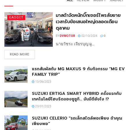
มาสด้าจัดหนักบิ๊กเซอร์ไพรส์ขยาย
GADGET
เวลารับข้อเสนอใหญ่ตลอดเดือน
ตุลาคม
BY
DVMOTOR
02/10/2024
0
นายวัชระ เจียรบุญ ผู...
READ MORE
แรกสัมผัสกับ MG MAXUS 9 กับกิจกรรม “MG EV
FAMILY TRIP”
13/06/2023
SUZUKI ERTIGA SMART HYBRID ครั้งแรกกับ
เทคโนโลยีไฮบริดของซูซูกิ… มันมีดียังไง !?
20/01/2023
SUZUKI CELERIO “รถเล็กสไตล์พอเพียง ถ้าคุณ
เพียงพอ”