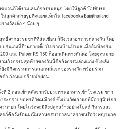
ขบวนก็ได้ร่วมเล่นกิจกรรมสนุก โดยให้ลูกค้าไปขับรถ
มให้ลูกค้าถ่ายรูปติดแฮชแท็กใน facebook#Bajajthailand
งรางวัลเล็ก ๆ น้อย ๆ
ทธิ์จากธรรมชาติที่สันเขื่อน ก็ถึงเวลาอาหารกลางวัน โดย
ันเองที่ร้านก๋วยเตี๋ยวโบราณบ้านป้ามล เมื่ออิ่มท้องกัน
 RS 200 และ Pulsar RS 150 ก็ออกเดินทางกันต่อ โดยจุดหมาย
ร่วมกิจกรรมสุดท้ายของวันนี้คือกิจกรรมล่องแก่ง ซึ่งหลัง
ก็ยังมีกิจกรรมการเล่นเกมส์แจกของรางวัล พร้อมร่วม
อค่ำ ก่อนแยกย้ายพักผ่อน
 ครั้งที่ 2 ตอนเช้าหลังจากรับประทานอาหารเช้าโรงแรม ชาว
การะกราบขอพรที่วัดมณีวงศ์ ซึ่งเป็นวัดเก่าแก่ที่มีอายุนับร้อย
นครนายก โดยในวัดจะมีสิ่งปลูกสร้างอย่างโบสถ์ วิหารและ
ไฮไลท์เลยก็คือวังรัตนมณีมหานครบาดาลนาคราชหรือวังพญานาค