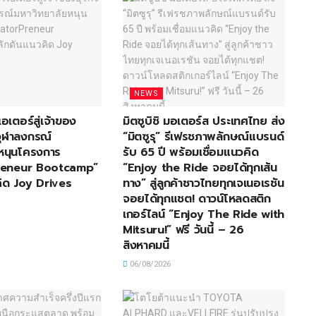
NEWS
เอเตอร์สู่เจ้าของ
มิตซูบิชิ มอเตอร์ส ประเทศไทย ส่ง
อจุฬาลงกรณ์
“มิตซูรุ” รีเฟรชภาพลักษณ์แบรนด์
หนุนโครงการ
รับ 65 ปี พร้อมเชื่อมแนวคิด
reneur Bootcamp”
“Enjoy the Ride จอยได้ทุกเส้น
ิด Joy Drives
ทาง” สู่ลูกค้าชาวไทยทุกเจเนอเรชัน
จอยได้ทุกแชต! ดาวน์โหลดสติก
เกอร์ไลน์ “Enjoy The Ride with
Mitsuru!” ฟรี วันนี้ – 26
สิงหาคมนี้
06/08/2026