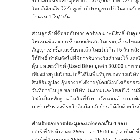
รถยนต์(usedcar) มูลค่ากว่า 300,000 บาท ให้กับ ลูกค
โดยมีเงื่อนไขให้กับลูกค้าที่ประมูลรถได้ ในงานกับ
จำนวน 1 ใบ/1คัน
ส่วนลูกค้าที่ซื้อรถกับทาง คาร์ออน จะมีสิทธิ์ รั
ไฟแนนซ์และการซื้อแบบเงินสด โดยระบุเงื่อนไขและ
สัญญาเช่าซื้อและรับรถแล้ว โดยไม่เกิน 15 วัน ห
ให้สิทธิ์ ลำดับถัดไปที่มีการจับรางวัลสำรองไว้ และ
ลุ้น มอเตอร์ไซค์ (Used Bike) มูลค่า 30,000 บาท
เพียงถ่ายรูปบริเวณใดก็ได้ในพื้นที่บูทของทางบริษ
สิทธิรับคูปอง ลุ้นรางวัลได้ง่ายๆโดยเงื่อนไขกิจกรรม
วันที่ถ่ายในบูธ ของบริษัท ในงาน และโพสต์ไว้ 
โชว์ เป็นหลักฐาน ในวันที่รับรางวัล และทำตามกติก
มาร่วมรับของที่ระลึกติดมือกลับบ้าน ได้อีกด้วย 
สำหรับรอบการประมูลจะแบ่งออกเป็น 4 รอบ
เสาร์ ที่ 25 มีนาคม 2566 เวลา 16.00 น. / อาทิตย์ 
เสาร์ ที่ 1 เมษายน 2566 เวลา 16.00 น. / อาทิตย์ ท