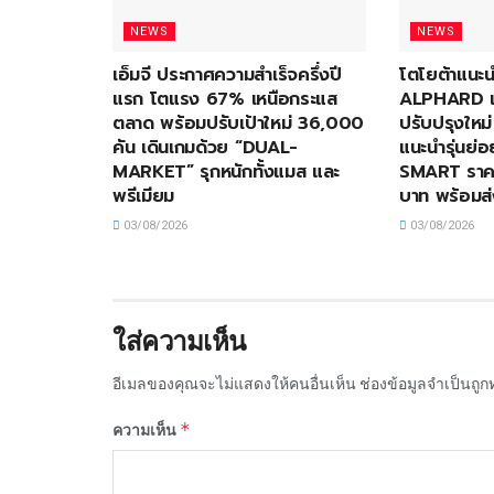
NEWS
NEWS
เอ็มจี ประกาศความสำเร็จครึ่งปี
โตโยต้าแน
แรก โตแรง 67% เหนือกระแส
ALPHARD แล
ตลาด พร้อมปรับเป้าใหม่ 36,000
ปรับปรุงใหม
คัน เดินเกมด้วย “DUAL-
แนะนำรุ่นย่
MARKET” รุกหนักทั้งแมส และ
SMART ราคา
พรีเมียม
บาท พร้อมส
03/08/2026
03/08/2026
ใส่ความเห็น
อีเมลของคุณจะไม่แสดงให้คนอื่นเห็น
ช่องข้อมูลจำเป็นถู
*
ความเห็น