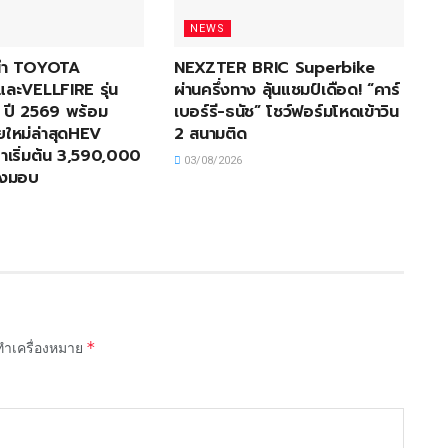
NEWS
ะนำ TOYOTA
NEXZTER BRIC Superbike
ะVELLFIRE รุ่น
ผ่านครึ่งทาง ลุ้นแชมป์เดือด! “คาร์
่ ปี 2569 พร้อม
เบอร์รี-ธนัช” โชว์ฟอร์มโหดเข้าวิน
อยใหม่ล่าสุดHEV
2 สนามติด
เริ่มต้น 3,590,000
03/08/2026
่งมอบ
*
กทำเครื่องหมาย