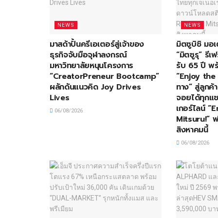
NEWS
NEWS
มาสด้าปั้นครีเอเตอร์สู่เจ้าของ
มิตซูบิชิ ม
ธุรกิจจับมือจุฬาลงกรณ์
“มิตซูรุ” ร
มหาวิทยาลัยหนุนโครงการ
รับ 65 ปี พร
“CreatorPreneur Bootcamp”
“Enjoy the 
ผลักดันแนวคิด Joy Drives
ทาง” สู่ลูกค
Lives
จอยได้ทุกแช
เกอร์ไลน์ “
06/08/2026
Mitsuru!” ฟร
สิงหาคมนี้
06/08/2026