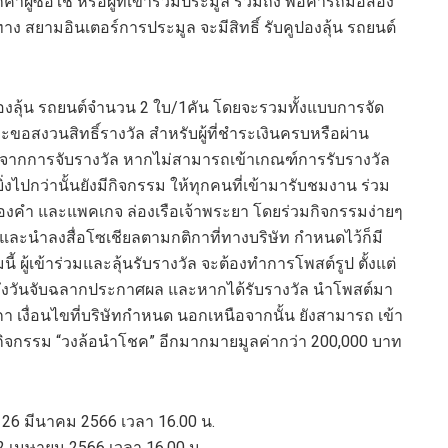
้าผู้ซื้อใช้ หรือผู้ที่เข้าร่วมประมูล รวมถึง พ่อค้ารถมือสอง
ทาง สยามอินเตอร์การประมูล จะมีสิทธิ์ รับคูปองลุ้น รถยนต์
บคูปองลุ้น รถยนต์จำนวน 2 ใบ/1คัน โดยจะรวมทั้งแบบการจัด
ขอสงวนสิทธิ์รางวัล สำหรับผู้ที่ชำระเงินครบหรือผ่าน
ลังจากการจับรางวัล หากไม่สามารถเข้าเกณฑ์การรับรางวัล
ยิ่งไปกว่านั้นยังมีกิจกรรม ให้ทุกคนที่เข้ามารับชมงาน ร่วม
 ทองคำ และแพคเกจ ล่องเรือเจ้าพระยา โดยร่วมกิจกรรมง่ายๆ
ัทและนำลงสื่อโซเชียลตามกติกาที่ทางบริษัท กำหนดไว้ก็มี
นี้ ผู้เข้าร่วมและลุ้นรับรางวัล จะต้องทำการโพสต์รูป ตั้งแต่
จนถึงวันจับฉลากประกาศผล และหากได้รับรางวัล นำโพสต์มา
า เงื่อนไขที่บริษัทกำหนด นอกเหนือจากนั้น ยังสามารถ เข้า
ในกิจกรรม “วงล้อนำโชค” อีกมากมายมูลค่ากว่า 200,000 บาท
ที่ 26 มีนาคม 2566 เวลา 16.00 น.
ี่ 2 เมษายน 2566 เวลา 16.00 น.