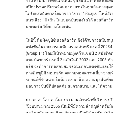
ราบ
พร้อมการ
ตกแต่งเหนือซุ้มล้อหน้า
–
หลัง
และ
ติ
สปีด
ปราดเปรียว
พร้อม
พุ่งทะยาน
ใน
ทุกเส้นทาง
สุด
ได้
รับ
แรงบันดาล
ใจ
มา
จาก
“ลาวา”
หินภูเขาไฟที่อั
แนวเฉียง
10
เส้น ในแบบฉบับของ
โล
โก้ แรลลี่อาร
มอเตอร์ส
ได้อย่างโดดเด่น
ในปีนี้ ทีม
มิต
ซูบิชิ แรลลี่อาร์ท ซึ่งได้รับการสนับ
แข่ง
ขัน
ใน
รายการ
เอเชีย ครอสคันทรี แรลลี่ 2023
4
(
Group T1
)
โดยมีเป้าหมาย
มุ่ง
คว้าแชมป์ 2 สมัยติดต
แชมป์ดาการ์
แรลลี่ 2 สมัยในปี 2002 และ 2003
ทำ
อร์ส จะทำการทดสอบสมรรถนะก่อนแข่งขันและให้
ทาง
มิต
ซูบิชิ มอเตอร์ส
จะ
ถ่ายทอด
ความเชี่ยวชาญที
รถยนต์ที่
จำหน่ายในท้องตลาด
ด้วยความมุ่งมั่นที่จ
มอบการขับขี่ที่ปลอดภัย
สะดวกสบาย และให้ความ
มร
.
ทาคาโอะ คาโตะ ประธานเจ้าหน้าที่บริหาร บร
“ปีงบประมาณ 2566 เป็นปีที่มีความสำคัญสำหรับ
มิ
เราในภูมิภาคอาเซียน ด้วยการเปิดตัวไทรทัน รุ่น