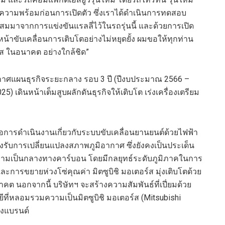
มความพร้อมก่อนการเปิดตัว ซึ่งเราได้ดำเนินการทดสอบ
่งสมมาจากการแข่งขันแรลลี่ไว้ในรถรุ่นนี้ และด้วยการเปิด
น้าขับเคลื่อนการเติบโตอย่างไม่หยุดยั้ง ผมขอให้ทุกท่าน
ร์ส ในอนาคต อย่างใกล้ชิด”
ระกาศแผนธุรกิจระยะกลาง
รอบ
3 ปี (ปีงบประมาณ 2566 –
025
)
เดินหน้าเต็มสูบผลักดันธุรกิจให้เติบโต เร่งเครื่องเตรียม
่อการดำเนินงานเกี่ยวกับระบบขับเคลื่อน
ยานยนต์ด้วย
ไฟฟ้า
รองรับการเปลี่ยนแปลง
สภาพภูมิอากาศ
ซึ่งยังคงเป็นประเด็น
ยความเป็นกลางทางคาร์บอน
โดยมี
กลยุทธ์ระดับภูมิภาคในการ
ละการขยายห่วงโซ่คุณค่า
มิต
ซูบิชิ มอเตอร์ส
มุ่งเติบโต
ด้วย
าคต นอกจากนี้ บริษัทฯ จะสร้างความสัมพันธ์ที่เปี่ยมด้วย
ยีที่หลอมรวมความเป็น
มิต
ซูบิชิ มอเตอร์ส
(
Mitsubishi
อง
แบรนด์