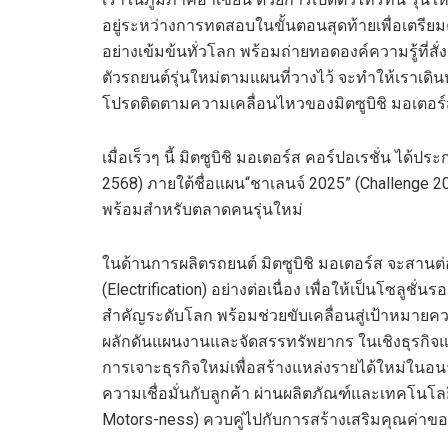
อยู่ระหว่างการ
ทดสอบในขั้นตอนสุดท้ายเพื่อเตรีย
อย่างเข้มข้นทั่วโลก พร้อมถ่ายทอดองค์ความรู้ที่สั
ตัวรถยนต์รุ่นใหม่
ตามแผนที่วางไว้ จะทำให้เราเดินห
โปรดติดตามความเคลื่อนไหวของ
มิต
ซูบิชิ มอเตอ
เมื่อเร็วๆ
นี้
มิต
ซูบิชิ มอเตอร์ส คอร์ปอเรชั่น ได้ป
2568) ภายใต้
ชื่อ
แผน
“ชาเลน
จ์
2025
”
(
Challenge
2
พร้อมสำหรับตลาดคนรุ่นใหม่
ใน
ด้าน
การผลิตรถยนต์
มิต
ซูบิชิ มอเตอร์ส จะสานต
(Electrification)
อย่างต่อเนื่อง
เพื่อให้เป็นโซลูชั่น
สำคัญ
ระดับโลก
พร้อม
ช่วยขับเคลื่อนสู่เป้าหมา
ผลักดัน
แผน
งาน
และ
จัดสรรทรัพยากร
ใน
เชิงธุรกิจ
แ
การ
เจาะ
ธุรกิจใหม่เพื่อสร้างแหล่งรายได้ใหม่ในอน
ความเชื่อมั่นกับลูกค้า
ผ่านผลิตภัณฑ์และเทคโนโล
Motors-ness
)
ควบคู่ไปกับการสร้าง
เสริมคุณค่าข