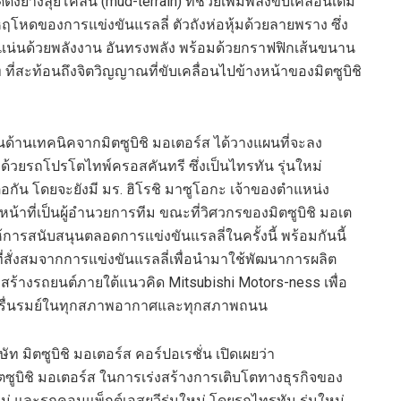
ดตั้ง
ยาง
ลุยโคลน
(mud-terrain)
ที่ช่วย
เพิ่ม
พลังขับเคลื่อน
เต็ม
หฤโหดของการแข่งขันแรลลี่
ตัวถัง
ห่อหุ้มด้วย
ลายพราง
ซึ่ง
ดแน่นด้วยพลังงาน
อั
น
ทรงพลัง
พร้อมด้วย
กราฟฟิกเส้นขนาน
ท
ที่สะท้อนถึ
งจิตวิญญาณที่
ขับเคลื่อนไปข้างหน้า
ของ
มิต
ซูบิชิ
สนุนด้านเทคนิคจาก
มิต
ซูบิชิ มอเตอร์ส ได้วางแผนที่จะลง
ด้วยรถ
โปรโตไท
พ์
ครอสคันทรี ซึ่งเป็นไทรทัน
รุ่นใหม่
่อกัน
โดย
จะยัง
มี
มร.
ฮิโร
ชิ มาซูโอกะ เจ้าของตำแหน่ง
หน้าที่เป็นผู้อำนวยการทีม
ขณะที่วิศวกรของ
มิต
ซูบิชิ มอเต
การสนับสนุนตลอดการแข่งขันแรลลี่
ใน
ครั้งนี้
พร้อมกันนี้
่สั่งสมจากการแข่งขันแรลลี่
เพื่อ
นำมา
ใช
พัฒนาการผลิต
ะสร้าง
รถยนต์
ภายใต้
แนวคิด
Mitsubishi
Motors-ness
เพื่อ
รื่นรมย์
ในทุกสภาพอากาศและ
ทุกสภาพถนน
ิษัท
มิต
ซูบิชิ มอเตอร์ส คอร์ปอเรชั่น
เปิดเผยว่า
ต
ซูบิชิ มอเตอร์ส ในการเร่งสร้างการเติบโตทางธุรกิจของ
ใหม่ และรถคอม
แพ็กต์
เอสยูวีรุ่นใหม่ โดยรถไทรทัน รุ่นใหม่