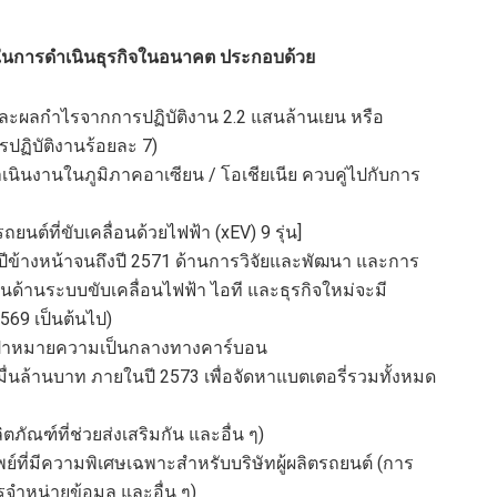
ในการดำเนิน
ธุรกิ
จในอนาคต
ประกอบด้วย
และผลกำไรจากการปฏิบัติงาน 2.2 แสนล้านเยน
หรือ
ปฏิบัติงานร้อยละ 7)
ำเนินงานใน
ภูมิภาค
อาเซียน / โอ
เชียเนีย
ควบคู่ไปกับการ
รถ
ยนต์
ที่ขับเคลื่อนด้วยไฟฟ้า (
xEV
) 9 รุ่น
]
ีข้างหน้า
จนถึงปี 2571
ด้านการวิจัยและพัฒนา และการ
นด้านระบบขับเคลื่อนไฟฟ้า ไอที และธุรกิจใหม่จะมี
569 เป็นต้นไป)
สู่เป้าหมายความเป็นกลางทางคาร์บอน
มื่นล้านบาท
ภายในปี 2573 เพื่อจัดหาแบตเตอรี่รวมทั้งหมด
ภัณฑ์ที่ช่วยส่งเสริมกัน และอื่น ๆ)
พย์ที่มีความพิเศษเฉพาะสำหรับบริษัทผู้ผลิตรถยนต์ (การ
จำหน่ายข้อมูล และอื่น ๆ)