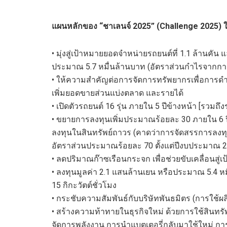
แผน
หลัก
ของ
“ชาเลน
จ์
2025
”
(Challenge
2025
)
•
มุ่งสู่เป้าหมายยอดจำหน่ายรถยนต์
ที่
1.1 ล้านคัน 
ประมาณ
5.7
หมื่นล้านบาท
(อัตราส่วนกำไรจากการ
•
ให้ความสำคัญต่อการจัดการ
ทรัพยาก
รเพื่อการด
เพิ่มยอด
ขาย
ส่วนแบ่งตลาด และรายได้
•
เปิดตัวรถยนต์ 16 รุ่น
ภายใน 5 ปีข้างหน้า
[
รวมถึง
•
ขยายการลงทุนเพิ่มประมาณร้อยละ 30
ภายใน 6 ป
ลงทุนใน
สินทรัพย์ถาวร (คาดว่าการจัดสรรการลงทุ
อัตราส่วนประมาณร้อยละ 70 ตั้งแต่ปีงบประมาณ 2
•
ลดปริมาณก๊าซเรือนกระจก
เพื่อช่วยขับเคลื่อน
•
ลงทุนมูลค่า 2.1 แสนล้านเยน
หรือประมาณ
5.4
ห
15
กิ
กะวัตต์ชั่วโมง
•
กระชับความสัมพันธ์กับบริษัทพันธมิตร (การใช้ผลิต
•
สร้างความท้าทายในธุรกิจใหม่
ด้วยการใช้สินทรั
จัดการพลังงาน การนำแบตเตอรี่กลับมาใช้ใหม่ การ