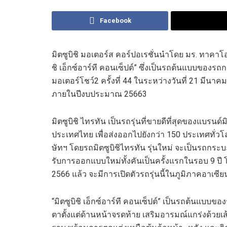
Facebook
มิต
ซูบิชิ มอเตอร์ส คอร์ปอเรชั่น
นำโดย มร. ทาคาโอ
ชิ เอ็กซ์อาร์ที คอน
เซ็ปต์
”
ซึ่งเป็น
รถต้นแบบของรถกระ
มอเตอร์โชว์
2
ครั้งที่ 44
ใน
ระหว่างวันที่ 21 มีนาคม
ภายในปีงบประมาณ 2566
3
มิต
ซูบิชิ ไทรทัน เป็นรถรุ่นที่ขายดีที่สุดของแบรนด์
ม
ประเทศไทย
เพื่อ
ส่งออกไปยังกว่า 150 ประเทศทั่ว
ษัทฯ
โดยรถ
มิต
ซูบิชิ
ไทรทัน รุ่นใหม่
จะ
เป็นรถกระบ
รับ
การ
ออกแบบใหม่ทั้งคัน
เป็นครั้งแรกในรอบ 9 ปี
2566
แล้ว
จะมีการเปิดตัวรถรุ่นนี้ใน
ภูมิภาคอาเซีย
“
มิต
ซูบิชิ เอ็กซ์อาร์ที คอน
เซ็ปต์
”
เป็น
รถต้นแบบของ
ตา
ตั้งแต่ด้านหน้าจรดท้าย
เสริมอารมณ์
แกร่งด้วย
เส