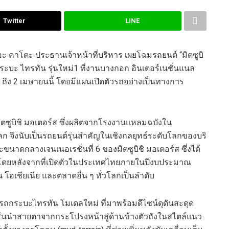
Twitter
LINE
ะ คาโตะ ประธานเจ้าหน้าที่บริหาร
เผยโฉมรถยนต์
“
มิต
ซูบิ
บะ ไทรทัน รุ่นใหม่
1
ที่งานบางกอก อินเตอร์เนชั่น
แน
ล
ถึง 2 เมษายนนี้
โดยมีแผนเปิดตัวรถ
อย่างเป็นทางการ
ิต
ซูบิชิ มอเตอร์ส
ซึ่ง
ผลิตจาก
โรงงานแหลมฉบังใน
โลก
จึงนับเป็นรถยนต์รุ่นสำคัญในเชิงกลยุทธ์ระดับโลกของบริ
ะขนาดกลางเจนเนอเรชั่นที่ 6 ของ
มิต
ซูบิชิ
มอเตอร์ส
ซึ่ง
ได้
โดย
หลังจาก
ที่
เปิดตัวในประเทศไทย
ภาย
ในปีงบประมาณ
น โ
อ
เ
ชียเนีย
และตลาดอื่น ๆ ทั่วโลก
เป็น
ลำดับ
รถ
กระบะไทรทัน โมเดล
ใหม่
ที่
มาพร้อม
ดีไซน์
ดุดันสะดุด
้น
นำสายตา
จากกระโปรงหน้าสู่
ด้านข้างตัวถังใน
สไตล์แนว