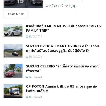
นายวัชระ เจียรบุญ ผู...
READ MORE
แรกสัมผัสกับ MG MAXUS 9 กับกิจกรรม “MG EV
FAMILY TRIP”
13/06/2023
SUZUKI ERTIGA SMART HYBRID ครั้งแรกกับ
เทคโนโลยีไฮบริดของซูซูกิ… มันมีดียังไง !?
20/01/2023
SUZUKI CELERIO “รถเล็กสไตล์พอเพียง ถ้าคุณ
เพียงพอ”
29/11/2022
CP FOTON Aumark iBlue 85 รถบรรทุกพลัง
ไฟฟ้ามาแล้ว !!
18/11/2022