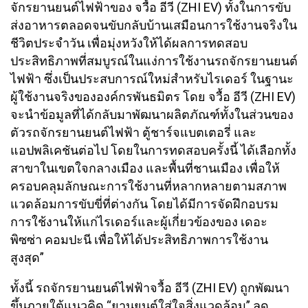
จักรยานยนต์ไฟฟ้าของ จวื้อ อีวี (ZHI EV) ทั้งในการขับ
ส่งอาหารตลอดจนขับกลับบ้านเสมือนการใช้งานจริงใน
ชีวิตประจำวัน เพื่อมุ่งหวังให้ได้ผลการทดสอบ
ประสิทธิภาพที่สมบูรณ์ในแง่การใช้งานรถจักรยานยนต์
ไฟฟ้า ซึ่งเป็นประสบการณ์ใหม่สำหรับไรเดอร์ ในฐานะ
ผู้ใช้งานจริงขององค์กรพันธมิตร โดย จวื้อ อีวี (ZHI EV)
จะนำข้อมูลที่ได้กลับมาพัฒนาผลิตภัณฑ์ทั้งในส่วนของ
ตัวรถจักรยานยนต์ไฟฟ้า ตู้ชาร์จแบตเตอรี่ และ
แอปพลิเคชันต่อไป โดยในการทดสอบครั้งนี้ ได้เลือกทั้ง
สาขาในเขตใจกลางเมือง และพื้นที่ชานเมือง เพื่อให้
ครอบคลุมลักษณะการใช้งานที่หลากหลายตามสภาพ
แวดล้อมการขับขี่ที่ต่างกัน โดยได้มีการจัดฝึกอบรม
การใช้งานให้แก่ไรเดอร์และผู้เกี่ยวข้องของ เดอะ
พิซซ่า คอมปะนี เพื่อให้ได้ประสิทธิภาพการใช้งาน
สูงสุด”
ทั้งนี้ รถจักรยานยนต์ไฟฟ้าจวื้อ อีวี (ZHI EV) ถูกพัฒนา
ขึ้นภายใต้แนวคิด “ยานยนต์ใส่ใจสิ่งแวดล้อม” ลด