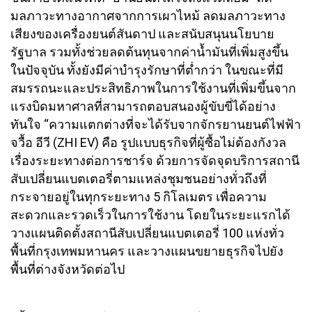
มลภาวะทางอากาศจากการเผาไหม้ ลดมลภาวะทาง
เสียงของเครื่องยนต์สันดาป และสนับสนุนนโยบาย
รัฐบาล รวมทั้งช่วยลดต้นทุนจากค่าน้ำมันที่เพิ่มสูงขึ้น
ในปัจจุบัน ทั้งยังมีค่าบำรุงรักษาที่ต่ำกว่า ในขณะที่มี
สมรรถนะและประสิทธิภาพในการใช้งานที่เพิ่มขึ้นจาก
แรงบิดมหาศาลที่สามารถตอบสนองผู้ขับขี่ได้อย่าง
ทันใจ “ความแตกต่างที่จะได้รับจากจักรยานยนต์ไฟฟ้า
จวื้อ อีวี (ZHI EV) คือ รูปแบบธุรกิจที่ผู้ซื้อไม่ต้องกังวล
เรื่องระยะทางต่อการชาร์จ ด้วยการจัดจุดบริการสถานี
สับเปลี่ยนแบตเตอรี่ตามแหล่งชุมชนอย่างทั่วถึงที่
กระจายอยู่ในทุกระยะทาง 5 กิโลเมตร เพื่อความ
สะดวกและรวดเร็วในการใช้งาน โดยในระยะแรกได้
วางแผนติดตั้งสถานีสับเปลี่ยนแบตเตอรี่ 100 แห่งทั่ว
พื้นที่กรุงเทพมหานคร และวางแผนขยายธุรกิจไปยัง
พื้นที่ต่างจังหวัดต่อไป