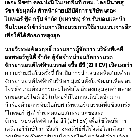
เดอะ พิซซ่า คอมปะนี ในเขตพื้นที่ กทม. โดยมีนายสุ
วัชร ชัยมูลมั่ง หัวหน้าฝ่ายปฎิบัติการ บริษัท เดอะ
ไมเนอร์ ฟู้ด กรุ๊ป จำกัด (มหาชน) ร่วมรับมอบและนำ
ทีมไรเดอร์เข้าร่วมการฝึกอบรมการใช้งานแบบเจาะลึก
เพื่อให้ได้ศักยภาพสูงสุด
นายวีระพงศ์ อรฤทธิ์ กรรมการผู้จัดการ บริษัทพีเคดี
ออพพอร์ทูนิตี้ จำกัด ผู้จัดจำหน่ายนวัตกรรมรถ
จักรยานยนต์ไฟฟ้าแบรนด์ จวื้อ อีวี (ZHI EV) เปิดเผยว่า
ความร่วมมือในครั้งนี้ ถือเป็นการนำเสนอผลิตภัณฑ์รถ
จักรยานยนต์ไฟฟ้าที่บริษัทฯ มุ่งมั่นตั้งใจพัฒนาเพื่อตอบ
โจทย์ความต้องการและไลฟ์สไตล์ของกลุ่มลูกค้าตลาด
รถมอเตอร์ไซค์ อีวีในไทยที่มีโอกาสเติบโตอีกมาก
นำร่องด้วยการจับมือกับพาร์ทเนอร์แบรนด์ที่แข็งแกร่ง
“ไมเนอร์ ฟู้ด” ร่วมทดสอบสมรรถนะของรถ
จักรยานยนต์ไฟฟ้าจวื้อ อีวี (ZHI EV) เพื่อใช้ในบริการ
เดลิเวอรีรักษ์โลก ซึ่งสร้างผลลัพธ์ที่ดีทั้งต่อโลกด้วยการ
ลดปริมาณก๊าซคาร์บอนไดออกไซด์ ผลลัพธ์ต่อองค์กร