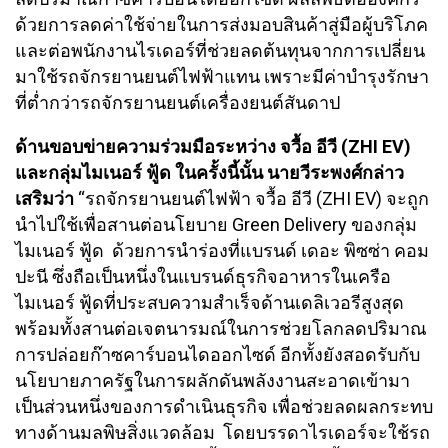
ด้วยการลดค่าใช้จ่ายในการส่งมอบสินค้าสู่มือผู้บริโภค
และต่อพนักงานไรเดอร์ที่ช่วยลดต้นทุนจากการเปลี่ยน
มาใช้รถจักรยานยนต์ไฟฟ้าแทน เพราะมีค่าบำรุงรักษา
ที่ต่ำกว่ารถจักรยานยนต์เครื่องยนต์สันดาป
ด้านขอบข่ายความร่วมมือระหว่าง จวื้อ อีวี (ZHI EV)
และกลุ่มไมเนอร์ ฟู้ด ในครั้งนี้นั้น นายวีระพงศ์กล่าว
เสริมว่า
“รถจักรยานยนต์ไฟฟ้า จวื้อ อีวี (ZHI EV) จะถูก
นำไปใช้เพื่อสานต่อนโยบาย Green Delivery ของกลุ่ม
ไมเนอร์ ฟู้ด ด้วยการนำร่องที่แบรนด์ เดอะ พิซซ่า คอม
ปะนี ซึ่งถือเป็นหนึ่งในแบรนด์ธุรกิจอาหารในเครือ
ไมเนอร์ ฟู้ดที่ประสบความสำเร็จด้านเดลิเวอรีสูงสุด
พร้อมทั้งสานต่อเจตนารมณ์ในการช่วยโลกลดปริมาณ
การปล่อยก๊าซคาร์บอนไดออกไซด์ อีกทั้งยังสอดรับกับ
นโยบายภาครัฐในการผลักดันพลังงานสะอาดเข้ามา
เป็นส่วนหนึ่งของการดำเนินธุรกิจ เพื่อช่วยลดผลกระทบ
ทางด้านมลพิษสิ่งแวดล้อม โดยบรรดาไรเดอร์จะใช้รถ