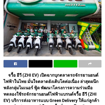
จวื้อ อีวี (ZHI EV) เปิดฉากบุกตลาดรถจักรยานยนต์
ไฟฟ้าในไทย มั่นใจตลาดยังเติบโตต่อเนื่อง ล่าสุดผนึก
พลังกลุ่มไมเนอร์ ฟู้ด พัฒนาโครงการความร่วมมือ
ทดลองใช้รถจักรยานยนต์ไฟฟ้าแบรนด์จวื้อ อีวี (ZHI
EV) บริการส่งอาหารแบบ Green Delivery ให้แก่ลูกค้า