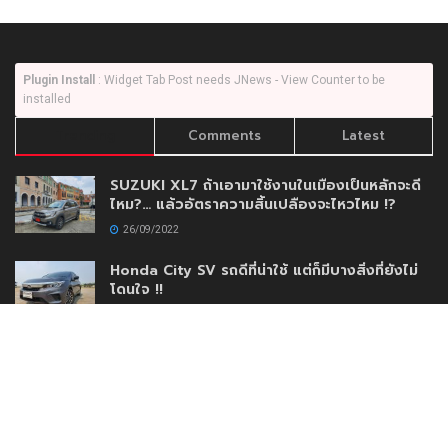
Plugin Install
: Widget Tab Post needs JNews - View Counter to be
installed
Trending
Comments
Latest
SUZUKI XL7 ถ้าเอามาใช้งานในเมืองเป็นหลักจะดี
ไหม?… แล้วอัตราความสิ้นเปลืองจะไหวไหม !?
26/09/2022
Honda City SV รถดีที่น่าใช้ แต่ก็มีบางสิ่งที่ยังไม่
โดนใจ !!
16/03/2020
Mercedes-Benz A200 Progressive เครื่อง
พันสามแล้วไง !!
09/05/2021
AEY AUTO IMPORT เปิดตัวโชว์รูมใหม่เสริมความ